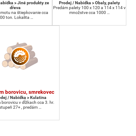
Nabídka > Jiné produkty ze
Prodej / Nabídka > Obaly, palety
dřeva
Predám palety 100 x 120 a 114 x 114 v
motu na štiepkovanie cca
množstve cca 1000 …
00 ton. Lokalita …
m borovicu, smrekovec
dej / Nabídka > Kulatina
borovicu v dĺžkach cca 3. hr.
stupeň 27+ , predám …