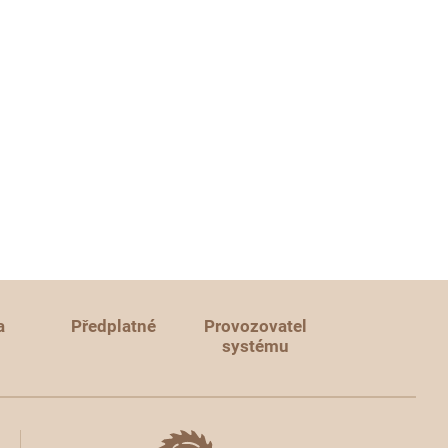
a
Předplatné
Provozovatel
systému