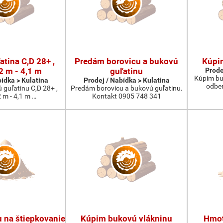
tina C,D 28+ ,
Predám borovicu a bukovú
Kúpi
2 m - 4,1 m
guľatinu
Prode
Kúpim bu
bídka > Kulatina
Prodej / Nabídka > Kulatina
odber
guľatinu C,D 28+ ,
Predám borovicu a bukovú guľatinu.
2 m - 4,1 m …
Kontakt 0905 748 341
 na štiepkovanie
Kúpim bukovú vlákninu
Hmot