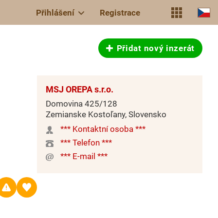
Přihlášení
Registrace
Přidat nový inzerát
MSJ OREPA s.r.o.
Domovina 425/128
Zemianske Kostoľany, Slovensko
*** Kontaktní osoba ***
*** Telefon ***
*** E-mail ***