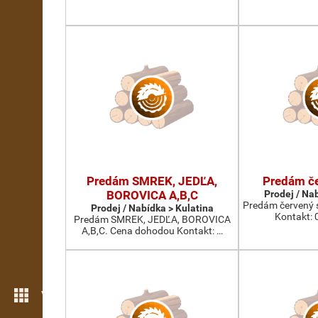
Predám SMREK, JEDĽA,
Predám č
BOROVICA A,B,C
Prodej / Na
Predám červený 
Prodej / Nabídka > Kulatina
Kontakt: 
Predám SMREK, JEDĽA, BOROVICA
A,B,C. Cena dohodou Kontakt: …
Více možností