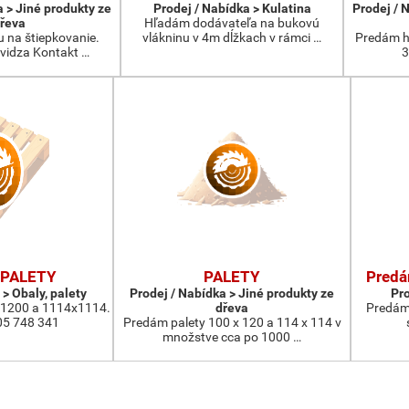
a > Jiné produkty ze
Prodej / Nabídka > Kulatina
Prodej / 
řeva
Hľadám dodávateľa na bukovú
na štiepkovanie.
vlákninu v 4m dĺžkach v rámci …
Predám h
evidza Kontakt …
3
PALETY
PALETY
Predá
 > Obaly, palety
Prodej / Nabídka > Jiné produkty ze
Pro
x1200 a 1114x1114.
dřeva
Predám 
05 748 341
Predám palety 100 x 120 a 114 x 114 v
množstve cca po 1000 …