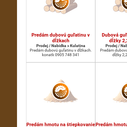
Predám dubovú guľatinu v
Dubová guľa
dĺžkach
dĺžky 2,
Prodej / Nabídka > Kulatina
Prodej / Na
Predám dubovú guľatinu v dĺžkach.
Predám dubovú 
konatk 0905 748 341
dĺžky 2,
Predám hmotu na štiepkovanie
Predám hmotu