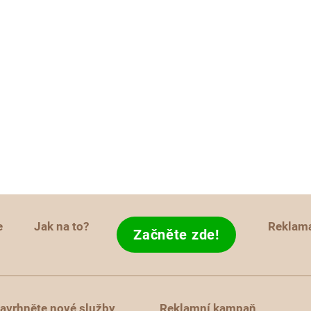
e
Jak na to?
Reklam
Začněte zde!
avrhněte nové služby
Reklamní kampaň