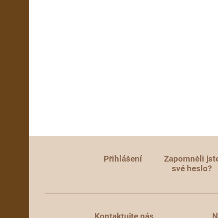
Přihlášení
Zapomněli jst
své heslo?
Kontaktujte nás
N