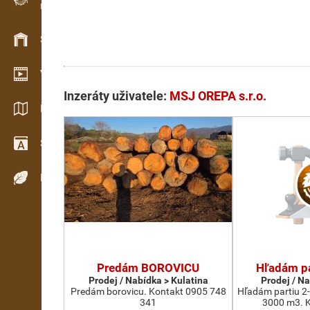
Evidence dřeva v terénu
Skladové hospodářství
Video showroom
Inzeráty uživatele:
MSJ OREPA s.r.o.
Katalogy / Brožury
Slovník
Dřeviny
Predám BOROVICU
Hľadám pa
Prodej / Nabídka > Kulatina
Prodej / N
Predám borovicu. Kontakt 0905 748
Hľadám partiu 2-
341
3000 m3. K