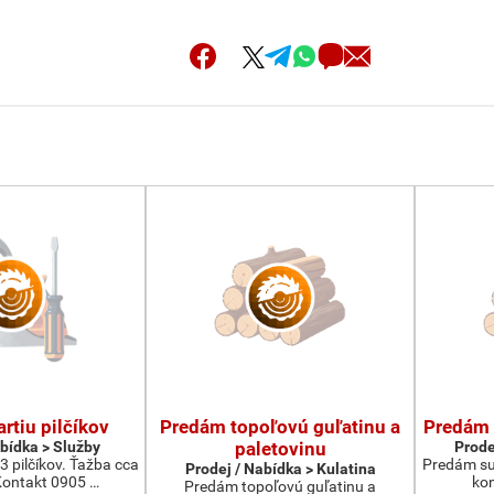
rtiu pilčíkov
Predám topoľovú guľatinu a
Predám 
abídka > Služby
paletovinu
Prode
3 pilčíkov. Ťažba cca
Predám su
Prodej / Nabídka > Kulatina
ontakt 0905 …
kon
Predám topoľovú guľatinu a