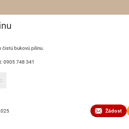
inu
čistú bukovú pilinu.
t: 0905 748 341
:
2025
Žádost