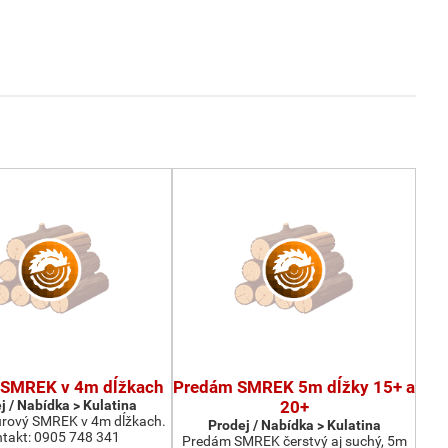
SMREK v 4m dĺžkach
Predám SMREK 5m dĺžky 15+ a
j / Nabídka > Kulatina
20+
rový SMREK v 4m dĺžkach.
Prodej / Nabídka > Kulatina
takt: 0905 748 341
Predám SMREK čerstvý aj suchý, 5m