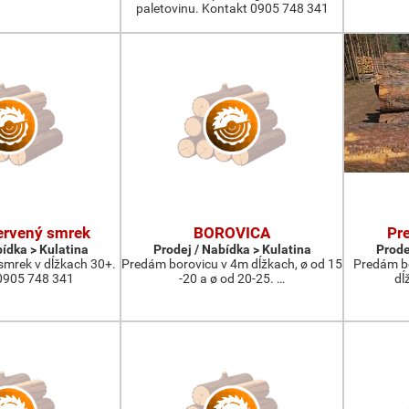
paletovinu. Kontakt 0905 748 341
ervený smrek
BOROVICA
Pr
bídka > Kulatina
Prodej / Nabídka > Kulatina
Prode
smrek v dĺžkach 30+.
Predám borovicu v 4m dĺžkach, ø od 15
Predám bo
0905 748 341
-20 a ø od 20-25. …
dĺ