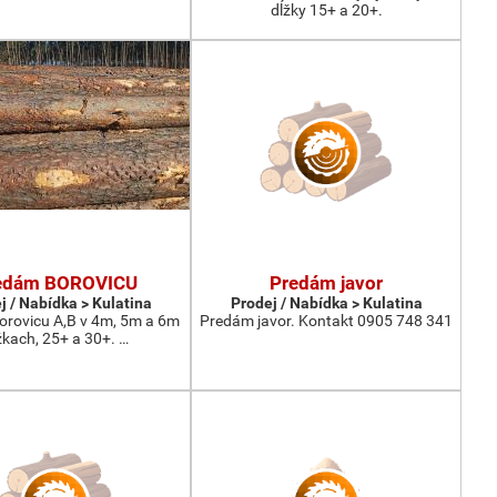
dĺžky 15+ a 20+.
edám BOROVICU
Predám javor
j / Nabídka > Kulatina
Prodej / Nabídka > Kulatina
rovicu A,B v 4m, 5m a 6m
Predám javor. Kontakt 0905 748 341
žkach, 25+ a 30+. …