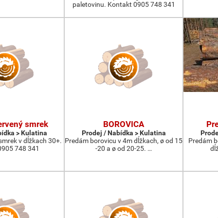
paletovinu. Kontakt 0905 748 341
ervený smrek
BOROVICA
Pr
bídka > Kulatina
Prodej / Nabídka > Kulatina
Prode
smrek v dĺžkach 30+.
Predám borovicu v 4m dĺžkach, ø od 15
Predám bo
0905 748 341
-20 a ø od 20-25. …
dĺ