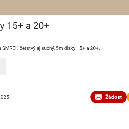
y 15+ a 20+
 SMREK čerstvý aj suchý, 5m dĺžky 15+ a 20+.
:
2025
Žádost