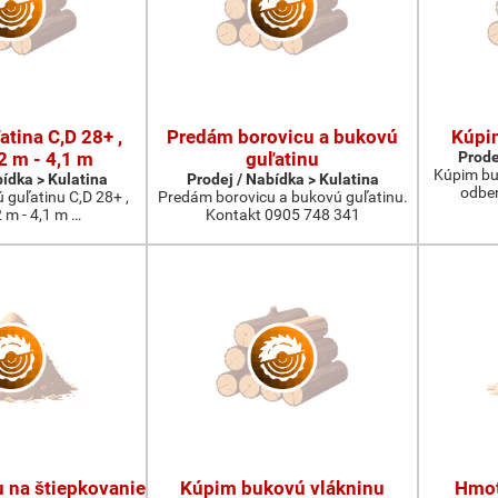
tina C,D 28+ ,
Predám borovicu a bukovú
Kúpi
2 m - 4,1 m
guľatinu
Prode
Kúpim bu
bídka > Kulatina
Prodej / Nabídka > Kulatina
odber
guľatinu C,D 28+ ,
Predám borovicu a bukovú guľatinu.
2 m - 4,1 m …
Kontakt 0905 748 341
 na štiepkovanie
Kúpim bukovú vlákninu
Hmot