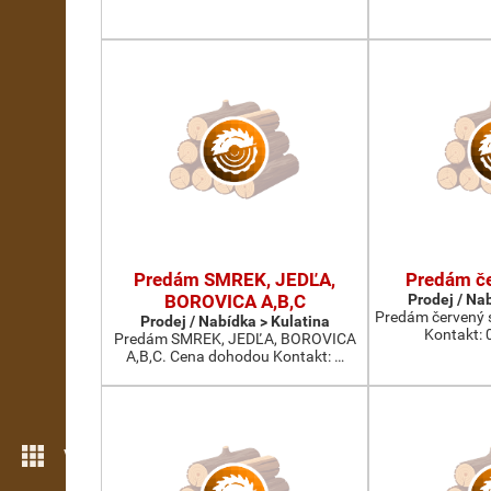
Predám SMREK, JEDĽA,
Predám č
BOROVICA A,B,C
Prodej / Na
Predám červený 
Prodej / Nabídka > Kulatina
Kontakt: 
Predám SMREK, JEDĽA, BOROVICA
A,B,C. Cena dohodou Kontakt: …
Více možností