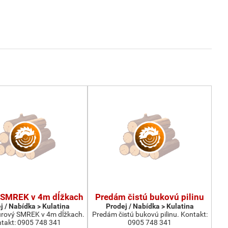
SMREK v 4m dĺžkach
Predám čistú bukovú pilinu
j / Nabídka > Kulatina
Prodej / Nabídka > Kulatina
rový SMREK v 4m dĺžkach.
Predám čistú bukovú pilinu. Kontakt:
takt: 0905 748 341
0905 748 341