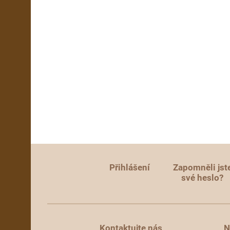
Přihlášení
Zapomněli jst
své heslo?
Kontaktujte nás
N