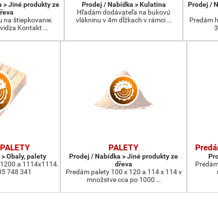
a > Jiné produkty ze
Prodej / Nabídka > Kulatina
Prodej / 
řeva
Hľadám dodávateľa na bukovú
na štiepkovanie.
vlákninu v 4m dĺžkach v rámci …
Predám h
evidza Kontakt …
3
PALETY
PALETY
Predá
 > Obaly, palety
Prodej / Nabídka > Jiné produkty ze
Pro
x1200 a 1114x1114.
dřeva
Predám 
05 748 341
Predám palety 100 x 120 a 114 x 114 v
množstve cca po 1000 …