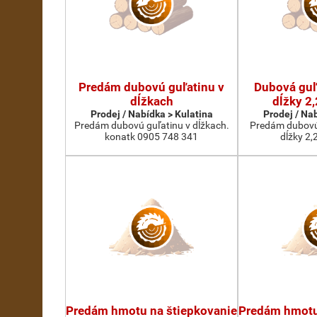
Predám dubovú guľatinu v
Dubová guľa
dĺžkach
dĺžky 2,
Prodej / Nabídka > Kulatina
Prodej / Na
Predám dubovú guľatinu v dĺžkach.
Predám dubovú 
konatk 0905 748 341
dĺžky 2,
Predám hmotu na štiepkovanie
Predám hmotu