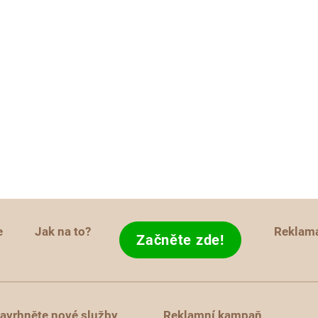
e
Jak na to?
Reklam
Začněte zde!
avrhněte nové služby
Reklamní kampaň