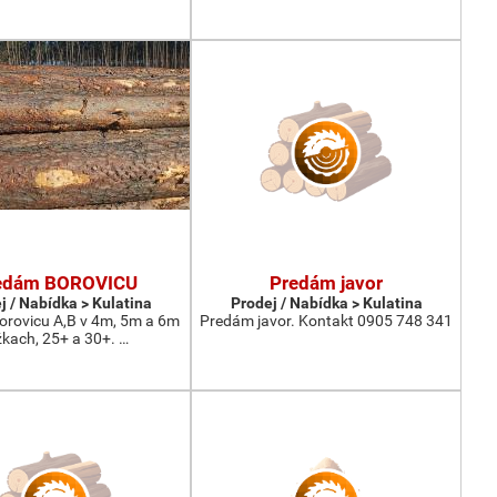
edám BOROVICU
Predám javor
j / Nabídka > Kulatina
Prodej / Nabídka > Kulatina
rovicu A,B v 4m, 5m a 6m
Predám javor. Kontakt 0905 748 341
žkach, 25+ a 30+. …