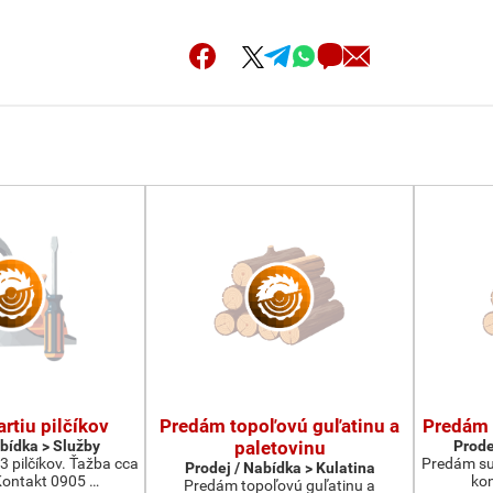
rtiu pilčíkov
Predám topoľovú guľatinu a
Predám 
abídka > Služby
paletovinu
Prode
3 pilčíkov. Ťažba cca
Predám su
Prodej / Nabídka > Kulatina
ontakt 0905 …
kon
Predám topoľovú guľatinu a