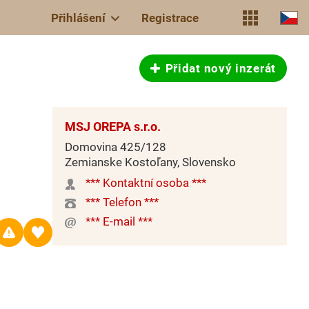
Přihlášení
Registrace
Přidat nový inzerát
MSJ OREPA s.r.o.
Domovina 425/128
Zemianske Kostoľany, Slovensko
*** Kontaktní osoba ***
*** Telefon ***
*** E-mail ***