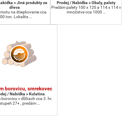
Nabídka > Jiné produkty ze
Prodej / Nabídka > Obaly, palety
dřeva
Predám palety 100 x 120 a 114 x 114 v
motu na štiepkovanie cca
množstve cca 1000 …
00 ton. Lokalita …
m borovicu, smrekovec
dej / Nabídka > Kulatina
borovicu v dĺžkach cca 3. hr.
stupeň 27+ , predám …