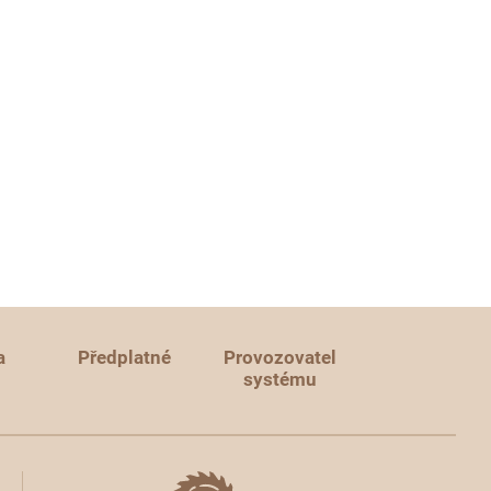
a
Předplatné
Provozovatel
systému