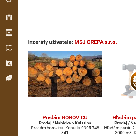
Evidence dřeva v terénu
Skladové hospodářství
Video showroom
Inzeráty uživatele:
MSJ OREPA s.r.o.
Katalogy / Brožury
Slovník
Dřeviny
Predám BOROVICU
Hľadám pa
Prodej / Nabídka > Kulatina
Prodej / N
Predám borovicu. Kontakt 0905 748
Hľadám partiu 2-
341
3000 m3. K