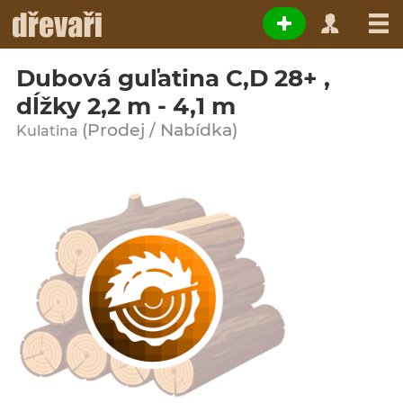
Dubová guľatina C,D 28+ ,
dĺžky 2,2 m - 4,1 m
(Prodej / Nabídka)
Kulatina