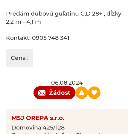
Predám dubovú guľatinu C,D 28+ , dĺžky
2,2 m - 4,1 m
Kontakt: 0905 748 341
Cena :
06.08.2024
Žádost
MSJ OREPA s.r.o.
Domovina 425/128