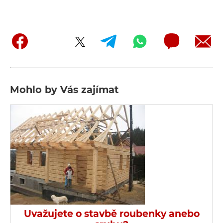
Mohlo by Vás zajímat
Uvažujete o stavbě roubenky anebo