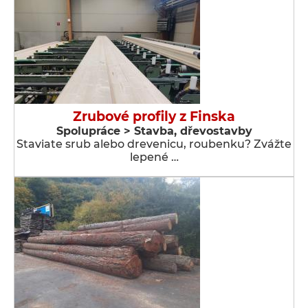
Zrubové profily z Finska
Spolupráce > Stavba, dřevostavby
Staviate srub alebo drevenicu, roubenku? Zvážte
lepené …