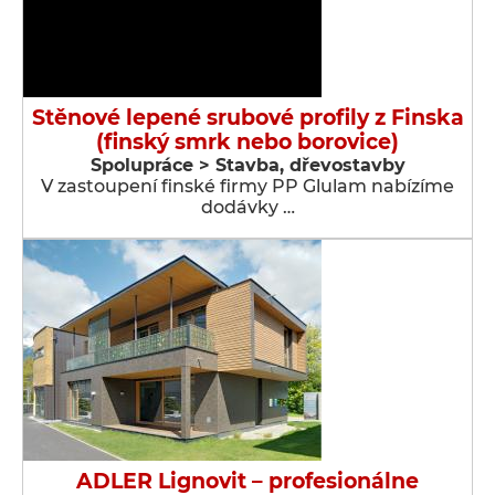
Stěnové lepené srubové profily z Finska
(finský smrk nebo borovice)
Spolupráce > Stavba, dřevostavby
V zastoupení finské firmy PP Glulam nabízíme
dodávky …
ADLER Lignovit – profesionálne