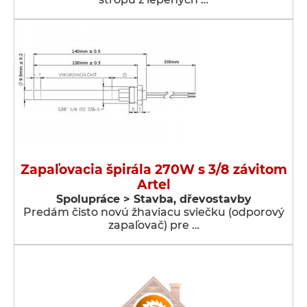
Zapaľovacia špirála 270W s 3/8 závitom
Artel
Spolupráce > Stavba, dřevostavby
Predám čisto novú žhaviacu sviečku (odporový
zapaľovač) pre …