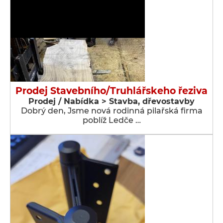
Prodej Stavebního/Truhlářskeho řeziva
Prodej / Nabídka > Stavba, dřevostavby
Dobrý den, Jsme nová rodinná pilařská firma
poblíž Ledče …