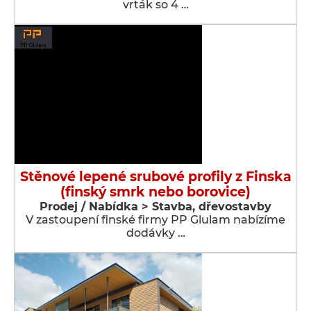
vrták so 4 …
Stěnové lepené srubové profily z Finska
(finský smrk nebo borovice)
Prodej / Nabídka > Stavba, dřevostavby
V zastoupení finské firmy PP Glulam nabízíme
dodávky …