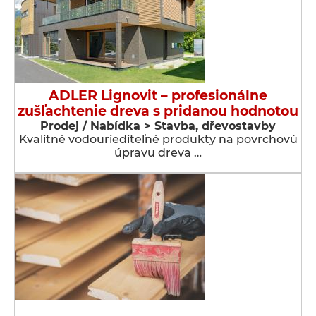
ADLER Lignovit – profesionálne
zušľachtenie dreva s pridanou hodnotou
Prodej / Nabídka > Stavba, dřevostavby
Kvalitné vodouriediteľné produkty na povrchovú
úpravu dreva …