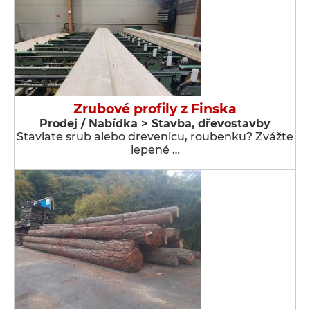
Zrubové profily z Finska
Prodej / Nabídka > Stavba, dřevostavby
Staviate srub alebo drevenicu, roubenku? Zvážte
lepené …