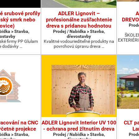
é srubové profily
ADLER Lignovit –
A
inský smrk nebo
profesionálne zušľachtenie
DREVOS
ovice)
dreva s pridanou hodnotou
Prode
bídka > Stavba,
Prodej / Nabídka > Stavba,
ŠKOLE
ostavby
dřevostavby
EXTERIÉRI 
nské firmy PP Glulam
Kvalitné vodouriediteľné produkty na
e dodávky …
povrchovú úpravu dreva …
racování na CNC
ADLER Lignovit Interior UV 100
CLT pa
četně projekce
- ochrana pred žltnutím dreva
La
bídka > Stavba,
Prodej / Nabídka > Stavba,
Prode