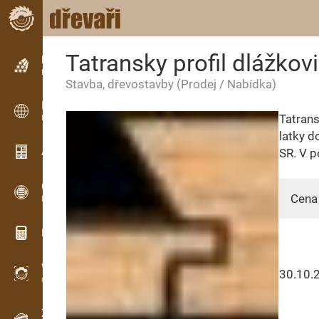
Tatransky profil dlážkov
Inzerce
Řádková inzerce
Stavba, dřevostavby
(Prodej / Nabídka)
Inzerce
Tatrans
Mezinárodní inzerce
latky d
Aktuality / Články
SR. V p
OPTI-TIMB
Cena 
Pořezová schémata
Dřevařské kalkulačky
WoodProfi
30.10.
Objem dřeva s AI
Záznamník