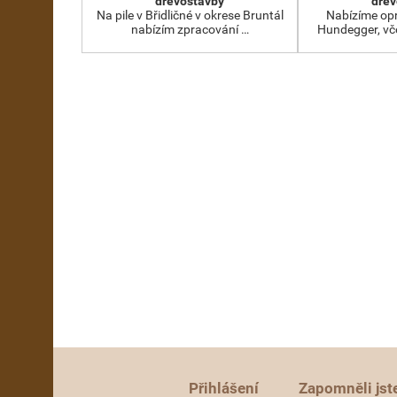
dřevostavby
dřev
Na pile v Břidličné v okrese Bruntál
Nabízíme op
nabízím zpracování …
Hundegger, vč
Přihlášení
Zapomněli jst