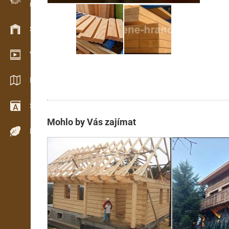
Evidence dřeva v terénu
Skladové hospodářství
Video showroom
Katalogy / Brožury
Slovník
Mohlo by Vás zajímat
Dřeviny