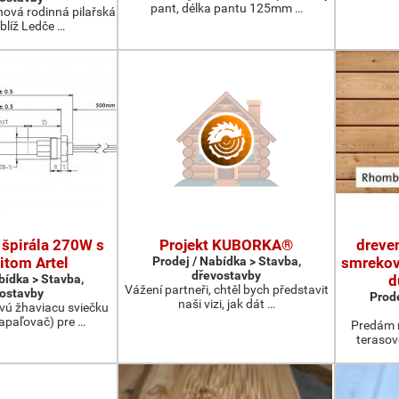
pant, délka pantu 125mm …
nová rodinná pilařská
blíž Ledče …
 špirála 270W s
Projekt KUBORKA®
dreve
itom Artel
Prodej / Nabídka > Stavba,
smrekov
dřevostavby
bídka > Stavba,
d
Vážení partneři, chtěl bych představit
ostavby
Prode
naši vizi, jak dát …
vú žhaviacu sviečku
apaľovač) pre …
Predám 
terasov