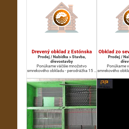
Drevený obklad z Estónska
Obklad zo se
Prodej / Nabídka > Stavba,
Prodej / Na
dřevostavby
dřev
Ponúkame väčšie množstvo
Ponúkame v
smrekového obkladu - perodrážka 15 …
smrekového obkla