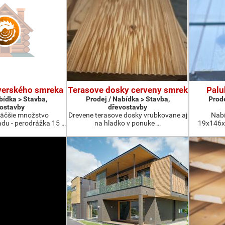
verského smreka
Terasove dosky cerveny smrek
Palu
bídka > Stavba,
Prodej / Nabídka > Stavba,
Prode
ostavby
dřevostavby
äčšie množstvo
Drevene terasove dosky vrubkovane aj
Nabí
du - perodrážka 15 …
na hladko v ponuke …
19x146x4