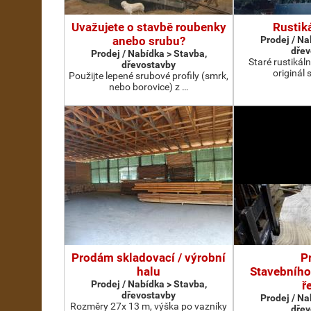
Uvažujete o stavbě roubenky
Rustik
anebo srubu?
Prodej / Na
dřev
Prodej / Nabídka > Stavba,
Staré rustikál
dřevostavby
originál 
Použijte lepené srubové profily (smrk,
nebo borovice) z …
Prodám skladovací / výrobní
P
halu
Stavebního
Prodej / Nabídka > Stavba,
ř
dřevostavby
Prodej / Na
Rozměry 27x 13 m, výška po vazníky
dřev