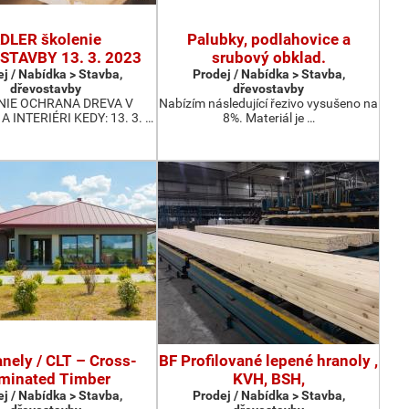
DLER školenie
Palubky, podlahovice a
TAVBY 13. 3. 2023
srubový obklad.
j / Nabídka > Stavba,
Prodej / Nabídka > Stavba,
dřevostavby
dřevostavby
NIE OCHRANA DREVA V
Nabízím následující řezivo vysušeno na
A INTERIÉRI KEDY: 13. 3. …
8%. Materiál je …
nely / CLT – Cross-
BF Profilované lepené hranoly ,
minated Timber
KVH, BSH,
j / Nabídka > Stavba,
Prodej / Nabídka > Stavba,