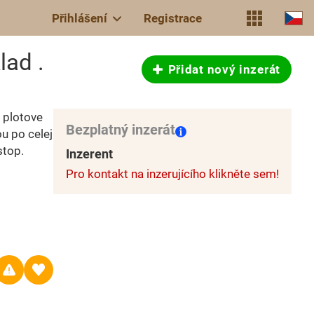
Přihlášení
Registrace
lad .
Přidat nový inzerát
 plotove
Bezplatný inzerát
u po celej
stop.
Inzerent
Pro kontakt na inzerujícího klikněte sem!