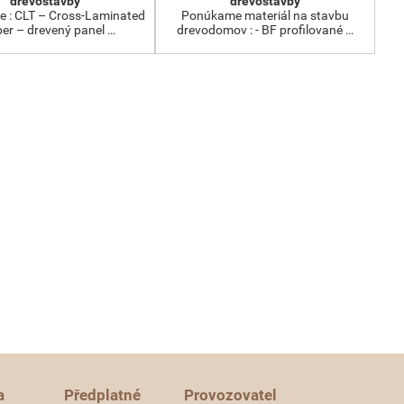
dřevostavby
dřevostavby
 : CLT – Cross-Laminated
Ponúkame materiál na stavbu
er – drevený panel …
drevodomov : - BF profilované …
a
Předplatné
Provozovatel