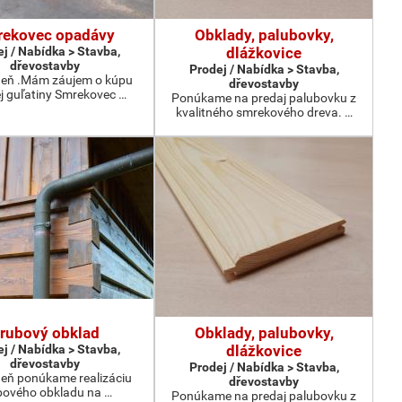
ekovec opadávy
Obklady, palubovky,
j / Nabídka > Stavba,
dlážkovice
dřevostavby
Prodej / Nabídka > Stavba,
deň .Mám záujem o kúpu
dřevostavby
j guľatiny Smrekovec …
Ponúkame na predaj palubovku z
kvalitného smrekového dreva. …
rubový obklad
Obklady, palubovky,
j / Nabídka > Stavba,
dlážkovice
dřevostavby
Prodej / Nabídka > Stavba,
eň ponúkame realizáciu
dřevostavby
bového obkladu na …
Ponúkame na predaj palubovku z