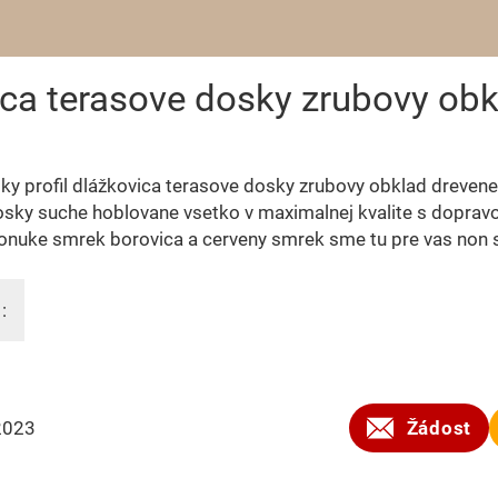
ica terasove dosky zrubovy obk
ky profil dlážkovica terasove dosky zrubovy obklad drevene
osky suche hoblovane vsetko v maximalnej kvalite s dopravo
onuke smrek borovica a cerveny smrek sme tu pre vas non 
:
2023
Žádost