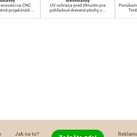
ostavby
dřevostavby
racování na CNC
UV ochrana pred žltnutím pre
Ponúkame
etně projekčních …
pohľadové drevené plochy v …
Timb
e
Jak na to?
Reklam