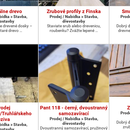
álne drevo
Zrubové profily z Finska
Smr
bídka > Stavba,
Prodej / Nabídka > Stavba,
Prode
ostavby
dřevostavby
ne drevené dosky –
Staviate srub alebo drevenicu,
Dobrý 
staré drevo …
roubenku? Zvážte lepené …
drevne
rodej
Pant 118 - černý, dvoustranný
Z
/Truhlářskeho
samozavírací
Prode
eziva
Prodej / Nabídka > Stavba,
Dobrý d
dřevostavby
bídka > Stavba,
zru
Dvoustranný samozavírací, pružinový
ostavby