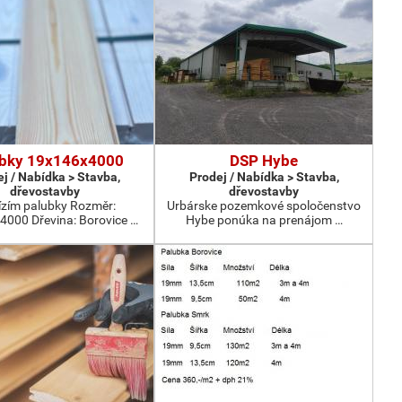
bky 19x146x4000
DSP Hybe
j / Nabídka > Stavba,
Prodej / Nabídka > Stavba,
dřevostavby
dřevostavby
zím palubky Rozměr:
Urbárske pozemkové spoločenstvo
000 Dřevina: Borovice …
Hybe ponúka na prenájom …