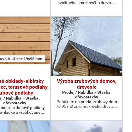
kvalitného smrekového dreva. …
né obklady-sibírsky
Výroba zrubových domov,
ec, terasové podlahy,
dreveníc
ubové podlahy
Prodej / Nabídka > Stavba,
dřevostavby
j / Nabídka > Stavba,
Ponúkam na predaj zrubovy dom
dřevostavby
70,95 m2 zo smrekového dreva. …
masívne dubové podlahy,
é hladké a vrúbkované …