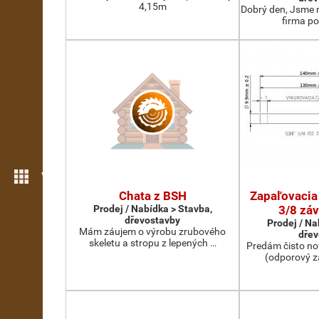
4,15m
Dobrý den, Jsme 
firma po
Více možností
Chata z BSH
Zapaľovacia
Prodej / Nabídka > Stavba,
3/8 záv
dřevostavby
Prodej / Na
Mám záujem o výrobu zrubového
dřev
skeletu a stropu z lepených …
Predám čisto no
(odporový z