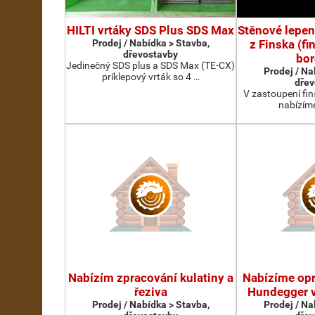
HILTI vrtáky SDS Plus SDS Max
Stěnové lepen
Prodej / Nabídka > Stavba,
z Finska (f
dřevostavby
bor
Jedinečný SDS plus a SDS Max (TE-CX)
Prodej / Na
príklepový vrták so 4 …
dřev
V zastoupení fi
nabízím
Nabízím zpracování kulatiny a
Nabízíme op
řeziva
Hundegger v
Prodej / Nabídka > Stavba,
Prodej / Na