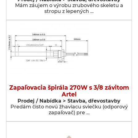
Mám záujem o výrobu zrubového skeletu a
stropu z lepených …
Zapaľovacia špirála 270W s 3/8 závitom
Artel
Prodej / Nabídka > Stavba, dřevostavby
Predám čisto novú žhaviacu sviečku (odporový
zapaľovač) pre …