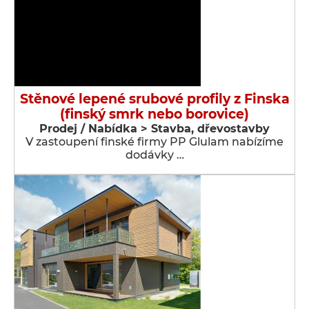
Stěnové lepené srubové profily z Finska
(finský smrk nebo borovice)
Prodej / Nabídka > Stavba, dřevostavby
V zastoupení finské firmy PP Glulam nabízíme
dodávky …