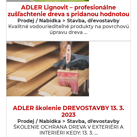
ADLER Lignovit – profesionálne
zušľachtenie dreva s pridanou hodnotou
Prodej / Nabídka > Stavba, dřevostavby
Kvalitné vodouriediteľné produkty na povrchovú
úpravu dreva …
ADLER školenie DREVOSTAVBY 13. 3.
2023
Prodej / Nabídka > Stavba, dřevostavby
ŠKOLENIE OCHRANA DREVA V EXTERIÉRI A
INTERIÉRI KEDY: 13. 3. …