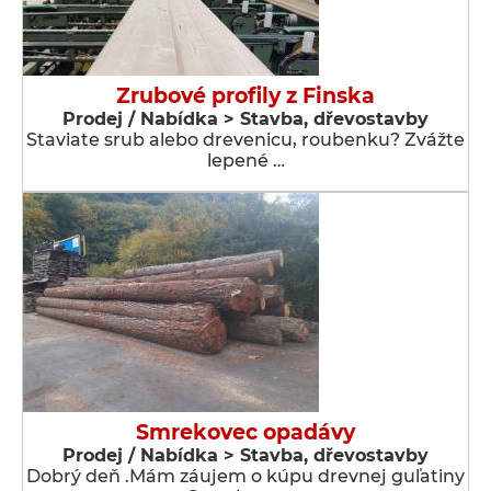
Zrubové profily z Finska
Prodej / Nabídka > Stavba, dřevostavby
Staviate srub alebo drevenicu, roubenku? Zvážte
lepené …
Smrekovec opadávy
Prodej / Nabídka > Stavba, dřevostavby
Dobrý deň .Mám záujem o kúpu drevnej guľatiny