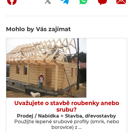
Mohlo by Vás zajímat
Uvažujete o stavbě roubenky anebo
srubu?
Prodej / Nabídka > Stavba, dřevostavby
Použijte lepené srubové profily (smrk, nebo
borovice) z …