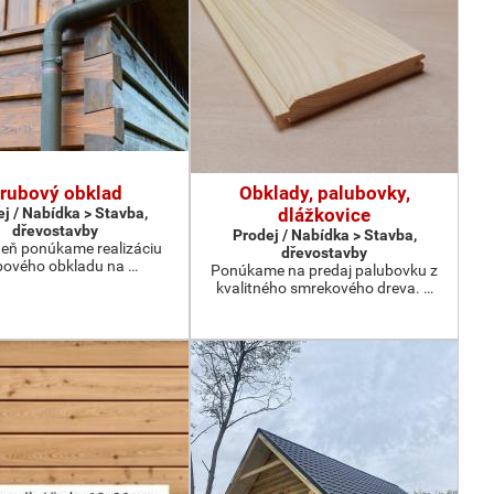
rubový obklad
Obklady, palubovky,
j / Nabídka > Stavba,
dlážkovice
dřevostavby
Prodej / Nabídka > Stavba,
eň ponúkame realizáciu
dřevostavby
bového obkladu na …
Ponúkame na predaj palubovku z
kvalitného smrekového dreva. …