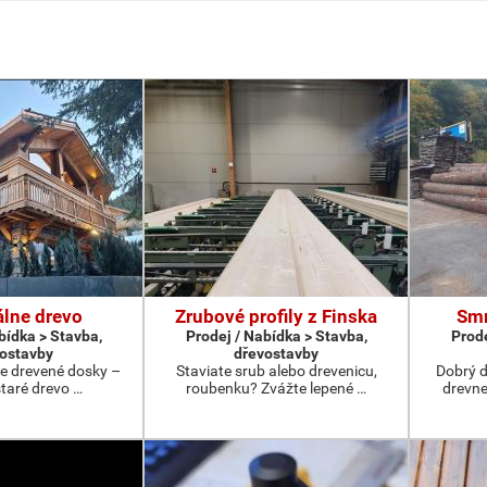
álne drevo
Zrubové profily z Finska
Smr
bídka > Stavba,
Prodej / Nabídka > Stavba,
Prode
ostavby
dřevostavby
ne drevené dosky –
Staviate srub alebo drevenicu,
Dobrý 
staré drevo …
roubenku? Zvážte lepené …
drevne