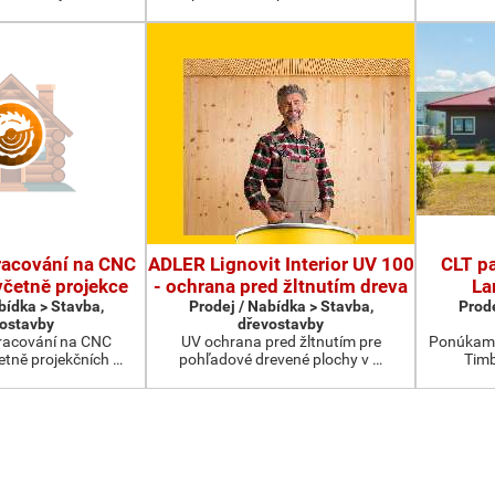
racování na CNC
ADLER Lignovit Interior UV 100
CLT pa
četně projekce
- ochrana pred žltnutím dreva
La
bídka > Stavba,
Prodej / Nabídka > Stavba,
Prode
ostavby
dřevostavby
racování na CNC
UV ochrana pred žltnutím pre
Ponúkame
etně projekčních …
pohľadové drevené plochy v …
Timb