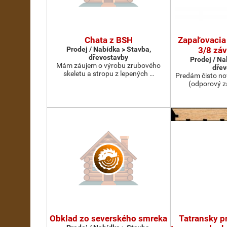
Chata z BSH
Zapaľovacia
Prodej / Nabídka > Stavba,
3/8 záv
dřevostavby
Prodej / Na
Mám záujem o výrobu zrubového
dřev
skeletu a stropu z lepených …
Predám čisto no
(odporový z
Obklad zo severského smreka
Tatransky pr