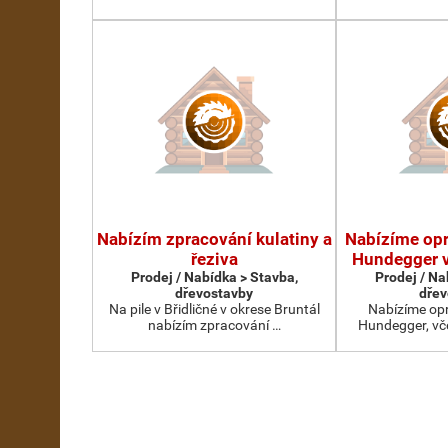
Nabízím zpracování kulatiny a
Nabízíme op
řeziva
Hundegger v
Prodej / Nabídka > Stavba,
Prodej / Na
dřevostavby
dřev
Na pile v Břidličné v okrese Bruntál
Nabízíme op
nabízím zpracování …
Hundegger, vč