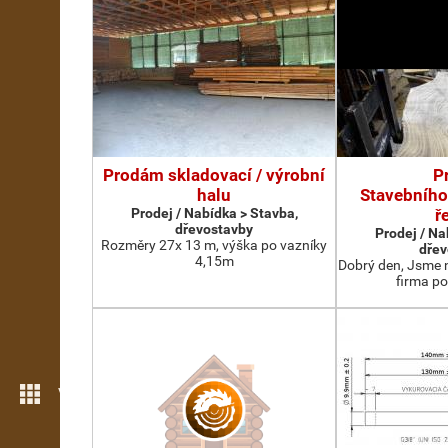
Prodám skladovací / výrobní
P
halu
Stavebního
Prodej / Nabídka > Stavba,
ř
dřevostavby
Prodej / Na
Rozměry 27x 13 m, výška po vazníky
dřev
4,15m
Dobrý den, Jsme 
firma po
Více možností