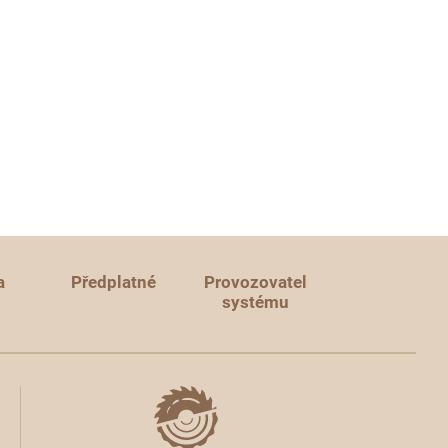
a
Předplatné
Provozovatel
systému