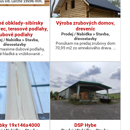
né obklady-sibírsky
Výroba zrubových domov,
ec, terasové podlahy,
dreveníc
ubové podlahy
Prodej / Nabídka > Stavba,
dřevostavby
j / Nabídka > Stavba,
Ponúkam na predaj zrubovy dom
dřevostavby
70,95 m2 zo smrekového dreva. …
masívne dubové podlahy,
é hladké a vrúbkované …
bky 19x146x4000
DSP Hybe