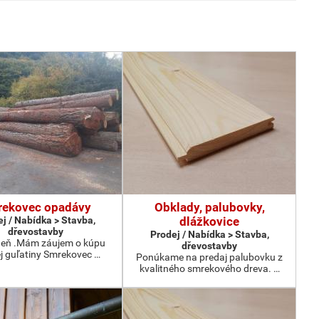
ekovec opadávy
Obklady, palubovky,
j / Nabídka > Stavba,
dlážkovice
dřevostavby
Prodej / Nabídka > Stavba,
deň .Mám záujem o kúpu
dřevostavby
j guľatiny Smrekovec …
Ponúkame na predaj palubovku z
kvalitného smrekového dreva. …