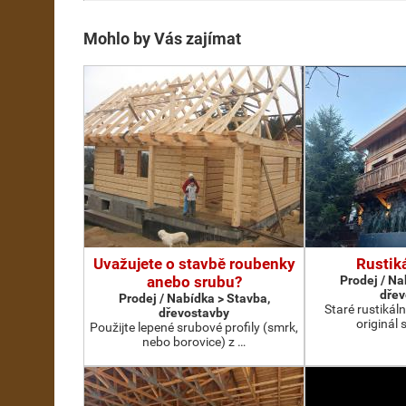
Mohlo by Vás zajímat
Uvažujete o stavbě roubenky
Rustik
anebo srubu?
Prodej / Na
dřev
Prodej / Nabídka > Stavba,
Staré rustikál
dřevostavby
originál 
Použijte lepené srubové profily (smrk,
nebo borovice) z …