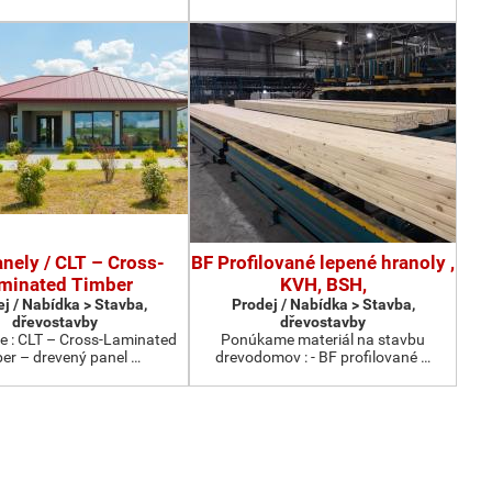
nely / CLT – Cross-
BF Profilované lepené hranoly ,
minated Timber
KVH, BSH,
j / Nabídka > Stavba,
Prodej / Nabídka > Stavba,
dřevostavby
dřevostavby
 : CLT – Cross-Laminated
Ponúkame materiál na stavbu
er – drevený panel …
drevodomov : - BF profilované …