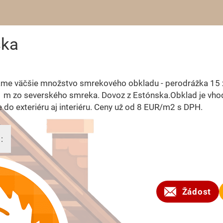
ska
me väčšie množstvo smrekového obkladu - perodrážka 15 
,1 m zo severského smreka. Dovoz z Estónska.Obklad je vho
e do exteriéru aj interiéru. Ceny už od 8 EUR/m2 s DPH.
:
2024
Žádost