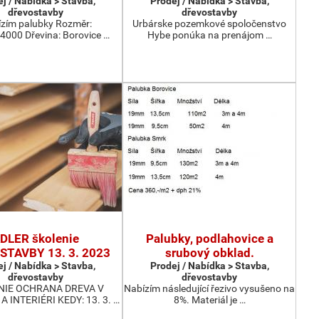
j / Nabídka > Stavba,
Prodej / Nabídka > Stavba,
dřevostavby
dřevostavby
zím palubky Rozměr:
Urbárske pozemkové spoločenstvo
000 Dřevina: Borovice …
Hybe ponúka na prenájom …
DLER školenie
Palubky, podlahovice a
TAVBY 13. 3. 2023
srubový obklad.
j / Nabídka > Stavba,
Prodej / Nabídka > Stavba,
dřevostavby
dřevostavby
NIE OCHRANA DREVA V
Nabízím následující řezivo vysušeno na
A INTERIÉRI KEDY: 13. 3. …
8%. Materiál je …