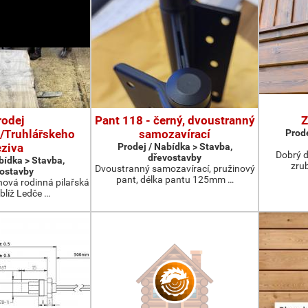
rodej
Pant 118 - černý, dvoustranný
Z
/Truhlářskeho
samozavírací
Prode
eziva
Prodej / Nabídka > Stavba,
Dobrý d
dřevostavby
bídka > Stavba,
zru
Dvoustranný samozavírací, pružinový
ostavby
pant, délka pantu 125mm …
nová rodinná pilařská
blíž Ledče …