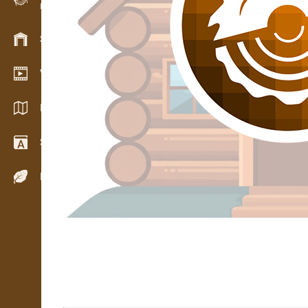
Evidence dřeva v terénu
Skladové hospodářství
Video showroom
Katalogy / Brožury
Slovník
Dřeviny