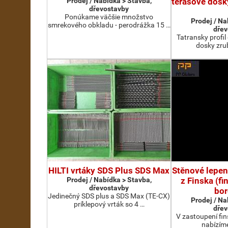
Prodej / Nabídka > Stavba,
terasove dosk
dřevostavby
Ponúkame väčšie množstvo
Prodej / Na
smrekového obkladu - perodrážka 15 …
dřev
Tatransky profil
dosky zru
HILTI vrtáky SDS Plus SDS Max
Stěnové lepen
Prodej / Nabídka > Stavba,
z Finska (f
dřevostavby
bor
Jedinečný SDS plus a SDS Max (TE-CX)
Prodej / Na
príklepový vrták so 4 …
dřev
V zastoupení fi
nabízím