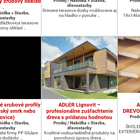
y zrubovy obklad
Prodej / Nabídka > Stavba,
Prode
dřevostavby
.
Drevene terasove dosky vrubkovane aj
Nabí
bídka > Stavba,
na hladko v ponuke …
19x146x4
ostavby
 dlážkovica terasove
bovy obklad …
é srubové profily
ADLER Lignovit –
A
inský smrk nebo
profesionálne zušľachtenie
DREVOS
ovice)
dreva s pridanou hodnotou
Prode
bídka > Stavba,
Prodej / Nabídka > Stavba,
ŠKOLE
ostavby
dřevostavby
EXTERIÉRI 
nské firmy PP Glulam
Kvalitné vodouriediteľné produkty na
e dodávky …
povrchovú úpravu dreva …