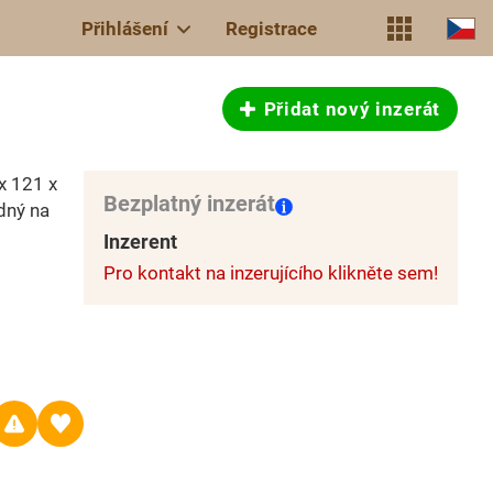
Přihlášení
Registrace
Přidat nový inzerát
x 121 x
Bezplatný inzerát
dný na
Inzerent
Pro kontakt na inzerujícího klikněte sem!