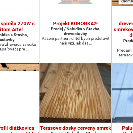
 špirála 270W s
Projekt KUBORKA®
dreve
itom Artel
Prodej / Nabídka > Stavba,
smrekov
dřevostavby
bídka > Stavba,
d
Vážení partneři, chtěl bych představit
ostavby
Prode
naši vizi, jak dát …
vú žhaviacu sviečku
apaľovač) pre …
Predám 
terasov
ofil dlážkovica
Terasove dosky cerveny smrek
Palu