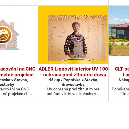
racování na CNC
ADLER Lignovit Interior UV 100
CLT pa
četně projekce
- ochrana pred žltnutím dreva
La
távka > Stavba,
Nákup / Poptávka > Stavba,
Nákup
ostavby
dřevostavby
racování na CNC
UV ochrana pred žltnutím pre
Ponúkame
etně projekčních …
pohľadové drevené plochy v …
Timb