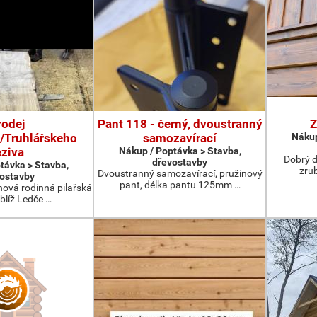
rodej
Pant 118 - černý, dvoustranný
Z
/Truhlářskeho
samozavírací
Nákup
eziva
Nákup / Poptávka > Stavba,
Dobrý d
dřevostavby
távka > Stavba,
zru
Dvoustranný samozavírací, pružinový
ostavby
pant, délka pantu 125mm …
nová rodinná pilařská
blíž Ledče …