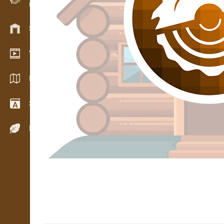
Evidence dřeva v terénu
Skladové hospodářství
Video showroom
Katalogy / Brožury
Slovník
Dřeviny