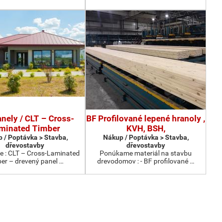
nely / CLT – Cross-
BF Profilované lepené hranoly ,
minated Timber
KVH, BSH,
 / Poptávka > Stavba,
Nákup / Poptávka > Stavba,
dřevostavby
dřevostavby
 : CLT – Cross-Laminated
Ponúkame materiál na stavbu
er – drevený panel …
drevodomov : - BF profilované …