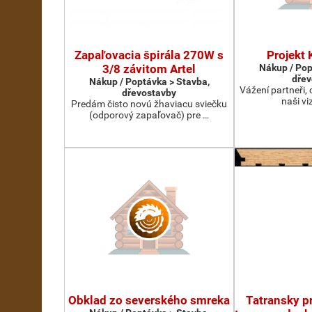
Zapaľovacia špirála 270W s
Projek
3/8 závitom Artel
Nákup / Pop
dřev
Nákup / Poptávka > Stavba,
Vážení partneři, 
dřevostavby
naši viz
Predám čisto novú žhaviacu sviečku
(odporový zapaľovač) pre …
Obklad zo severského smreka
Tatransky pr