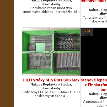
Nákup / Poptávka > Stavba,
terasove dosk
dřevostavby
Ponúkame väčšie množstvo
Nákup / Pop
smrekového obkladu - perodrážka 15 …
dřev
Tatransky profil
dosky zru
HILTI vrtáky SDS Plus SDS Max
Stěnové lepen
Nákup / Poptávka > Stavba,
z Finska (f
dřevostavby
bor
Jedinečný SDS plus a SDS Max (TE-CX)
Nákup / Pop
príklepový vrták so 4 …
dřev
V zastoupení fi
nabízím