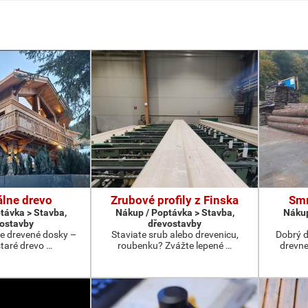
álne drevo
Zrubové profily z Finska
Smr
távka > Stavba,
Nákup / Poptávka > Stavba,
Nákup
ostavby
dřevostavby
ne drevené dosky –
Staviate srub alebo drevenicu,
Dobrý 
staré drevo …
roubenku? Zvážte lepené …
drevne