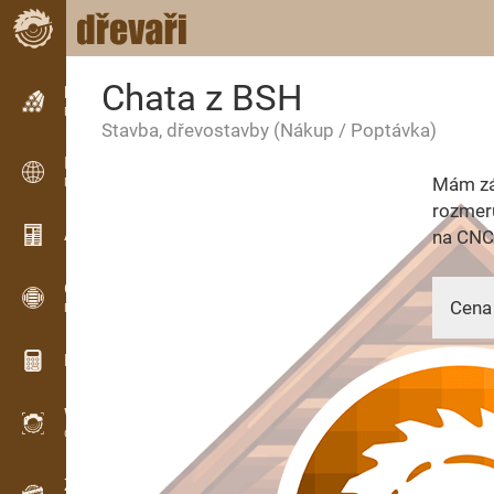
Chata z BSH
Inzerce
Řádková inzerce
Stavba, dřevostavby
(Nákup / Poptávka)
Inzerce
Mám zá
Mezinárodní inzerce
rozmer
Aktuality / Články
na CNC
OPTI-TIMB
Cena 
Pořezová schémata
Dřevařské kalkulačky
WoodProfi
30.07.
Objem dřeva s AI
Záznamník