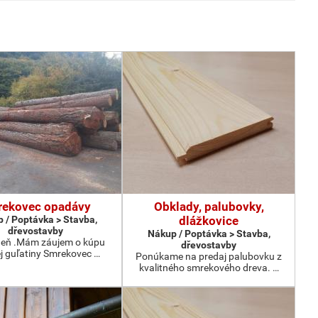
ekovec opadávy
Obklady, palubovky,
 / Poptávka > Stavba,
dlážkovice
dřevostavby
Nákup / Poptávka > Stavba,
deň .Mám záujem o kúpu
dřevostavby
j guľatiny Smrekovec …
Ponúkame na predaj palubovku z
kvalitného smrekového dreva. …