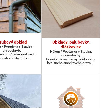
rubový obklad
Obklady, palubovky,
 / Poptávka > Stavba,
dlážkovice
dřevostavby
Nákup / Poptávka > Stavba,
eň ponúkame realizáciu
dřevostavby
bového obkladu na …
Ponúkame na predaj palubovku z
kvalitného smrekového dreva. …