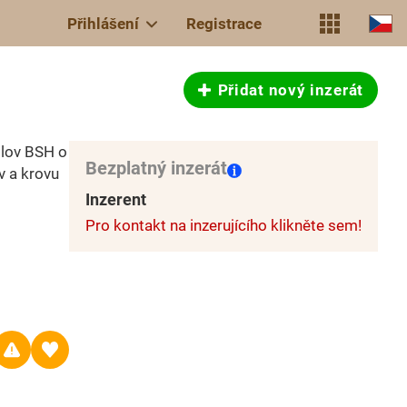
Přihlášení
Registrace
Přidat nový inzerát
olov BSH o
Bezplatný inzerát
v a krovu
Inzerent
Pro kontakt na inzerujícího klikněte sem!