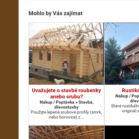
Mohlo by Vás zajímat
Uvažujete o stavbě roubenky
Rustik
anebo srubu?
Nákup / Pop
dřev
Nákup / Poptávka > Stavba,
Staré rustikál
dřevostavby
originál 
Použijte lepené srubové profily (smrk,
nebo borovice) z …