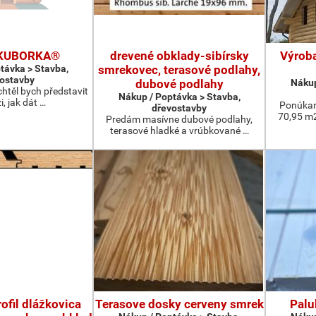
t KUBORKA®
drevené obklady-sibírsky
Výrob
távka > Stavba,
smrekovec, terasové podlahy,
ostavby
dubové podlahy
Nákup
chtěl bych představit
Nákup / Poptávka > Stavba,
i, jak dát …
Ponúkam
dřevostavby
70,95 m2
Predám masívne dubové podlahy,
terasové hladké a vrúbkované …
ofil dlážkovica
Terasove dosky cerveny smrek
Palu