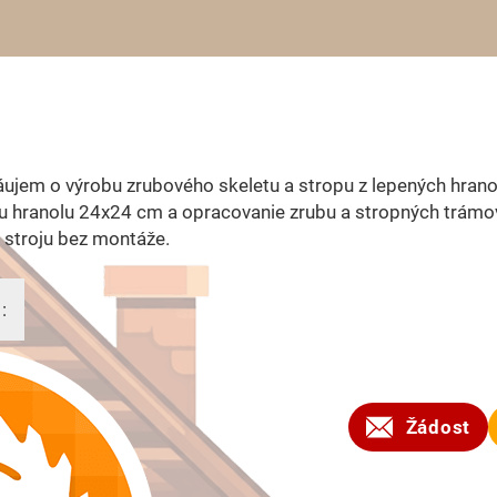
ujem o výrobu zrubového skeletu a stropu z lepených hran
u hranolu 24x24 cm a opracovanie zrubu a stropných trámo
 stroju bez montáže.
:
2024
Žádost