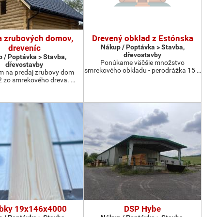
a zrubových domov,
Drevený obklad z Estónska
dreveníc
Nákup / Poptávka > Stavba,
dřevostavby
 / Poptávka > Stavba,
Ponúkame väčšie množstvo
dřevostavby
smrekového obkladu - perodrážka 15 …
 na predaj zrubovy dom
 zo smrekového dreva. …
bky 19x146x4000
DSP Hybe