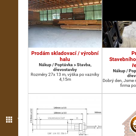
Prodám skladovací / výrobní
P
halu
Stavebního
Nákup / Poptávka > Stavba,
ř
dřevostavby
Nákup / Pop
Rozměry 27x 13 m, výška po vazníky
dřev
4,15m
Dobrý den, Jsme 
firma po
Více možností