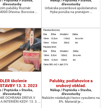
 / Poptávka > Stavba,
Nákup / Poptávka > Stavba,
dřevostavby
dřevostavby
zím palubky Rozměr:
Urbárske pozemkové spoločenstvo
000 Dřevina: Borovice …
Hybe ponúka na prenájom …
DLER školenie
Palubky, podlahovice a
TAVBY 13. 3. 2023
srubový obklad.
 / Poptávka > Stavba,
Nákup / Poptávka > Stavba,
dřevostavby
dřevostavby
NIE OCHRANA DREVA V
Nabízím následující řezivo vysušeno na
A INTERIÉRI KEDY: 13. 3. …
8%. Materiál je …