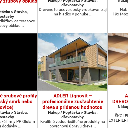
y zrubovy obklad
Nákup / Poptávka > Stavba,
Nákup
dřevostavby
.
Drevene terasove dosky vrubkovane aj
Nabí
távka > Stavba,
na hladko v ponuke …
19x146x4
ostavby
 dlážkovica terasove
bovy obklad …
é srubové profily
ADLER Lignovit –
A
inský smrk nebo
profesionálne zušľachtenie
DREVOS
ovice)
dreva s pridanou hodnotou
Nákup
távka > Stavba,
Nákup / Poptávka > Stavba,
ŠKOLE
ostavby
dřevostavby
EXTERIÉRI 
nské firmy PP Glulam
Kvalitné vodouriediteľné produkty na
e dodávky …
povrchovú úpravu dreva …