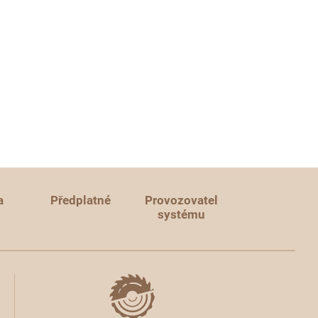
a
Předplatné
Provozovatel
systému