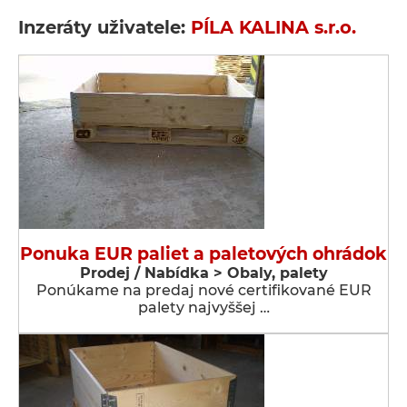
Inzeráty uživatele:
PÍLA KALINA s.r.o.
Ponuka EUR paliet a paletových ohrádok
Prodej / Nabídka > Obaly, palety
Ponúkame na predaj nové certifikované EUR
palety najvyššej …