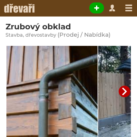
Zrubový obklad
(Prodej / Nabídka)
Stavba, dřevostavby