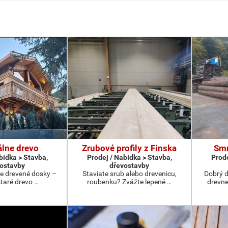
álne drevo
Zrubové profily z Finska
Smr
bídka > Stavba,
Prodej / Nabídka > Stavba,
Prode
ostavby
dřevostavby
ne drevené dosky –
Staviate srub alebo drevenicu,
Dobrý 
staré drevo …
roubenku? Zvážte lepené …
drevne