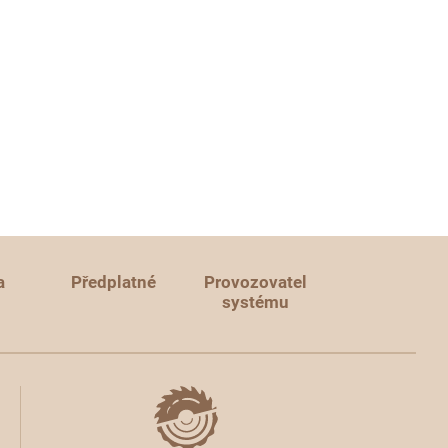
a
Předplatné
Provozovatel
systému