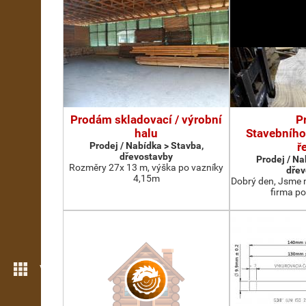
Prodám skladovací / výrobní
P
halu
Stavebního
Prodej / Nabídka > Stavba,
ř
dřevostavby
Prodej / Na
Rozměry 27x 13 m, výška po vazníky
dřev
4,15m
Dobrý den, Jsme 
firma po
Více možností