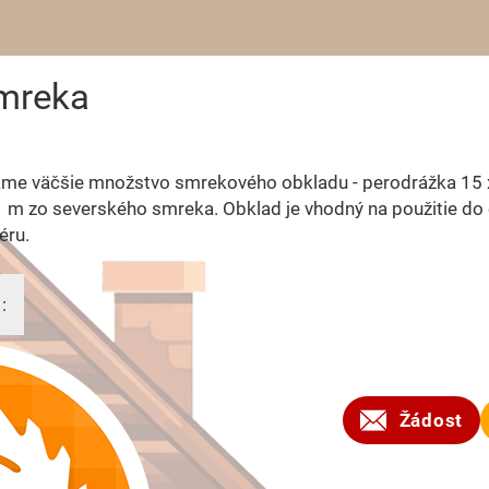
smreka
me väčšie množstvo smrekového obkladu - perodrážka 15 
,1 m zo severského smreka. Obklad je vhodný na použitie do 
iéru.
:
2023
Žádost