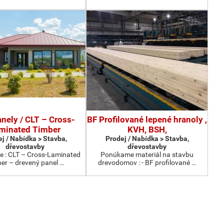
nely / CLT – Cross-
BF Profilované lepené hranoly ,
minated Timber
KVH, BSH,
j / Nabídka > Stavba,
Prodej / Nabídka > Stavba,
dřevostavby
dřevostavby
 : CLT – Cross-Laminated
Ponúkame materiál na stavbu
er – drevený panel …
drevodomov : - BF profilované …