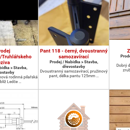
rodej
Pant 118 - černý, dvoustranný
Z
/Truhlářskeho
samozavírací
Prode
eziva
Prodej / Nabídka > Stavba,
Dobrý d
dřevostavby
bídka > Stavba,
zru
Dvoustranný samozavírací, pružinový
ostavby
pant, délka pantu 125mm …
nová rodinná pilařská
blíž Ledče …