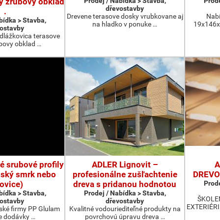
y zrubovy obklad
Prodej / Nabídka > Stavba,
Prode
dřevostavby
.
Drevene terasove dosky vrubkovane aj
Nabí
bídka > Stavba,
na hladko v ponuke …
19x146x4
ostavby
 dlážkovica terasove
bovy obklad …
é srubové profily
ADLER Lignovit –
A
inský smrk nebo
profesionálne zušľachtenie
DREVOS
ovice)
dreva s pridanou hodnotou
Prode
bídka > Stavba,
Prodej / Nabídka > Stavba,
ŠKOLE
ostavby
dřevostavby
EXTERIÉRI 
nské firmy PP Glulam
Kvalitné vodouriediteľné produkty na
e dodávky …
povrchovú úpravu dreva …