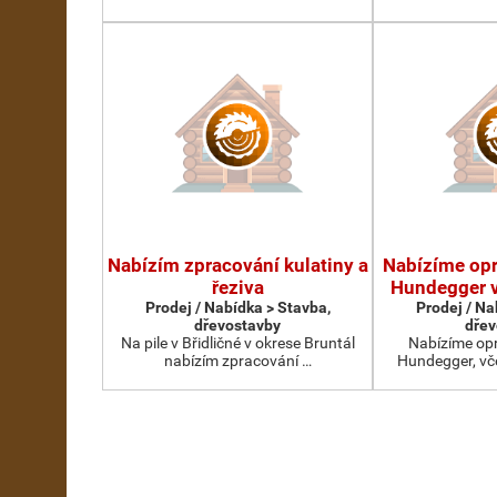
Nabízím zpracování kulatiny a
Nabízíme op
řeziva
Hundegger v
Prodej / Nabídka > Stavba,
Prodej / Na
dřevostavby
dřev
Na pile v Břidličné v okrese Bruntál
Nabízíme op
nabízím zpracování …
Hundegger, vč