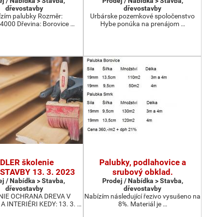
j / Nabídka > Stavba,
Prodej / Nabídka > Stavba,
dřevostavby
dřevostavby
zím palubky Rozměr:
Urbárske pozemkové spoločenstvo
000 Dřevina: Borovice …
Hybe ponúka na prenájom …
DLER školenie
Palubky, podlahovice a
TAVBY 13. 3. 2023
srubový obklad.
j / Nabídka > Stavba,
Prodej / Nabídka > Stavba,
dřevostavby
dřevostavby
NIE OCHRANA DREVA V
Nabízím následující řezivo vysušeno na
A INTERIÉRI KEDY: 13. 3. …
8%. Materiál je …