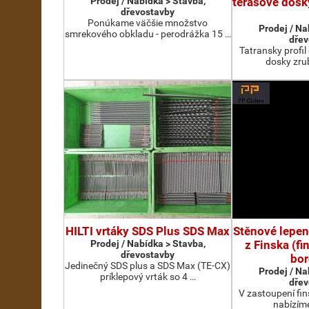
Prodej / Nabídka > Stavba,
terasove dosk
dřevostavby
Ponúkame väčšie množstvo
Prodej / Na
smrekového obkladu - perodrážka 15 …
dřev
Tatransky profil
dosky zru
HILTI vrtáky SDS Plus SDS Max
Stěnové lepen
Prodej / Nabídka > Stavba,
z Finska (f
dřevostavby
bor
Jedinečný SDS plus a SDS Max (TE-CX)
Prodej / Na
príklepový vrták so 4 …
dřev
V zastoupení fi
nabízím