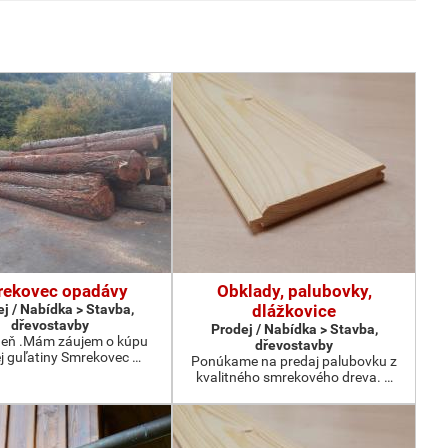
ekovec opadávy
Obklady, palubovky,
j / Nabídka > Stavba,
dlážkovice
dřevostavby
Prodej / Nabídka > Stavba,
deň .Mám záujem o kúpu
dřevostavby
j guľatiny Smrekovec …
Ponúkame na predaj palubovku z
kvalitného smrekového dreva. …