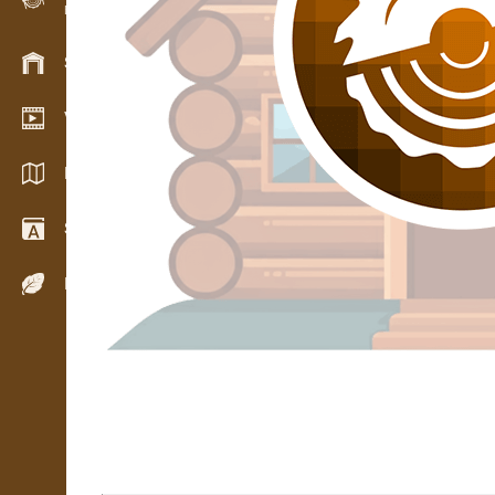
Evidence dřeva v terénu
Skladové hospodářství
Video showroom
Katalogy / Brožury
Slovník
Dřeviny