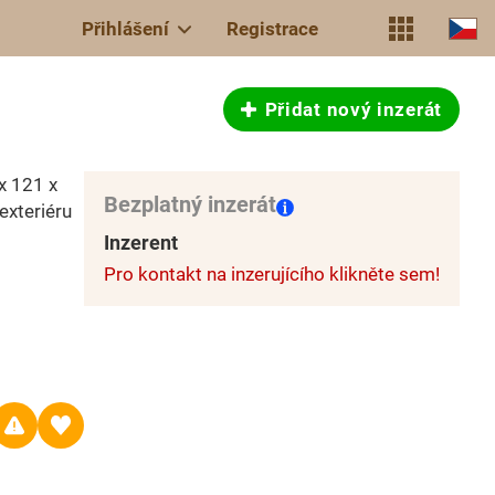
Přihlášení
Registrace
Přidat nový inzerát
x 121 x
Bezplatný inzerát
exteriéru
Inzerent
Pro kontakt na inzerujícího klikněte sem!