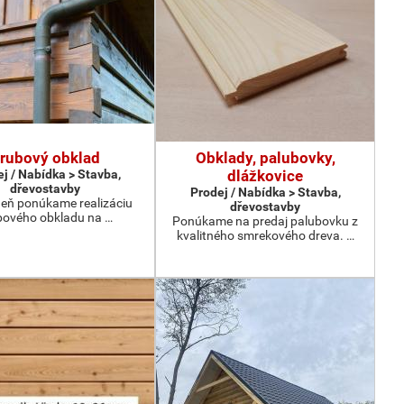
rubový obklad
Obklady, palubovky,
j / Nabídka > Stavba,
dlážkovice
dřevostavby
Prodej / Nabídka > Stavba,
eň ponúkame realizáciu
dřevostavby
bového obkladu na …
Ponúkame na predaj palubovku z
kvalitného smrekového dreva. …