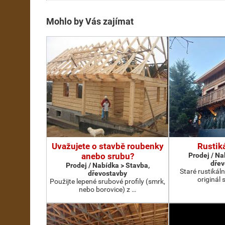
Mohlo by Vás zajímat
Uvažujete o stavbě roubenky
Rustik
anebo srubu?
Prodej / Na
dřev
Prodej / Nabídka > Stavba,
Staré rustikál
dřevostavby
originál 
Použijte lepené srubové profily (smrk,
nebo borovice) z …