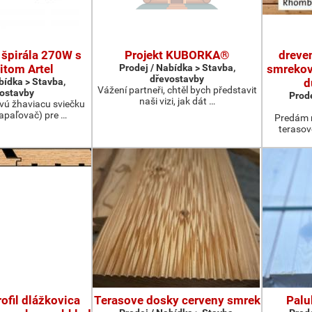
 špirála 270W s
Projekt KUBORKA®
dreve
itom Artel
Prodej / Nabídka > Stavba,
smrekov
dřevostavby
bídka > Stavba,
d
Vážení partneři, chtěl bych představit
ostavby
Prode
naši vizi, jak dát …
vú žhaviacu sviečku
apaľovač) pre …
Predám 
terasov
ofil dlážkovica
Terasove dosky cerveny smrek
Palu