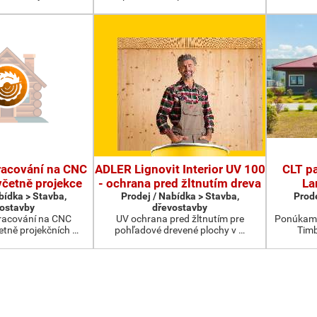
racování na CNC
ADLER Lignovit Interior UV 100
CLT pa
četně projekce
- ochrana pred žltnutím dreva
La
bídka > Stavba,
Prodej / Nabídka > Stavba,
Prode
ostavby
dřevostavby
racování na CNC
UV ochrana pred žltnutím pre
Ponúkame
etně projekčních …
pohľadové drevené plochy v …
Timb