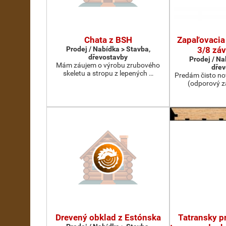
Chata z BSH
Zapaľovacia
Prodej / Nabídka > Stavba,
3/8 záv
dřevostavby
Prodej / Na
Mám záujem o výrobu zrubového
dřev
skeletu a stropu z lepených …
Predám čisto no
(odporový z
Drevený obklad z Estónska
Tatransky pr