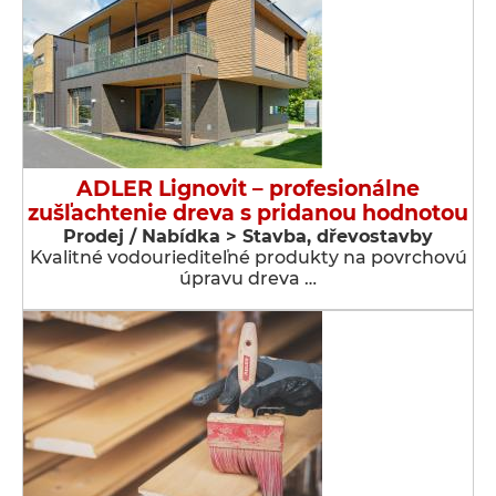
ADLER Lignovit – profesionálne
zušľachtenie dreva s pridanou hodnotou
Prodej / Nabídka > Stavba, dřevostavby
Kvalitné vodouriediteľné produkty na povrchovú
úpravu dreva …