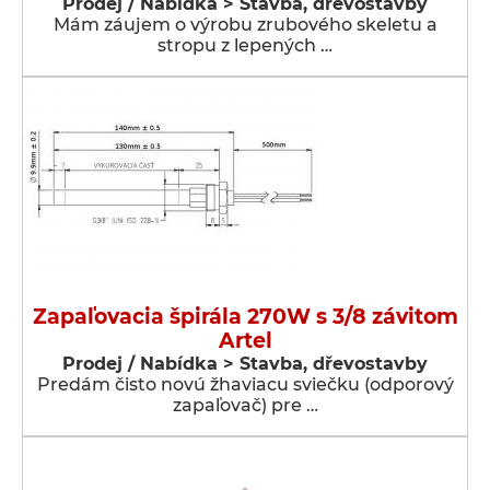
Prodej / Nabídka > Stavba, dřevostavby
Mám záujem o výrobu zrubového skeletu a
stropu z lepených …
Zapaľovacia špirála 270W s 3/8 závitom
Artel
Prodej / Nabídka > Stavba, dřevostavby
Predám čisto novú žhaviacu sviečku (odporový
zapaľovač) pre …