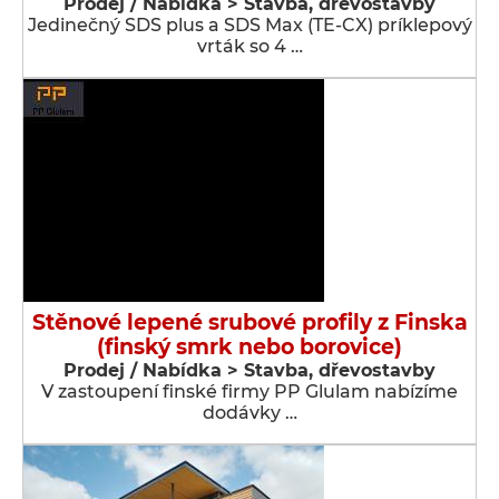
Prodej / Nabídka > Stavba, dřevostavby
Jedinečný SDS plus a SDS Max (TE-CX) príklepový
vrták so 4 …
Stěnové lepené srubové profily z Finska
(finský smrk nebo borovice)
Prodej / Nabídka > Stavba, dřevostavby
V zastoupení finské firmy PP Glulam nabízíme
dodávky …