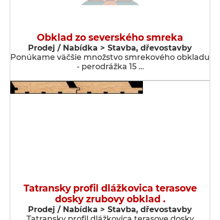
Obklad zo severského smreka
Prodej / Nabídka > Stavba, dřevostavby
Ponúkame väčšie množstvo smrekového obkladu
- perodrážka 15 …
Tatransky profil dlážkovica terasove
dosky zrubovy obklad .
Prodej / Nabídka > Stavba, dřevostavby
Tatransky profil dlážkovica terasove dosky