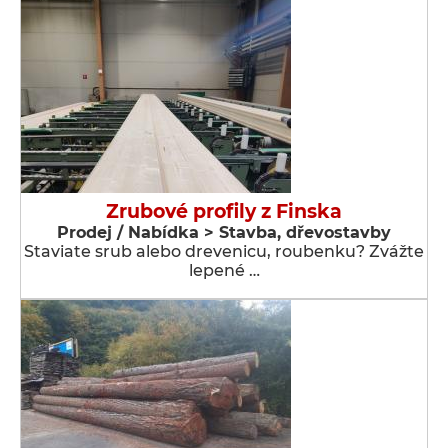
Zrubové profily z Finska
Prodej / Nabídka > Stavba, dřevostavby
Staviate srub alebo drevenicu, roubenku? Zvážte
lepené …