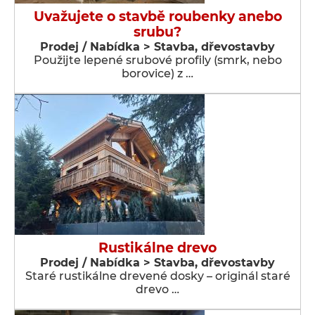
Uvažujete o stavbě roubenky anebo
srubu?
Prodej / Nabídka > Stavba, dřevostavby
Použijte lepené srubové profily (smrk, nebo
borovice) z …
Rustikálne drevo
Prodej / Nabídka > Stavba, dřevostavby
Staré rustikálne drevené dosky – originál staré
drevo …