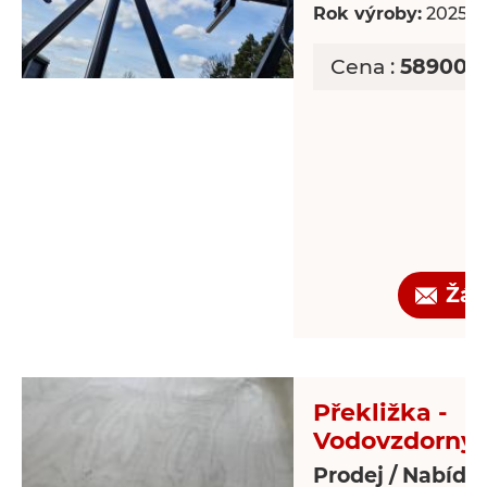
Rok výroby:
2025
Cena :
589000 
Žád
Překližka -
Vodovzdorný
Prodej / Nabídk