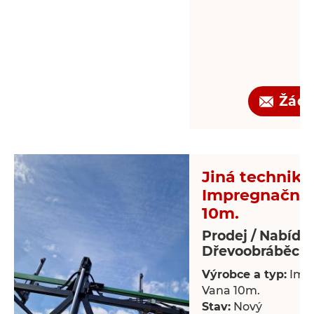
Žádo
Jiná technika 
Impregnační 
10m.
Prodej / Nabídk
Dřevoobráběcí s
Výrobce a typ:
Imp
Vana 10m.
Stav:
Nový