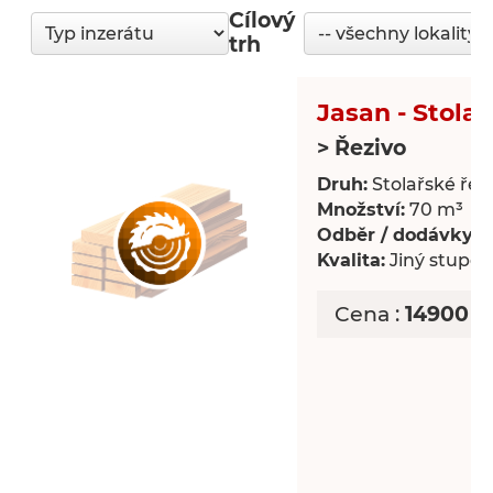
Cílový
trh
Jasan - Stolař
> Řezivo
Druh:
Stolařské řez
Množství:
70 m³
Odběr / dodávky:
J
Kvalita:
Jiný stupeň 
Cena :
14900 C