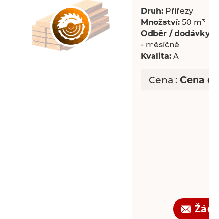
Druh:
Přířezy
Množství:
50 m³
Odběr / dodávky:
P
- měsíčně
Kvalita:
A
Cena :
Cena d
Žádo