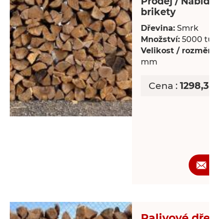
Prodej / Nabídka
brikety
Dřevina:
Smrk
Množství:
5000 tun
Velikost / rozměry:
mm
Cena :
1298,38
Ž
Palivové dřev