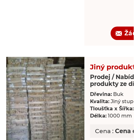
Žádo
Jiný produkt 
Prodej / Nabídka
produkty ze dře
Dřevina:
Buk
Kvalita:
Jiný stupeň 
Tloušťka x Šířka:
18
Délka:
1000 mm
Cena :
Cena d