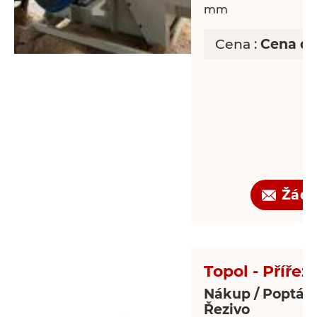
mm
Cena :
Cena d
Žádo
Topol - Přířez
Nákup / Poptáv
Řezivo