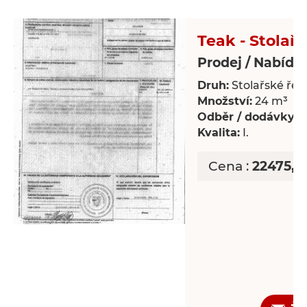
Teak - Stolařs
Prodej / Nabídk
Druh:
Stolařské řez
Množství:
24 m³
Odběr / dodávky:
J
Kvalita:
I.
Cena :
22475,6