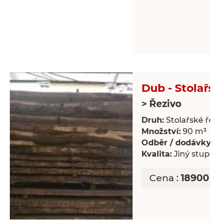
Dub - Stolařsk
> Řezivo
Druh:
Stolařské řez
Množství:
90 m³
Odběr / dodávky:
J
Kvalita:
Jiný stupeň 
Cena :
18900 C