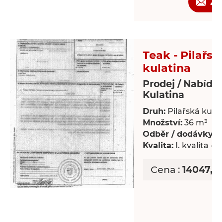
Žá
Teak - Pilařsk
kulatina
Prodej / Nabídk
Kulatina
Druh:
Pilařská kula
Množství:
36 m³
Odběr / dodávky:
J
Kvalita:
I. kvalita - 
Cena :
14047,2