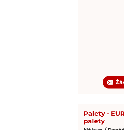
Žádo
Palety - EUR 
palety