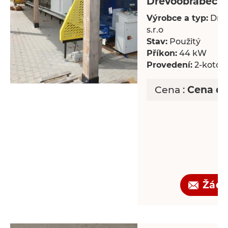
Dřevoobráběcí s
Výrobce a typ:
Dre
s.r.o
Stav:
Použitý
Příkon:
44 kW
Provedení:
2-kotou
Cena :
Cena d
Žádo