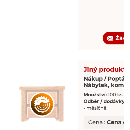
Žádo
Jiný produkt -
Nákup / Poptáv
Nábytek, komp
Množství:
100 ks
Odběr / dodávky:
P
- měsíčně
Cena :
Cena d