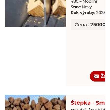
480 – Mobilní
Stav:
Nový
Rok výroby:
2025
Cena :
750000 
Žád
Štěpka - Smr