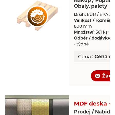
Nákup / Poptáv
Obaly, palety
Druh:
EUR / EPAL p
Velikost / rozměry:
800 mm
Množství:
561 ks
Odběr / dodávky:
P
- týdně
Cena :
Cena d
Žádo
MDF deska - 
Prodej / Nabídk