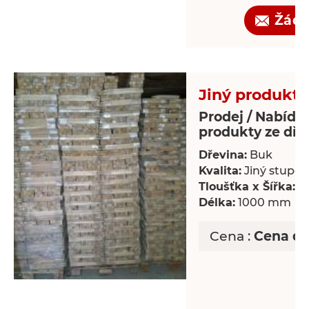
Žádo
Jiný produkt 
Prodej / Nabídka
produkty ze dře
Dřevina:
Buk
Kvalita:
Jiný stupeň 
Tloušťka x Šířka:
18
Délka:
1000 mm
Cena :
Cena d