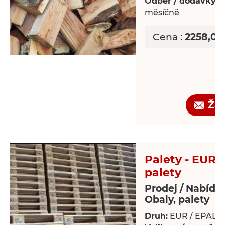
Odběr / dodávky:
P
měsíčně
Cena :
2258,05
Žá
Palety - EUR 
palety
Prodej / Nabídk
Obaly, palety
Druh:
EUR / EPAL p