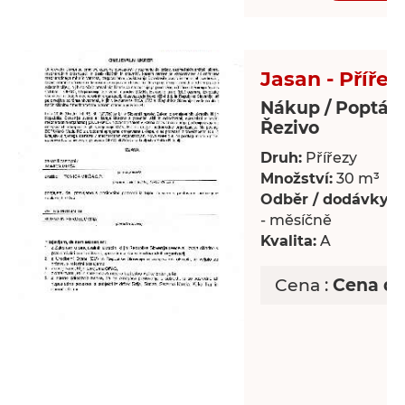
Jasan - Přířez
Nákup / Poptáv
Řezivo
Druh:
Přířezy
Množství:
30 m³
Odběr / dodávky:
P
- měsíčně
Kvalita:
A
Cena :
Cena d