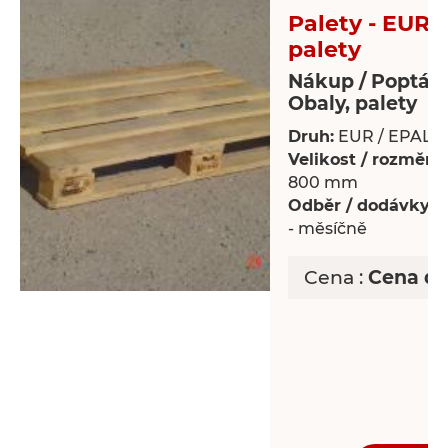
Palety - EUR 
palety
Nákup / Poptáv
Obaly, palety
Druh:
EUR / EPAL p
Velikost / rozměry:
800 mm
Odběr / dodávky:
P
- měsíčně
Cena :
Cena d