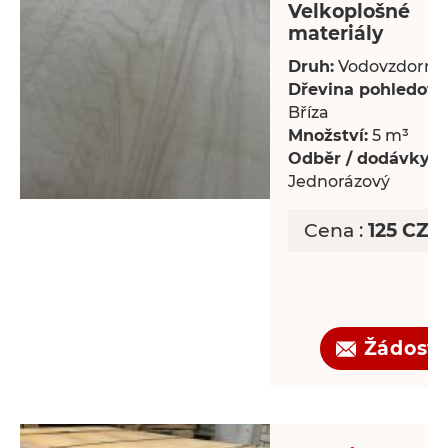
Velkoplošné
materiály
Druh:
Vodovzdorný
Dřevina pohledová
Bříza
Množství:
5 m³
Odběr / dodávky:
Jednorázový
Cena :
125 CZK 
Žádost