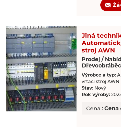
Žádo
Jiná technika 
Automatický 
stroj AWN
Prodej / Nabídk
Dřevoobráběcí s
Výrobce a typ:
Aut
vrtací stroj AWN
Stav:
Nový
Rok výroby:
2025
Cena :
Cena d