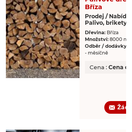
Bříza
Prodej / Nabídk
Palivo, brikety
Dřevina:
Bříza
Množství:
8000 m³
Odběr / dodávky:
P
- měsíčně
Cena :
Cena d
Žádo