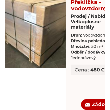
Překližka -
Vodovzdorný
Prodej / Nabídk
Velkoplošné
materiály
Druh:
Vodovzdorný
Dřevina pohledová
Množství:
50 m³
Odběr / dodávky:
Jednorázový
Cena :
480 CZK
Žádost