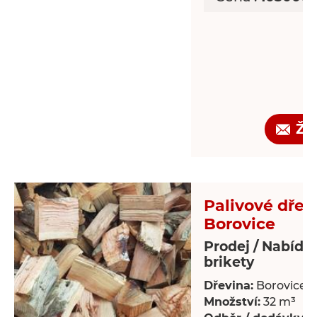
Žá
Palivové dřev
Borovice
Prodej / Nabídka
brikety
Dřevina:
Borovice
Množství:
32 m³