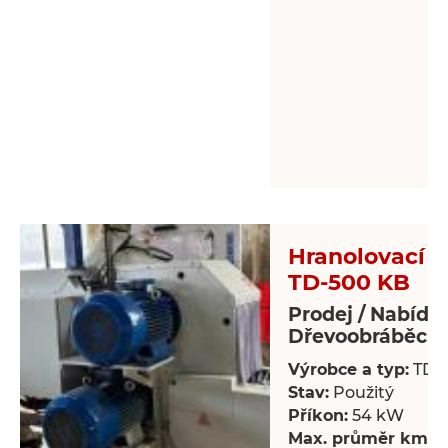
Hranolovací pi
TD-500 KB
Prodej / Nabídk
Dřevoobráběcí s
Výrobce a typ:
TD-
Stav:
Použitý
Příkon:
54 kW
Max. průměr kmen