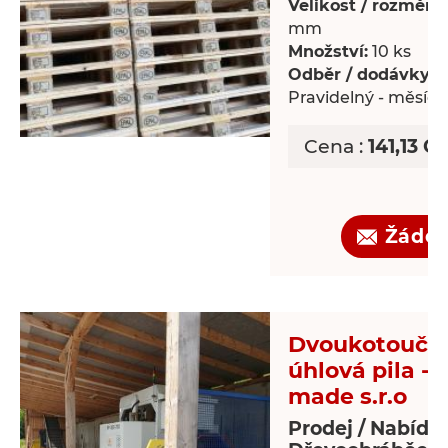
Velikost / rozměry:
mm
Množství:
10 ks
Odběr / dodávky:
Pravidelný - měsíč
Cena :
141,13 C
Žádos
Dvoukotoučo
úhlová pila - 
made s.r.o
Prodej / Nabídk