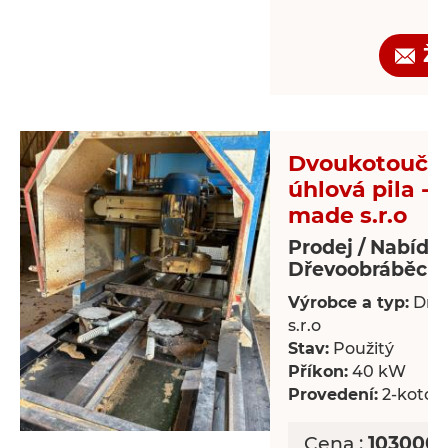
Žá
Dvoukotoučo
úhlová pila - 
made s.r.o
Prodej / Nabídk
Dřevoobráběcí s
Výrobce a typ:
Dre
s.r.o
Stav:
Použitý
Příkon:
40 kW
Provedení:
2-kotou
Cena :
1030000