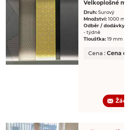
Velkoplošné mat
Druh:
Surový
Množství:
1000 m²
Odběr / dodávky:
P
- týdně
Tloušťka:
19 mm
Cena :
Cena d
Žádo