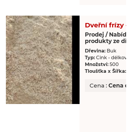
Dveřní frízy -
Prodej / Nabídka
produkty ze dře
Dřevina:
Buk
Typ:
Cink - délkově
Množství:
500
Tloušťka x Šířka:
0 
Cena :
Cena d