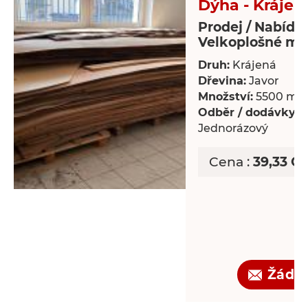
Dýha - Krájen
Prodej / Nabídk
Velkoplošné mat
Druh:
Krájená
Dřevina:
Javor
Množství:
5500 m²
Odběr / dodávky:
Jednorázový
Cena :
39,33 C
Žádo