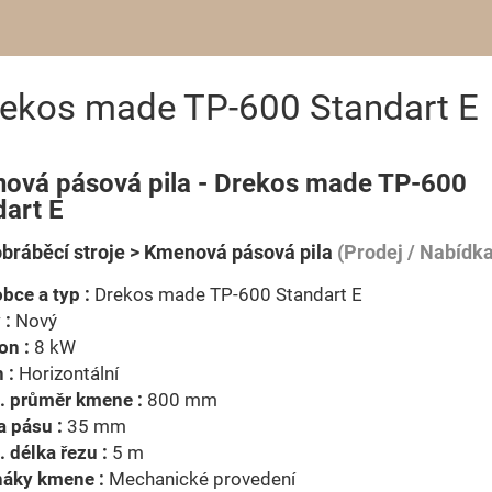
ekos made TP-600 Standart E
ová pásová pila - Drekos made TP-600
dart E
bráběcí stroje > Kmenová pásová pila
(Prodej / Nabídka
bce a typ :
Drekos made TP-600 Standart E
 :
Nový
on :
8 kW
 :
Horizontální
. průměr kmene :
800 mm
a pásu :
35 mm
 délka řezu :
5 m
náky kmene :
Mechanické provedení