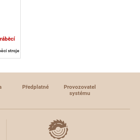
ráběcí
ěcí stroje
a
Předplatné
Provozovatel
systému