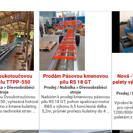
oukotoučovou
Prodám Pásovou kmenovou
Nová -
ilu TTPP-550
pilu RS 18 GT
palety v
ka > Dřevoobráběcí
Prodej / Nabídka > Dřevoobráběcí
troje
stroje
Prodej /
ou Dvoukotoučovou
Nabízím k prodeji kmenovou pásovou
550 , vyřezává hotové
pilu RS 18 GT, pohon spalovací motor
Výrobní li
ímo z kmene kulatiny,
B&S o výkonu 6,5 koní,řezná délka
pro výro
o technické strán …
5,2m, průměr prořezu kulatiny do 4 …
1200/800m
paletám 