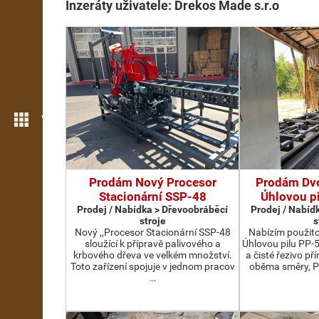
Inzeráty uživatele: Drekos Made s.r.o
Více možností
Prodám Nový Procesor
Prodám Dv
Stacionární SSP-48
Úhlovou p
Prodej / Nabídka > Dřevoobráběcí
Prodej / Nabíd
stroje
s
Nový ,,Procesor Stacionární SSP-48
Nabízím použit
sloužící k přípravě palivového a
Úhlovou pilu PP-
krbového dřeva ve velkém množství.
a čisté řezivo př
Toto zařízení spojuje v jednom pracov
oběma směry, P
…