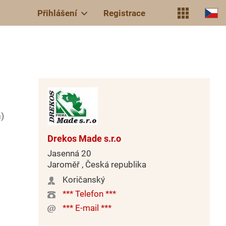
Přihlášení
Registrace
)
Drekos Made s.r.o
Jasenná 20
Jaroměř , Česká republika
Koričanský
*** Telefon ***
*** E-mail ***