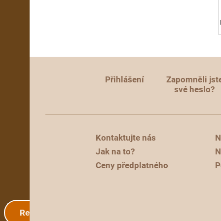
Přihlášení
Zapomněli jst
své heslo?
Kontaktujte nás
N
Jak na to?
N
Ceny předplatného
P
Registrace