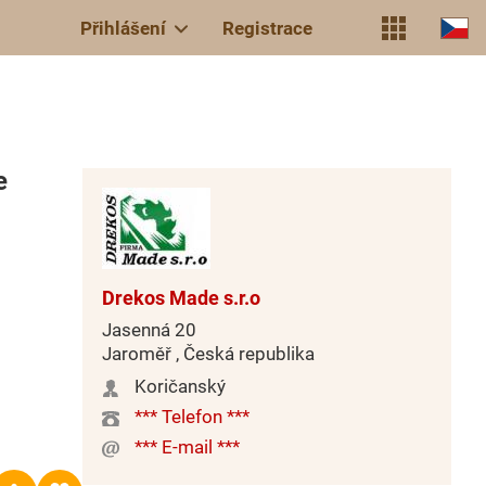
Přihlášení
Registrace
e
Drekos Made s.r.o
Jasenná 20
Jaroměř , Česká republika
Koričanský
*** Telefon ***
*** E-mail ***