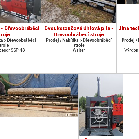
 - Dřevoobráběcí
Dvoukotoučová úhlová pila -
Jiná tec
troje
Dřevoobráběcí stroje
ka > Dřevoobráběcí
Prodej / Nabídka > Dřevoobráběcí
Prodej /
troje
stroje
cesor SSP-48
Walter
Výrobní