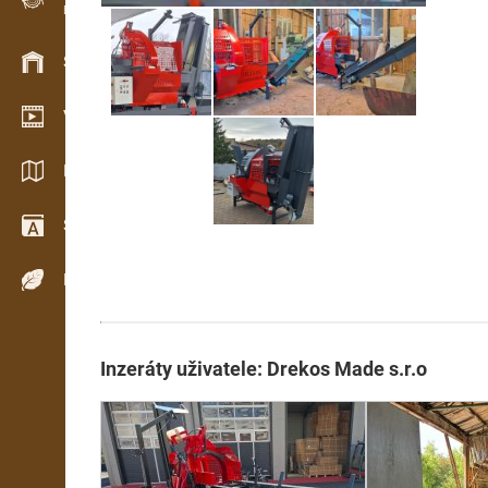
Evidence dřeva v terénu
Skladové hospodářství
Video showroom
Katalogy / Brožury
Slovník
Dřeviny
Inzeráty uživatele: Drekos Made s.r.o