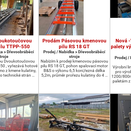
oukotoučovou
Prodám Pásovou kmenovou
Nová -
ilu TTPP-550
pilu RS 18 GT
palety v
ka > Dřevoobráběcí
Prodej / Nabídka > Dřevoobráběcí
troje
stroje
Prodej /
ou Dvoukotoučovou
Nabízím k prodeji kmenovou pásovou
550 , vyřezává hotové
pilu RS 18 GT, pohon spalovací motor
Výrobní li
ímo z kmene kulatiny,
B&S o výkonu 6,5 koní,řezná délka
pro výro
o technické strán …
5,2m, průměr prořezu kulatiny do 4 …
1200/800m
paletám 