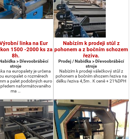
Výrobní linka na Eur
Nabízím k prodeji stůl z
ýkon 1500 -2000 ks za
pohonem a z bočním schozem
8h.
řeziva.
 Nabídka > Dřevoobráběcí
Prodej / Nabídka > Dřevoobráběcí
stroje
stroje
nka na europalety je určena
Nabízím k prodeji válečkový stůl z
bu europalet o rozměrech
pohonem a bočním shozem řeziva na
m a palet podobných euro
délku řeziva 4,5m . K ceně + 21%DPH
z předem naformátovaného
ma …