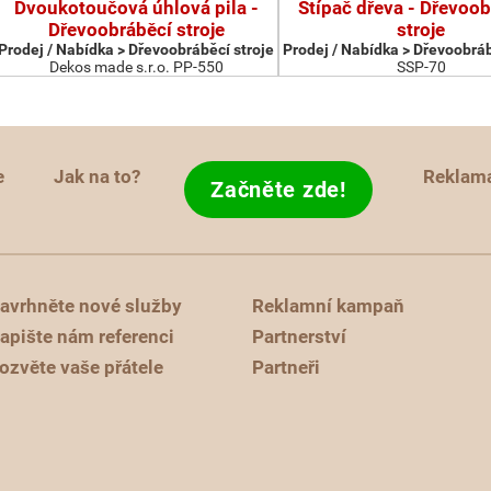
Dvoukotoučová úhlová pila -
Štípač dřeva - Dřevoob
Dřevoobráběcí stroje
stroje
Prodej / Nabídka > Dřevoobráběcí stroje
Prodej / Nabídka > Dřevoobráb
Dekos made s.r.o. PP-550
SSP-70
e
Jak na to?
Reklam
Začněte zde!
avrhněte nové služby
Reklamní kampaň
apište nám referenci
Partnerství
ozvěte vaše přátele
Partneři