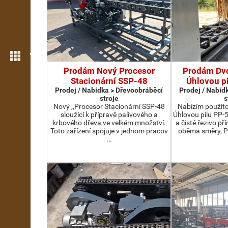
Více možností
Prodám Nový Procesor
Prodám Dv
Stacionární SSP-48
Úhlovou p
Prodej / Nabídka > Dřevoobráběcí
Prodej / Nabíd
stroje
s
Nový ,,Procesor Stacionární SSP-48
Nabízím použit
sloužící k přípravě palivového a
Úhlovou pilu PP-
krbového dřeva ve velkém množství.
a čisté řezivo př
Toto zařízení spojuje v jednom pracov
oběma směry, P
…