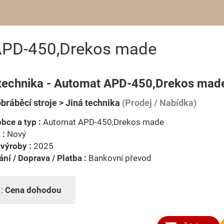
 APD-450,Drekos made
 technika - Automat APD-450,Drekos mad
bráběcí stroje > Jiná technika
(Prodej / Nabídka)
bce a typ :
Automat APD-450,Drekos made
 :
Nový
výroby :
2025
ní / Doprava / Platba :
Bankovní převod
 :
Cena dohodou