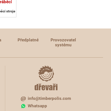
ráběcí
ěcí stroje
a
Předplatné
Provozovatel
systému
info@timberpolis.com
Whatsapp