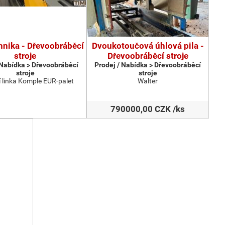
hnika - Dřevoobráběcí
Dvoukotoučová úhlová pila -
stroje
Dřevoobráběcí stroje
 Nabídka > Dřevoobráběcí
Prodej / Nabídka > Dřevoobráběcí
stroje
stroje
 linka Komple EUR-palet
Walter
790000,00 CZK /ks