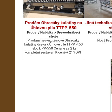
Prodám Obracáky kulatiny na
Jiná technika
Úhlovou pilu TTPP-550
s
Prodej / Nabídka > Dřevoobráběcí
Prodej / Nabíd
stroje
s
Prodám nevyužité,nové Obracáky
Nový Pro
kulatiny dřeva k Úhlové pile TTPP -450
nebo k PP-550 Cena je za 2 ks
kompletní sestava . K ceně + 21%DPH