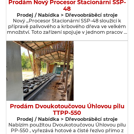
Prodám Nový Procesor Stacionární SSP-
48
Prodej / Nabídka > Dřevoobráběcí stroje
Nový ,,Procesor Stacionární SSP-48 sloužící k
přípravě palivového a krbového dřeva ve velkém
množství. Toto zařízení spojuje v jednom pracov …
Prodám Dvoukotoučovou Úhlovou pilu
TTPP-550
Prodej / Nabídka > Dřevoobráběcí stroje
Nabízím použitou Dvoukotoučovou Úhlovou pilu
PP-550 , vyřezává hotové a čisté řezivo přímo z