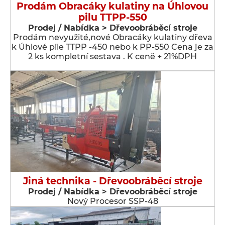
Prodám Obracáky kulatiny na Úhlovou
pilu TTPP-550
Prodej / Nabídka > Dřevoobráběcí stroje
Prodám nevyužité,nové Obracáky kulatiny dřeva
k Úhlové pile TTPP -450 nebo k PP-550 Cena je za
2 ks kompletní sestava . K ceně + 21%DPH
Jiná technika - Dřevoobráběcí stroje
Prodej / Nabídka > Dřevoobráběcí stroje
Nový Procesor SSP-48