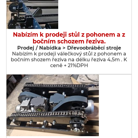
Nabízím k prodeji stůl z pohonem a z
bočním schozem řeziva.
Prodej / Nabídka > Dřevoobráběcí stroje
Nabízím k prodeji válečkový stůl z pohonem a
bočním shozem řeziva na délku řeziva 4,5m . K
ceně + 21%DPH