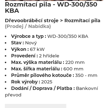
Rozmítací pila - WD-300/350
KBA
Dřevoobráběcí stroje > Rozmítací pila
(Prodej / Nabídka)
Výrobce a typ :
WD-300/350 KBA
Stav :
Nový
Výkon :
67 kW
Provedení :
2 hřídele
Max. výška materiálu :
220 mm
Max. šířka materiálu :
600 mm
Průměr pilového kotouče :
350 - mm
Rok výroby :
2025
Dodání / Doprava / Platba :
Bankovní
převod