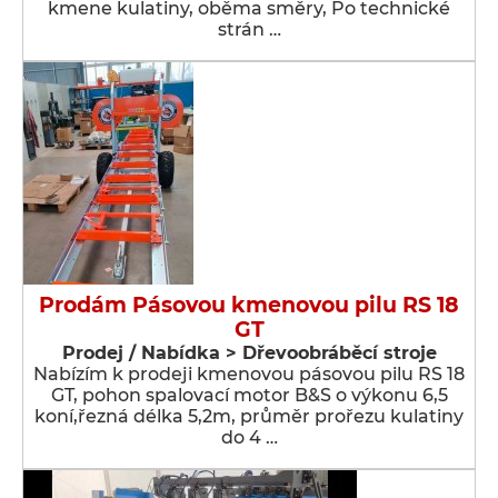
kmene kulatiny, oběma směry, Po technické
strán …
Prodám Pásovou kmenovou pilu RS 18
GT
Prodej / Nabídka > Dřevoobráběcí stroje
Nabízím k prodeji kmenovou pásovou pilu RS 18
GT, pohon spalovací motor B&S o výkonu 6,5
koní,řezná délka 5,2m, průměr prořezu kulatiny
do 4 …