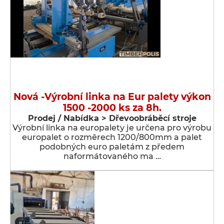
Nová -Výrobní linka na Eur palety výkon
1500 -2000 ks za 8h.
Prodej / Nabídka > Dřevoobráběcí stroje
Výrobní linka na europalety je určena pro výrobu
europalet o rozměrech 1200/800mm a palet
podobných euro paletám z předem
naformátovaného ma …