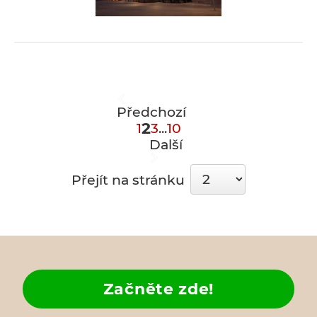
Předchozí
2
1
3
...
10
Další
Přejít na stránku
Začněte zde!