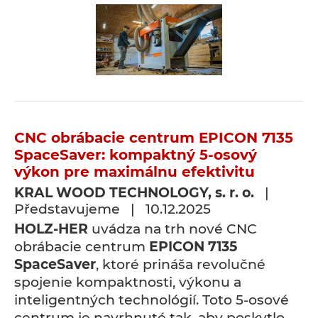
CNC obrábacie centrum EPICON 7135
SpaceSaver: kompaktný 5-osový
výkon pre maximálnu efektivitu
KRAL WOOD TECHNOLOGY, s. r. o.
|
Představujeme | 10.12.2025
HOLZ-HER
uvádza na trh nové CNC
obrábacie centrum
EPICON 7135
SpaceSaver
, ktoré prináša revolučné
spojenie kompaktnosti, výkonu a
inteligentných technológií. Toto 5-osové
centrum je navrhnuté tak, aby poskytlo