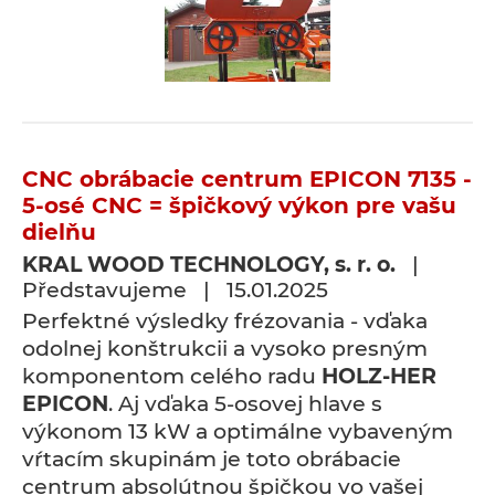
CNC obrábacie centrum EPICON 7135 -
5-osé CNC = špičkový výkon pre vašu
dielňu
KRAL WOOD TECHNOLOGY, s. r. o.
|
Představujeme | 15.01.2025
Perfektné výsledky frézovania - vďaka
odolnej konštrukcii a vysoko presným
komponentom celého radu
HOLZ-HER
EPICON
. Aj vďaka 5-osovej hlave s
výkonom 13 kW a optimálne vybaveným
vŕtacím skupinám je toto obrábacie
centrum absolútnou špičkou vo vašej