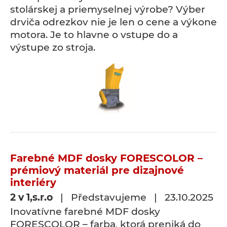
stolárskej a priemyselnej výrobe? Výber
drviča odrezkov nie je len o cene a výkone
motora. Je to hlavne o vstupe do a
výstupe zo stroja.
Farebné MDF dosky FORESCOLOR –
prémiový materiál pre dizajnové
interiéry
2 v 1,s.r.o
| Představujeme | 23.10.2025
Inovatívne farebné MDF dosky
FORESCOLOR – farba, ktorá preniká do