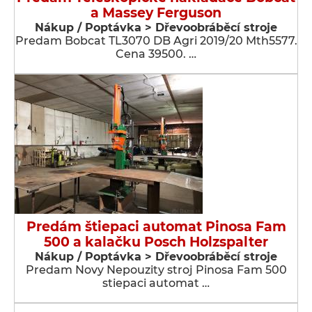
a Massey Ferguson
Nákup / Poptávka > Dřevoobráběcí stroje
Predam Bobcat TL3070 DB Agri 2019/20 Mth5577.
Cena 39500. …
Predám štiepaci automat Pinosa Fam
500 a kalačku Posch Holzspalter
Nákup / Poptávka > Dřevoobráběcí stroje
Predam Novy Nepouzity stroj Pinosa Fam 500
stiepaci automat …