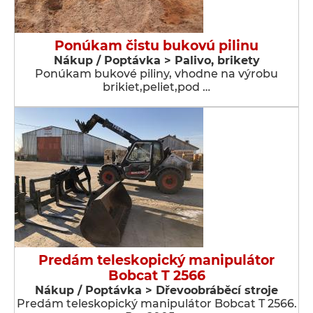
Ponúkam čistu bukovú pilinu
Nákup / Poptávka > Palivo, brikety
Ponúkam bukové piliny, vhodne na výrobu
brikiet,peliet,pod …
Predám teleskopický manipulátor
Bobcat T 2566
Nákup / Poptávka > Dřevoobráběcí stroje
Predám teleskopický manipulátor Bobcat T 2566.