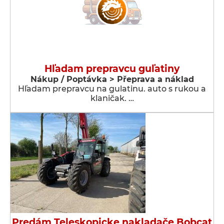
Hľadam prepravcu guľatiny
Nákup / Poptávka > Přeprava a náklad
Hľadam prepravcu na gulatinu. auto s rukou a
klaničak. …
Predám Teleskopicke nakladače Bobcat