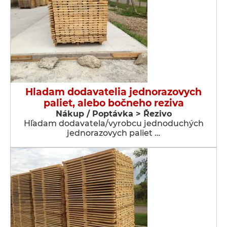
Hladam dodavatelia jednorazovych
paliet, alebo bočneho reziva
Nákup / Poptávka > Řezivo
Hľadam dodavatela/vyrobcu jednoduchých
jednorazovych paliet …