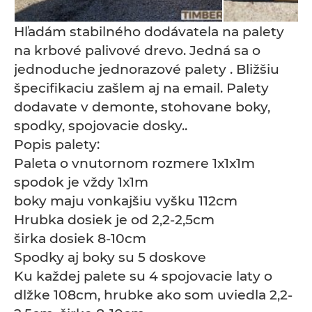
Hľadám stabilného dodávatela na palety
na krbové palivové drevo. Jedná sa o
jednoduche jednorazové palety . Bližšiu
špecifikaciu zašlem aj na email. Palety
dodavate v demonte, stohovane boky,
spodky, spojovacie dosky..
Popis palety:
Paleta o vnutornom rozmere 1x1x1m
spodok je vždy 1x1m
boky maju vonkajšiu vyšku 112cm
Hrubka dosiek je od 2,2-2,5cm
širka dosiek 8-10cm
Spodky aj boky su 5 doskove
Ku každej palete su 4 spojovacie laty o
dlžke 108cm, hrubke ako som uviedla 2,2-