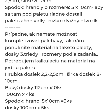
2,5cm, širke 8-10cm
Spodok: hranoly o rozmere: 5 x 10cm- aby
sa tam pod paletu riadne dostali
paletizačne vidly..-nizkozdvižny el.vozík
---------
Prípadne, ak nemate možnosť
kompletizovať palety vy, tak nám
ponuknite material na taketo palety,
dosky 3.triedy , rozmery podľa zadania..
Potrebujem kalkulaciu na material na
jednu paletu:
Hrubka dosiek 2,2-2,5cm,, širka dosiek 8-
10cm..
Boky: dosky 112cm x10ks
100cm x 4ks
Spodok: hranol 5x10cm =3ks
dosky 100cm x 5ks