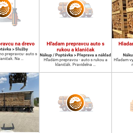
ravcu na drevo
Hľadam prepravcu auto s
Hlada
távka > Služby
rukou a klaničak
ho prepravcu- auto s
Nákup / Poptávka > Přeprava a náklad
Nákup
laničak. Na …
Hľadám prepravcu - auto s rukou a
Hľadam vy
klaničák. Pravidelna …