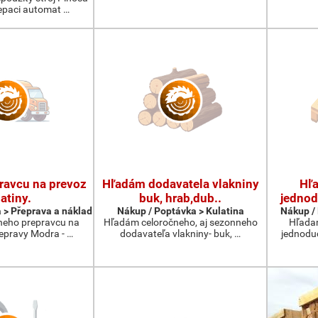
epaci automat …
ravcu na prevoz
Hľadám dodavatela vlakniny
Hľ
atiny.
buk, hrab,dub..
jednod
 > Přeprava a náklad
Nákup / Poptávka > Kulatina
Nákup / 
neho prepravcu na
Hľadám celoročneho, aj sezonneho
Hľada
repravy Modra - …
dodavateľa vlakniny- buk, …
jednodu