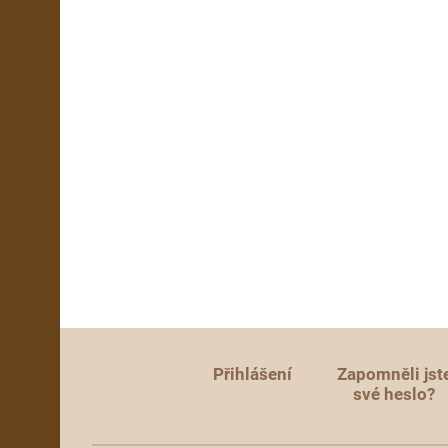
Přihlášení
Zapomněli jst
své heslo?