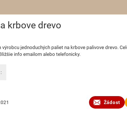
a krbove drevo
výrobcu jednoduchých paliet na krbove palivove drevo. Ce
Bližšie info emailom alebo telefonicky.
:
2021
Žádost