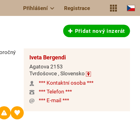
Přihlášení
Registrace
Přidat nový inzerát
loročný
Iveta Bergendi
Agatova 2153
Tvrdošovce , Slovensko
*** Kontaktní osoba ***
*** Telefon ***
*** E-mail ***