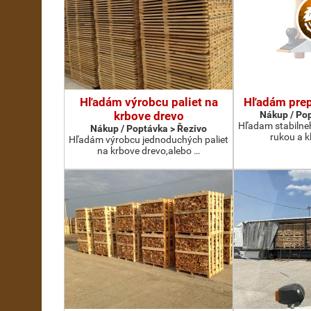
Hľadám výrobcu paliet na
Hľadám prep
krbove drevo
Nákup / Pop
Hľadam stabilne
Nákup / Poptávka > Řezivo
rukou a k
Hľadám výrobcu jednoduchých paliet
na krbove drevo,alebo …