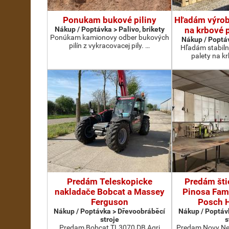
Ponukam bukové piliny
Hľadám výrobc
Nákup / Poptávka > Palivo, brikety
na krbové 
Ponúkam kamionovy odber bukových
Nákup / Poptáv
pilín z vykracovacej pily. …
Hľadám stabiln
palety na k
Predám Teleskopicke
Predám šti
nakladače Bobcat a Massey
Pinosa Fam
Ferguson
Posch H
Nákup / Poptávka > Dřevoobráběcí
Nákup / Poptáv
stroje
s
Predam Bobcat TL3070 DB Agri
Predam Novy Nep