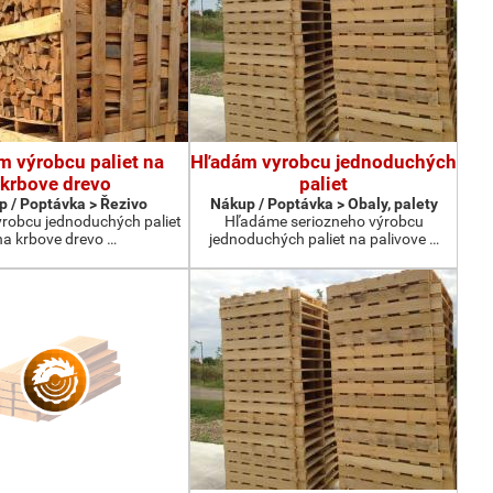
m výrobcu paliet na
Hľadám vyrobcu jednoduchých
krbove drevo
paliet
 / Poptávka > Řezivo
Nákup / Poptávka > Obaly, palety
robcu jednoduchých paliet
Hľadáme seriozneho výrobcu
na krbove drevo …
jednoduchých paliet na palivove …