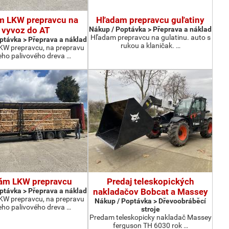
m LKW prepravcu na
Hľadam prepravcu guľatiny
vyvoz do AT
Nákup / Poptávka > Přeprava a náklad
Hľadam prepravcu na gulatinu. auto s
ptávka > Přeprava a náklad
rukou a klaničak. …
W prepravcu, na prepravu
eho palivového dreva …
ám LKW prepravcu
Predaj teleskopických
ptávka > Přeprava a náklad
nakladačov Bobcat a Massey
W prepravcu, na prepravu
Nákup / Poptávka > Dřevoobráběcí
eho palivového dreva …
stroje
Predam teleskopicky nakladač Massey
ferguson TH 6030 rok …