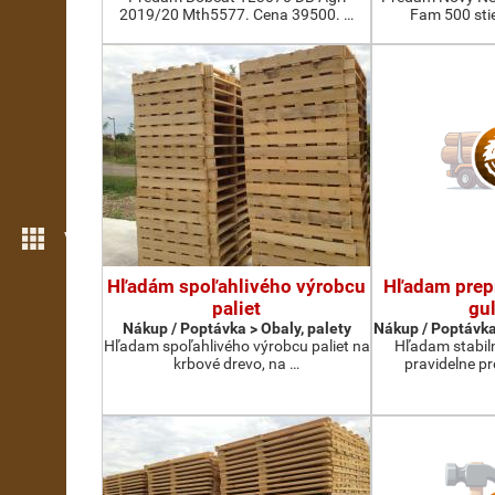
2019/20 Mth5577. Cena 39500. …
Fam 500 sti
Více možností
Hľadám spoľahlivého výrobcu
Hľadam prep
paliet
gul
Nákup / Poptávka > Obaly, palety
Nákup / Poptávka
Hľadam spoľahlivého výrobcu paliet na
Hľadam stabil
krbové drevo, na …
pravidelne p