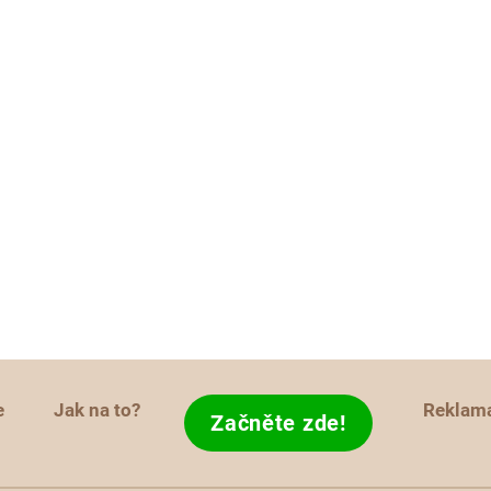
e
Jak na to?
Reklam
Začněte zde!