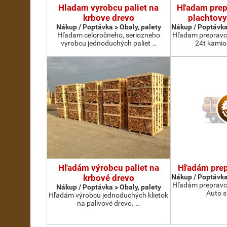
Hladam vyrobcu paliet na
Hľadam prep
krbove drevo
plachtovy
Nákup / Poptávka > Obaly, palety
Nákup / Poptávka
Hľadam celoročneho, seriozneho
Hľadam prepravcu
vyrobcu jednoduchých paliet …
24t kamio
Hľadám výrobcu paliet na
Hľadám prep
krbové drevo
Nákup / Poptávka
Hľadám prepravcu
Nákup / Poptávka > Obaly, palety
Auto s
Hľadám výrobcu jednoduchých klietok
na palivové drevo. …