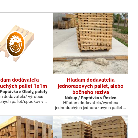
adam dodávateľa
Hladam dodavatelia
uchých paliet 1x1m
jednorazovych paliet, alebo
Poptávka > Obaly, palety
bočneho reziva
m dodavatela/ výrobcu
Nákup / Poptávka > Řezivo
chých paliet/spodkov v …
Hľadam dodavatela/vyrobcu
jednoduchých jednorazovych paliet …