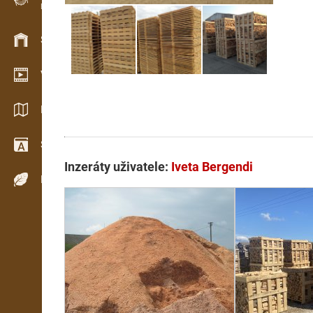
Evidence dřeva v terénu
Skladové hospodářství
Video showroom
Katalogy / Brožury
Slovník
Inzeráty uživatele:
Iveta Bergendi
Dřeviny