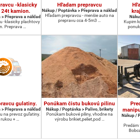
ravcu -klasicky
Hľadam prepravcu
Hľ
 24t kamion.
Nákup / Poptávka > Přeprava a náklad
kra
Hľadam prepravcu - menšie auto na
 > Přeprava a náklad
Nákup
prepravu cca 4-5m3 …
 -klasicky plachtovy
Kupim kr
n. Preprava …
ponuku
ravcu gulatiny.
Ponúkam čistu bukovú pilinu
Pre
 > Přeprava a náklad
Nákup / Poptávka > Palivo, brikety
manipu
 na prevoz guľatiny.
Ponúkam bukové piliny, vhodne na
Nákup / 
 rukou + …
výrobu brikiet,peliet,pod …
Predám t
Bobca