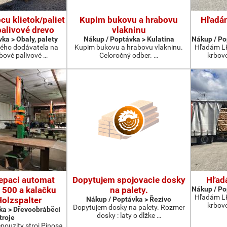
u klietok/paliet
Kupim bukovu a hrabovu
Hľadá
palivové drevo
vlakninu
ka > Obaly, palety
Nákup / Poptávka > Kulatina
Nákup / Po
ého dodávatela na
Kupim bukovu a hrabovu vlakninu.
Hľadám LK
rbové palivové …
Celoročný odber. …
krbov
epaci automat
Dopytujem spojovacie dosky
Hľad
 500 a kalačku
na palety.
Nákup / Po
Hľadám LK
olzspalter
Nákup / Poptávka > Řezivo
krbov
Dopytujem dosky na palety. Rozmer
ka > Dřevoobráběcí
dosky : laty o dlžke …
troje
ouzity stroj Pinosa