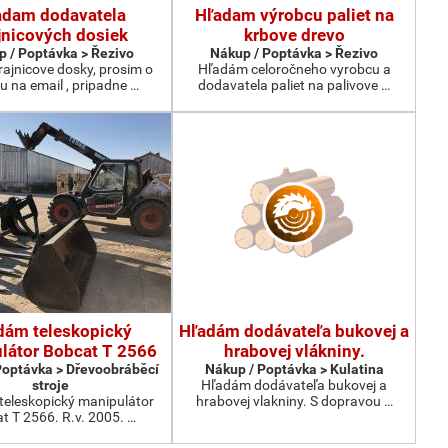
adam dodavatela
Hľadam výrobcu paliet na
jnicových dosiek
krbove drevo
 / Poptávka > Řezivo
Nákup / Poptávka > Řezivo
ajnicove dosky, prosim o
Hľadám celoročneho vyrobcu a
 na email , pripadne …
dodavatela paliet na palivove …
dám teleskopický
Hľadám dodávateľa bukovej a
látor Bobcat T 2566
hrabovej vlákniny.
Poptávka > Dřevoobráběcí
Nákup / Poptávka > Kulatina
stroje
Hľadám dodávateľa bukovej a
eleskopický manipulátor
hrabovej vlakniny. S dopravou …
t T 2566. R.v. 2005. …