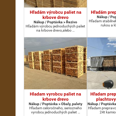
Hľadám výrobcu paliet na
Hľadám prep
krbove drevo
Nákup / Pop
Hľadam stabilne
Nákup / Poptávka > Řezivo
rukou a k
Hľadám výrobcu jednoduchých paliet
na krbove drevo,alebo …
Hladam vyrobcu paliet na
Hľadam prep
krbove drevo
plachtovy
Nákup / Poptávka > Obaly, palety
Nákup / Poptávka
Hľadam celoročneho, seriozneho
Hľadam prepravcu
vyrobcu jednoduchých paliet …
24t kamio