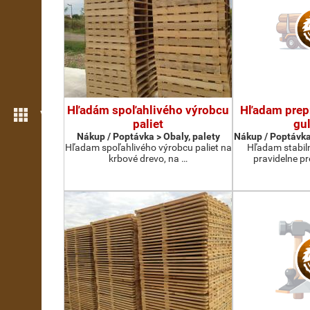
Hľadám spoľahlivého výrobcu
Hľadam prep
Více možností
paliet
gul
Nákup / Poptávka > Obaly, palety
Nákup / Poptávka
Hľadam spoľahlivého výrobcu paliet na
Hľadam stabil
krbové drevo, na …
pravidelne p