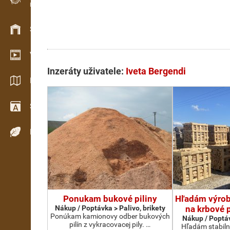
Evidence dřeva v terénu
Skladové hospodářství
Video showroom
Inzeráty uživatele:
Iveta Bergendi
Katalogy / Brožury
Slovník
Dřeviny
Ponukam bukové piliny
Hľadám výrobc
Nákup / Poptávka > Palivo, brikety
na krbové 
Ponúkam kamionovy odber bukových
Nákup / Poptáv
pilín z vykracovacej pily. …
Hľadám stabiln