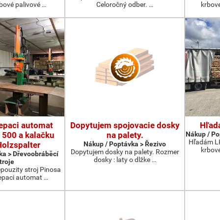
rbové palivové …
Celoročný odber. …
krbov
epaci automat
Dopytujem spojovacie dosky
Hľad
 500 a kalačku
na palety.
Nákup / Po
Hľadám LK
olzspalter
Nákup / Poptávka > Řezivo
krbov
Dopytujem dosky na palety. Rozmer
ka > Dřevoobráběcí
dosky : laty o dlžke …
troje
ouzity stroj Pinosa
epaci automat …