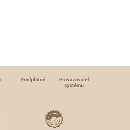
a
Předplatné
Provozovatel
systému