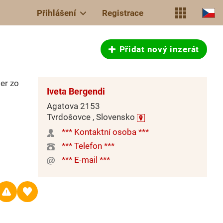
Přihlášení
Registrace
Přidat nový inzerát
er zo
Iveta Bergendi
Agatova 2153
Tvrdošovce , Slovensko
*** Kontaktní osoba ***
*** Telefon ***
*** E-mail ***