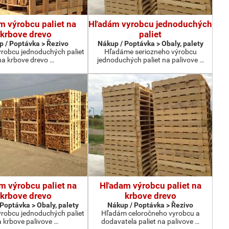
m výrobcu paliet na
Hľadám vyrobcu jednoduchých
krbove drevo
paliet
 / Poptávka > Řezivo
Nákup / Poptávka > Obaly, palety
robcu jednoduchých paliet
Hľadáme seriozneho výrobcu
na krbove drevo …
jednoduchých paliet na palivove …
m výrobcu paliet na
Hľadam výrobcu paliet na
krbove drevo
krbove drevo
Poptávka > Obaly, palety
Nákup / Poptávka > Řezivo
robcu jednoduchých paliet
Hľadám celoročneho vyrobcu a
 krbove palivove …
dodavatela paliet na palivove …