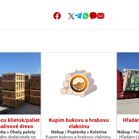
u klietok/paliet
Kupim bukovu a hrabovu
Hľadá
palivové drevo
vlakninu
ka > Obaly, palety
Nákup / Poptávka > Kulatina
Nákup / Po
ého dodávatela na
Kupim bukovu a hrabovu vlakninu.
Hľadám LK