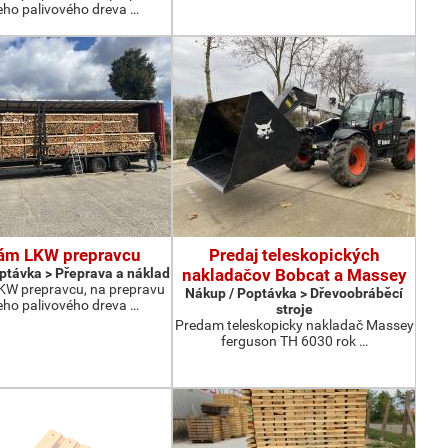
eho palivového dreva …
ám LKW prepravcu
Predaj teleskopických
ptávka > Přeprava a náklad
nakladačov Bobcat a Massey
W prepravcu, na prepravu
Nákup / Poptávka > Dřevoobráběcí
eho palivového dreva …
stroje
Predam teleskopicky nakladač Massey
ferguson TH 6030 rok …