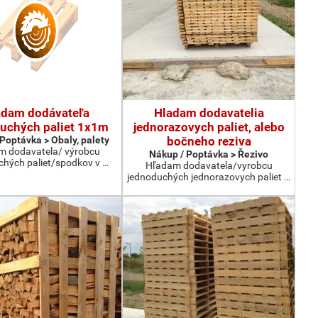
adam dodávateľa
Hladam dodavatelia
uchých paliet 1x1m
jednorazovych paliet, alebo
Poptávka > Obaly, palety
bočneho reziva
m dodavatela/ výrobcu
Nákup / Poptávka > Řezivo
chých paliet/spodkov v …
Hľadam dodavatela/vyrobcu
jednoduchých jednorazovych paliet …