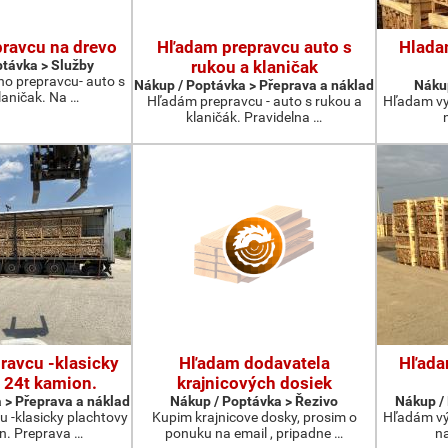
ravcu na drevo
Hľadam prepravcu auto s
Hlada
távka > Služby
rukou a klaničak
ho prepravcu- auto s
Nákup / Poptávka > Přeprava a náklad
Nákup
laničak. Na …
Hľadám prepravcu - auto s rukou a
Hľadam vy
klaničák. Pravidelna …
ravcu -klasicky
Hľadam dodavatela
Hľada
 24t kamion.
krajnicových dosiek
 > Přeprava a náklad
Nákup / Poptávka > Řezivo
Nákup / 
 -klasicky plachtovy
Kupim krajnicove dosky, prosim o
Hľadám vý
n. Preprava …
ponuku na email , pripadne …
na