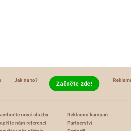
e
Jak na to?
Reklam
Začněte zde!
avrhněte nové služby
Reklamní kampaň
apište nám referenci
Partnerství