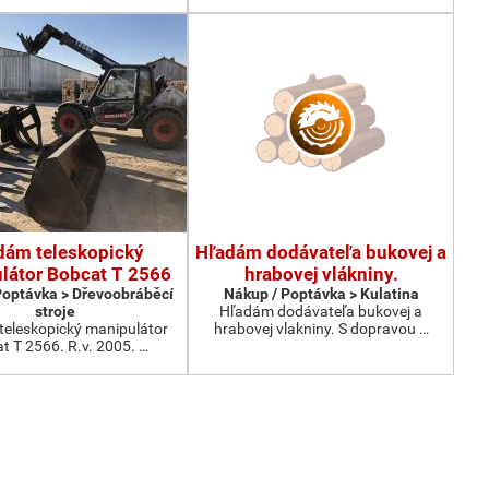
dám teleskopický
Hľadám dodávateľa bukovej a
látor Bobcat T 2566
hrabovej vlákniny.
Poptávka > Dřevoobráběcí
Nákup / Poptávka > Kulatina
stroje
Hľadám dodávateľa bukovej a
eleskopický manipulátor
hrabovej vlakniny. S dopravou …
t T 2566. R.v. 2005. …