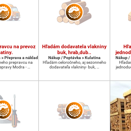
ravcu na prevoz
Hľadám dodavatela vlakniny
Hľ
atiny.
buk, hrab,dub..
jednod
 > Přeprava a náklad
Nákup / Poptávka > Kulatina
Nákup / 
neho prepravcu na
Hľadám celoročneho, aj sezonneho
Hľada
repravy Modra - …
dodavateľa vlakniny- buk, …
jednodu