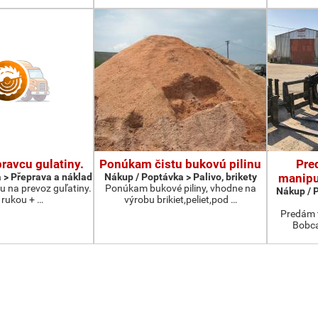
ravcu gulatiny.
Ponúkam čistu bukovú pilinu
Pre
 > Přeprava a náklad
Nákup / Poptávka > Palivo, brikety
manipu
 na prevoz guľatiny.
Ponúkam bukové piliny, vhodne na
Nákup / 
 rukou + …
výrobu brikiet,peliet,pod …
Predám t
Bobca