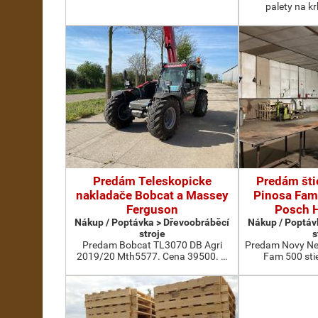
palety na k
Predám Teleskopicke
Predám šti
nakladače Bobcat a Massey
Pinosa Fam
Ferguson
Posch H
Nákup / Poptávka > Dřevoobráběcí
Nákup / Poptáv
stroje
s
Predam Bobcat TL3070 DB Agri
Predam Novy Nep
2019/20 Mth5577. Cena 39500. …
Fam 500 sti