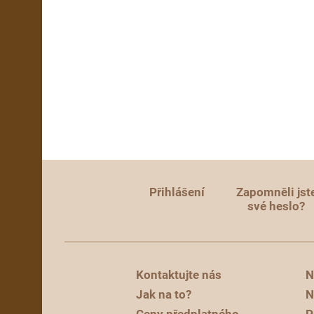
Přihlášení
Zapomněli jst
své heslo?
Kontaktujte nás
N
Jak na to?
N