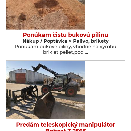
Ponúkam čistu bukovú pilinu
Nákup / Poptávka > Palivo, brikety
Ponúkam bukové piliny, vhodne na výrobu
brikiet,peliet,pod …
Predám teleskopický manipulátor