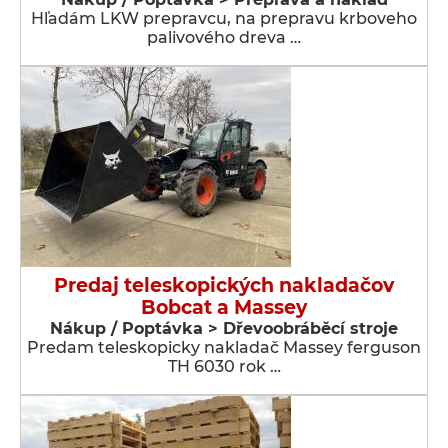
Hľadám LKW prepravcu, na prepravu krboveho
palivového dreva …
Predaj teleskopických nakladačov
Bobcat a Massey
Nákup / Poptávka > Dřevoobráběcí stroje
Predam teleskopicky nakladač Massey ferguson
TH 6030 rok …