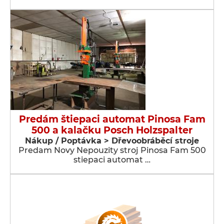
Predám štiepaci automat Pinosa Fam
500 a kalačku Posch Holzspalter
Nákup / Poptávka > Dřevoobráběcí stroje
Predam Novy Nepouzity stroj Pinosa Fam 500
stiepaci automat …