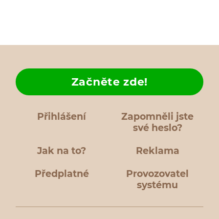
Začněte zde!
Přihlášení
Zapomněli jste
své heslo?
Jak na to?
Reklama
Předplatné
Provozovatel
systému