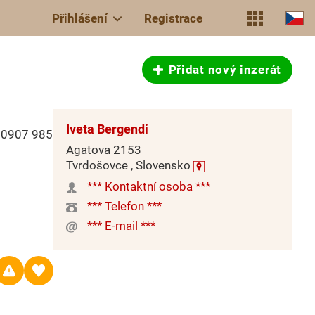
Přihlášení
Registrace
Přidat nový inzerát
Iveta Bergendi
, 0907 985
Agatova 2153
Tvrdošovce , Slovensko
*** Kontaktní osoba ***
*** Telefon ***
*** E-mail ***