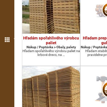
Hľadám spoľahlivého výrobcu
Hľadam prep
Více možností
paliet
gul
Nákup / Poptávka > Obaly, palety
Nákup / Poptávka
Hľadam spoľahlivého výrobcu paliet na
Hľadam stabil
krbové drevo, na …
pravidelne p