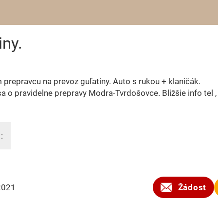
ny.
prepravcu na prevoz guľatiny. Auto s rukou + klaničák.
a o pravidelne prepravy Modra-Tvrdošovce. Bližšie info tel 
:
2021
Žádost