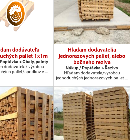
adam dodávateľa
Hladam dodavatelia
uchých paliet 1x1m
jednorazovych paliet, alebo
Poptávka > Obaly, palety
bočneho reziva
m dodavatela/ výrobcu
Nákup / Poptávka > Řezivo
chých paliet/spodkov v …
Hľadam dodavatela/vyrobcu
jednoduchých jednorazovych paliet …