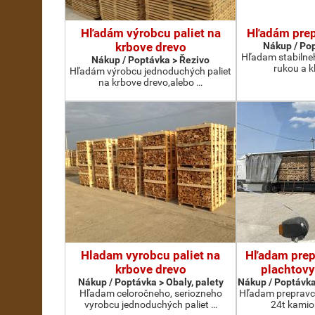
Hľadám výrobcu paliet na
Hľadám prep
krbove drevo
Nákup / Pop
Hľadam stabilne
Nákup / Poptávka > Řezivo
rukou a k
Hľadám výrobcu jednoduchých paliet
na krbove drevo,alebo …
Hladam vyrobcu paliet na
Hľadam prep
krbove drevo
plachtovy
Nákup / Poptávka > Obaly, palety
Nákup / Poptávka
Hľadam celoročneho, seriozneho
Hľadam prepravcu
vyrobcu jednoduchých paliet …
24t kamio