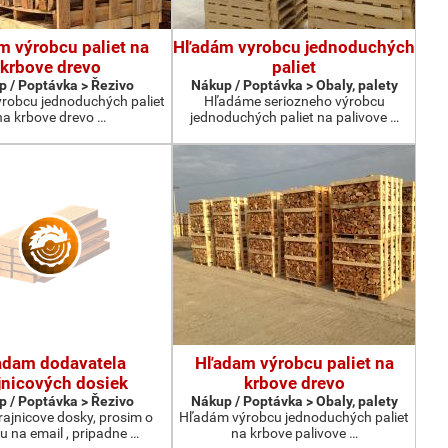
m výrobcu paliet na
Hľadám vyrobcu jednoduchých
krbove drevo
paliet
 / Poptávka > Řezivo
Nákup / Poptávka > Obaly, palety
robcu jednoduchých paliet
Hľadáme seriozneho výrobcu
na krbove drevo …
jednoduchých paliet na palivove …
adam dodavatela
Hľadam výrobcu paliet na
jnicových dosiek
krbove drevo
 / Poptávka > Řezivo
Nákup / Poptávka > Obaly, palety
ajnicove dosky, prosim o
Hľadám výrobcu jednoduchých paliet
 na email , pripadne …
na krbove palivove …