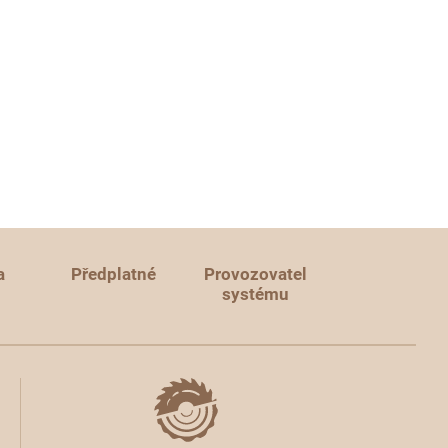
a
Předplatné
Provozovatel
systému