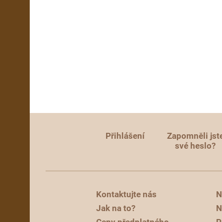
Přihlášení
Zapomněli jst
své heslo?
Kontaktujte nás
N
Jak na to?
N