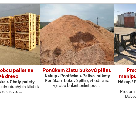
obcu paliet na
Ponúkam čistu bukovú pilinu
Pre
vé drevo
Nákup / Poptávka > Palivo, brikety
manipu
Ponúkam bukové piliny, vhodne na
ka > Obaly, palety
Nákup / 
výrobu brikiet,peliet,pod …
ednoduchých klietok
ové drevo. …
Predám t
Bobca