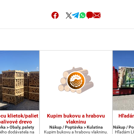
u klietok/paliet
Kupim bukovu a hrabovu
Hľadá
palivové drevo
vlakninu
ka > Obaly, palety
Nákup / Poptávka > Kulatina
Nákup / Po
ého dodávatela na
Kupim bukovu a hrabovu vlakninu.
Hľadám LK