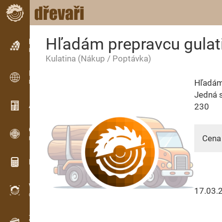
Hľadám prepravcu gulati
Inzerce
Řádková inzerce
Kulatina
(Nákup / Poptávka)
Inzerce
Hľadám 
Mezinárodní inzerce
Jedná s
Aktuality / Články
230
OPTI-TIMB
Cena 
Pořezová schémata
Dřevařské kalkulačky
WoodProfi
17.03.
Objem dřeva s AI
Záznamník