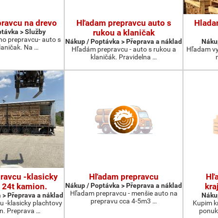
ravcu na drevo
Hľadam prepravcu auto s
Hlada
távka > Služby
rukou a klaničak
ho prepravcu- auto s
Nákup / Poptávka > Přeprava a náklad
Nákup
laničak. Na …
Hľadám prepravcu - auto s rukou a
Hľadam vy
klaničák. Pravidelna …
ravcu -klasicky
Hľadam prepravcu
Hľ
 24t kamion.
Nákup / Poptávka > Přeprava a náklad
kra
Hľadam prepravcu - menšie auto na
 > Přeprava a náklad
Nákup
prepravu cca 4-5m3 …
 -klasicky plachtovy
Kupim kr
n. Preprava …
ponuku