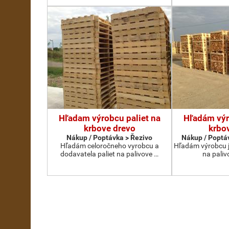
Hľadam výrobcu paliet na
Hľadám výr
krbove drevo
krbo
Nákup / Poptávka > Řezivo
Nákup / Poptáv
Hľadám celoročneho vyrobcu a
Hľadám výrobcu j
dodavatela paliet na palivove …
na paliv