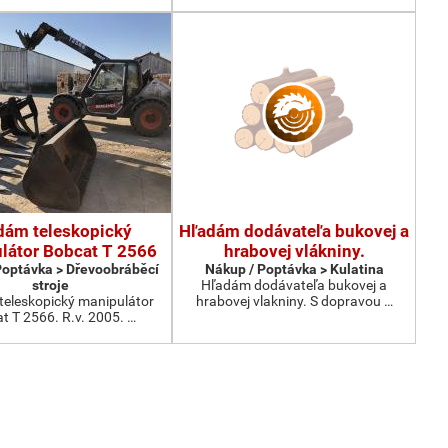
dám teleskopický
Hľadám dodávateľa bukovej a
látor Bobcat T 2566
hrabovej vlákniny.
Poptávka > Dřevoobráběcí
Nákup / Poptávka > Kulatina
stroje
Hľadám dodávateľa bukovej a
eleskopický manipulátor
hrabovej vlakniny. S dopravou …
t T 2566. R.v. 2005. …