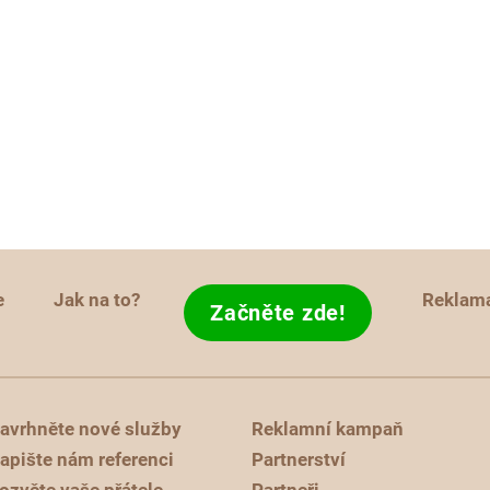
e
Jak na to?
Reklam
Začněte zde!
avrhněte nové služby
Reklamní kampaň
apište nám referenci
Partnerství