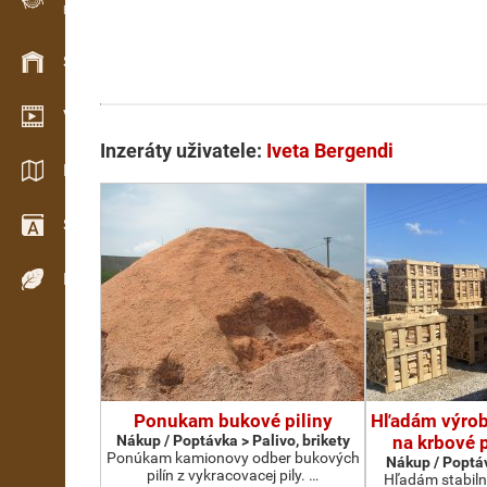
Evidence dřeva v terénu
Skladové hospodářství
Video showroom
Inzeráty uživatele:
Iveta Bergendi
Katalogy / Brožury
Slovník
Dřeviny
Ponukam bukové piliny
Hľadám výrobc
Nákup / Poptávka > Palivo, brikety
na krbové 
Ponúkam kamionovy odber bukových
Nákup / Poptáv
pilín z vykracovacej pily. …
Hľadám stabiln