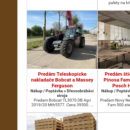
palety na k
Predám Teleskopicke
Predám šti
nakladače Bobcat a Massey
Pinosa Fam
Ferguson
Posch H
Nákup / Poptávka > Dřevoobráběcí
Nákup / Poptáv
stroje
s
Predam Bobcat TL3070 DB Agri
Predam Novy Nep
2019/20 Mth5577. Cena 39500. …
Fam 500 sti