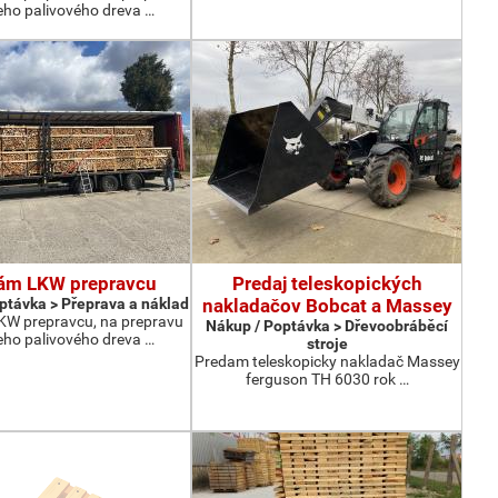
eho palivového dreva …
ám LKW prepravcu
Predaj teleskopických
ptávka > Přeprava a náklad
nakladačov Bobcat a Massey
W prepravcu, na prepravu
Nákup / Poptávka > Dřevoobráběcí
eho palivového dreva …
stroje
Predam teleskopicky nakladač Massey
ferguson TH 6030 rok …