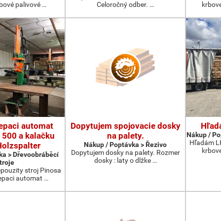
rbové palivové …
Celoročný odber. …
krbov
epaci automat
Dopytujem spojovacie dosky
Hľad
 500 a kalačku
na palety.
Nákup / Po
Hľadám LK
olzspalter
Nákup / Poptávka > Řezivo
krbov
Dopytujem dosky na palety. Rozmer
ka > Dřevoobráběcí
dosky : laty o dlžke …
troje
ouzity stroj Pinosa
epaci automat …