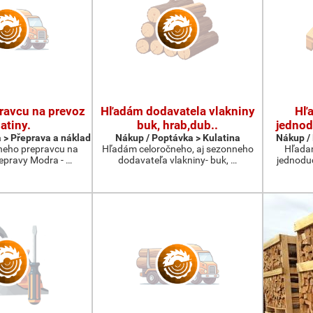
ravcu na prevoz
Hľadám dodavatela vlakniny
Hľ
atiny.
buk, hrab,dub..
jednod
 > Přeprava a náklad
Nákup / Poptávka > Kulatina
Nákup / 
neho prepravcu na
Hľadám celoročneho, aj sezonneho
Hľada
repravy Modra - …
dodavateľa vlakniny- buk, …
jednodu