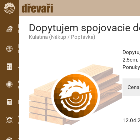
Dopytujem spojovacie do
Inzerce
Řádková inzerce
Kulatina
(Nákup / Poptávka)
Inzerce
Dopytuj
Mezinárodní inzerce
2,5cm, 
Aktuality / Články
Ponuky
OPTI-TIMB
Cena 
Pořezová schémata
Dřevařské kalkulačky
WoodProfi
12.04.
Objem dřeva s AI
Záznamník