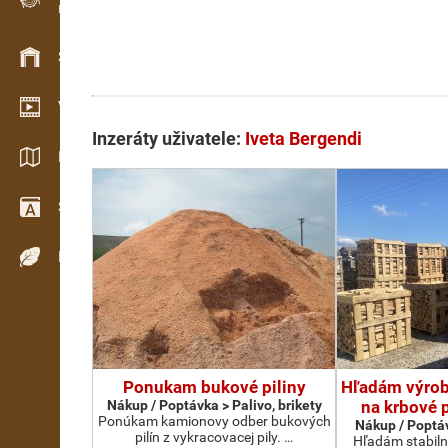
Evidence dřeva v terénu
Skladové hospodářství
Video showroom
Inzeráty uživatele:
Iveta Bergendi
Katalogy / Brožury
Slovník
Dřeviny
Ponukam bukové piliny
Hľadám výrobc
Nákup / Poptávka > Palivo, brikety
na krbové 
Ponúkam kamionovy odber bukových
Nákup / Poptáv
pilín z vykracovacej pily. …
Hľadám stabiln