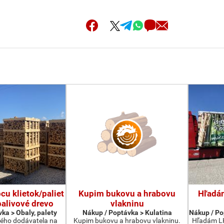
u klietok/paliet
Kupim bukovu a hrabovu
Hľadá
palivové drevo
vlakninu
ka > Obaly, palety
Nákup / Poptávka > Kulatina
Nákup / Po
ého dodávatela na
Kupim bukovu a hrabovu vlakninu.
Hľadám LK