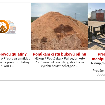
ravcu gulatiny.
Ponúkam čistu bukovú pilinu
Pre
 > Přeprava a náklad
Nákup / Poptávka > Palivo, brikety
manipu
 na prevoz guľatiny.
Ponúkam bukové piliny, vhodne na
Nákup / 
 rukou + …
výrobu brikiet,peliet,pod …
Predám t
Bobca