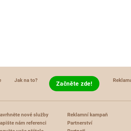
e
Jak na to?
Reklam
Začněte zde!
avrhněte nové služby
Reklamní kampaň
apište nám referenci
Partnerství