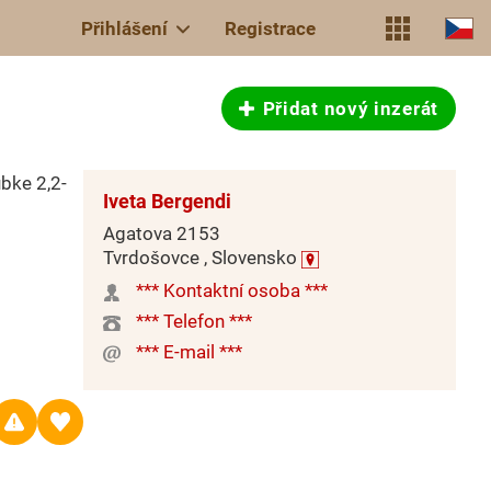
Přihlášení
Registrace
Přidat nový inzerát
bke 2,2-
Iveta Bergendi
Agatova 2153
Tvrdošovce , Slovensko
*** Kontaktní osoba ***
*** Telefon ***
*** E-mail ***