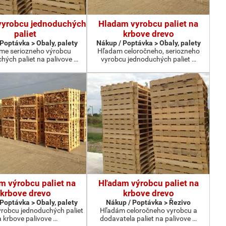
vyrobcu jednoduchých
Hladam vyrobcu paliet na
paliet
krbove drevo
Poptávka > Obaly, palety
Nákup / Poptávka > Obaly, palety
me seriozneho výrobcu
Hľadam celoročneho, seriozneho
hých paliet na palivove …
vyrobcu jednoduchých paliet …
m výrobcu paliet na
Hľadam výrobcu paliet na
krbove drevo
krbove drevo
Poptávka > Obaly, palety
Nákup / Poptávka > Řezivo
robcu jednoduchých paliet
Hľadám celoročneho vyrobcu a
 krbove palivove …
dodavatela paliet na palivove …