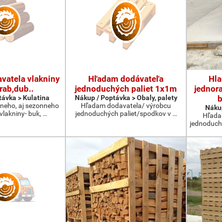
vatela vlakniny
Hľadam dodávateľa
Hla
rab,dub..
jednoduchých paliet 1x1m
jednora
távka > Kulatina
Nákup / Poptávka > Obaly, palety
b
neho, aj sezonneho
Hľadam dodavatela/ výrobcu
Nákup
vlakniny- buk, …
jednoduchých paliet/spodkov v …
Hľada
jednoduch