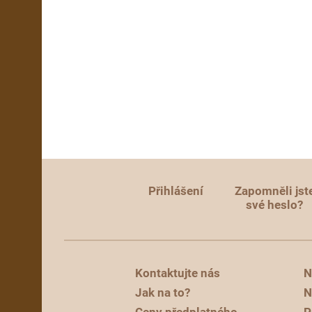
Přihlášení
Zapomněli jst
své heslo?
Kontaktujte nás
N
Jak na to?
N