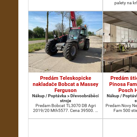
palety na k
Predám Teleskopicke
Predám šti
nakladače Bobcat a Massey
Pinosa Fam
Ferguson
Posch H
Nákup / Poptávka > Dřevoobráběcí
Nákup / Poptáv
stroje
s
Predam Bobcat TL3070 DB Agri
Predam Novy Nep
2019/20 Mth5577. Cena 39500. …
Fam 500 sti