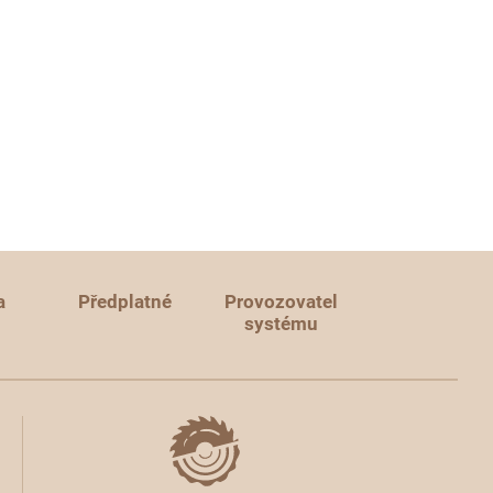
a
Předplatné
Provozovatel
systému