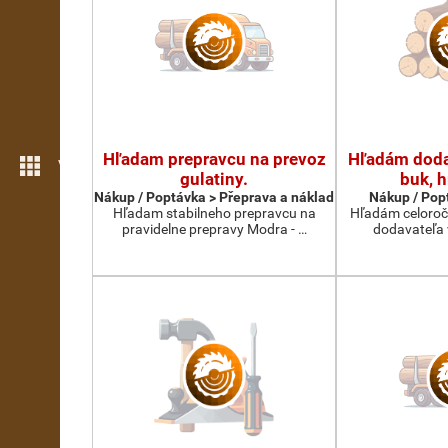
Hľadam prepravcu na prevoz
Hľadám doda
Více možností
gulatiny.
buk, h
Nákup / Poptávka > Přeprava a náklad
Nákup / Pop
Hľadam stabilneho prepravcu na
Hľadám celoroč
pravidelne prepravy Modra - …
dodavateľa 