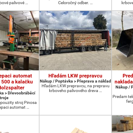
rbové palivové …
Celoročný odber. …
krbov
epaci automat
Hľadám LKW prepravcu
Pred
 500 a kalačku
Nákup / Poptávka > Přeprava a náklad
naklada
Hľadám LKW prepravcu, na prepravu
olzspalter
Nákup / 
krboveho palivového dreva …
ka > Dřevoobráběcí
Predam tel
troje
fer
ouzity stroj Pinosa
epaci automat …