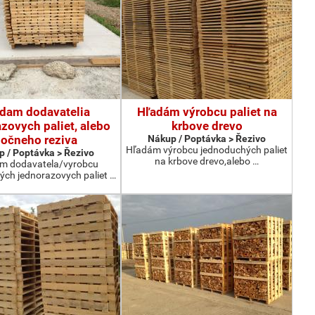
dam dodavatelia
Hľadám výrobcu paliet na
zovych paliet, alebo
krbove drevo
očneho reziva
Nákup / Poptávka > Řezivo
Hľadám výrobcu jednoduchých paliet
 / Poptávka > Řezivo
na krbove drevo,alebo …
m dodavatela/vyrobcu
ých jednorazovych paliet …