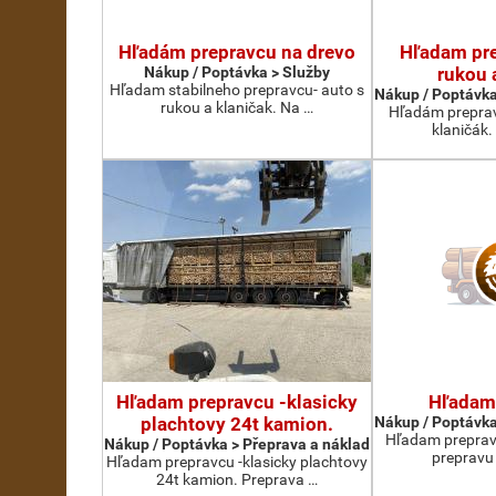
Hľadám prepravcu na drevo
Hľadam pre
Nákup / Poptávka > Služby
rukou 
Hľadam stabilneho prepravcu- auto s
Nákup / Poptávka
rukou a klaničak. Na …
Hľadám preprav
klaničák.
Hľadam prepravcu -klasicky
Hľadam
plachtovy 24t kamion.
Nákup / Poptávka
Hľadam prepravc
Nákup / Poptávka > Přeprava a náklad
prepravu
Hľadam prepravcu -klasicky plachtovy
24t kamion. Preprava …