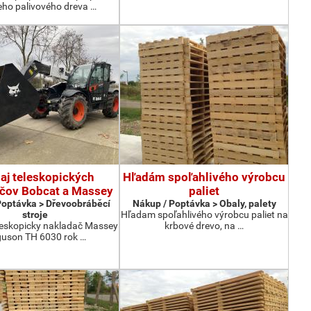
eho palivového dreva …
aj teleskopických
Hľadám spoľahlivého výrobcu
čov Bobcat a Massey
paliet
Poptávka > Dřevoobráběcí
Nákup / Poptávka > Obaly, palety
stroje
Hľadam spoľahlivého výrobcu paliet na
eskopicky nakladač Massey
krbové drevo, na …
guson TH 6030 rok …