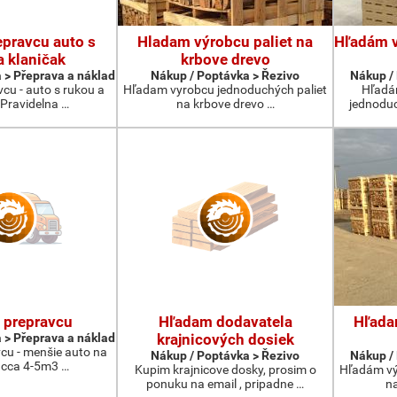
pravcu auto s
Hladam výrobcu paliet na
Hľadám 
a klaničak
krbove drevo
 > Přeprava a náklad
Nákup / Poptávka > Řezivo
Nákup / 
cu - auto s rukou a
Hľadam vyrobcu jednoduchých paliet
Hľadá
 Pravidelna …
na krbove drevo …
jednoduc
 prepravcu
Hľadam dodavatela
Hľada
 > Přeprava a náklad
krajnicových dosiek
u - menšie auto na
Nákup / Poptávka > Řezivo
Nákup / 
 cca 4-5m3 …
Kupim krajnicove dosky, prosim o
Hľadám vý
ponuku na email , pripadne …
na