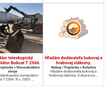
dám teleskopický
Hľadám dodávateľa bukovej a
látor Bobcat T 2566
hrabovej vlákniny.
Poptávka > Dřevoobráběcí
Nákup / Poptávka > Kulatina
stroje
Hľadám dodávateľa bukovej a
eleskopický manipulátor
hrabovej vlakniny. S dopravou …
t T 2566. R.v. 2005. …