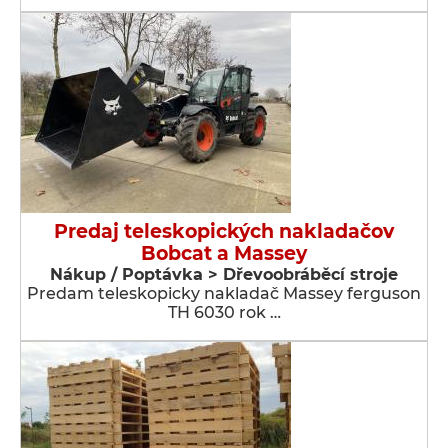
Predaj teleskopických nakladačov
Bobcat a Massey
Nákup / Poptávka > Dřevoobráběcí stroje
Predam teleskopicky nakladač Massey ferguson
TH 6030 rok …