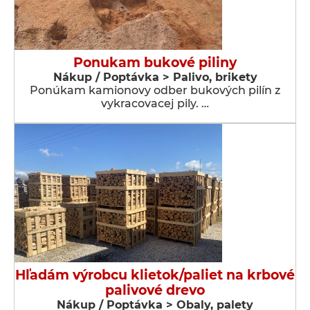
Ponukam bukové piliny
Nákup / Poptávka > Palivo, brikety
Ponúkam kamionovy odber bukových pilín z
vykracovacej pily. …
Hľadám výrobcu klietok/paliet na krbové
palivové drevo
Nákup / Poptávka > Obaly, palety