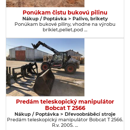
Ponúkam čistu bukovú pilinu
Nákup / Poptávka > Palivo, brikety
Ponúkam bukové piliny, vhodne na výrobu
brikiet,peliet,pod …
Predám teleskopický manipulátor
Bobcat T 2566
Nákup / Poptávka > Dřevoobráběcí stroje
Predám teleskopický manipulátor Bobcat T 2566.
R.v. 2005. …