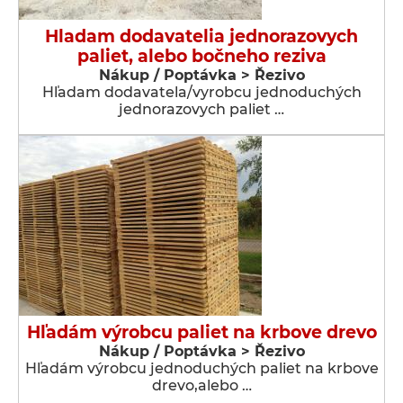
Hladam dodavatelia jednorazovych
paliet, alebo bočneho reziva
Nákup / Poptávka > Řezivo
Hľadam dodavatela/vyrobcu jednoduchých
jednorazovych paliet …
Hľadám výrobcu paliet na krbove drevo
Nákup / Poptávka > Řezivo
Hľadám výrobcu jednoduchých paliet na krbove
drevo,alebo …