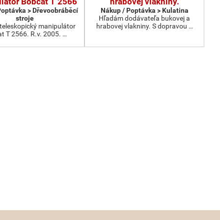
látor Bobcat T 2566
hrabovej vlákniny.
Poptávka > Dřevoobráběcí
Nákup / Poptávka > Kulatina
stroje
Hľadám dodávateľa bukovej a
eleskopický manipulátor
hrabovej vlakniny. S dopravou …
t T 2566. R.v. 2005. …