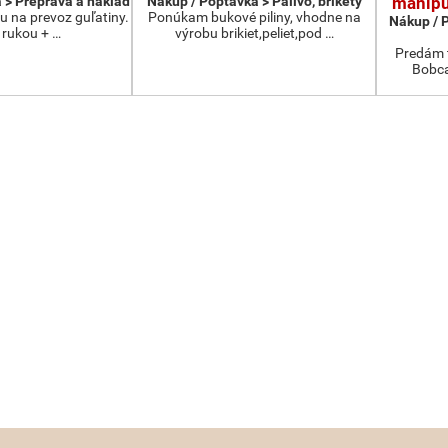
 > Přeprava a náklad
Nákup / Poptávka > Palivo, brikety
manipu
 na prevoz guľatiny.
Ponúkam bukové piliny, vhodne na
Nákup / 
 rukou + …
výrobu brikiet,peliet,pod …
Predám t
Bobca