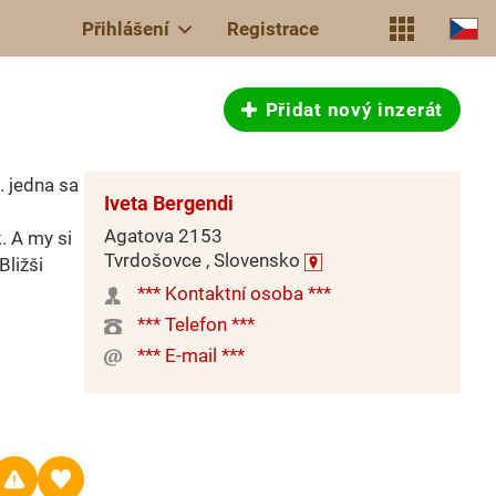
Přihlášení
Registrace
Přidat nový inzerát
. jedna sa
Iveta Bergendi
Agatova 2153
. A my si
Tvrdošovce , Slovensko
Bližši
*** Kontaktní osoba ***
*** Telefon ***
*** E-mail ***