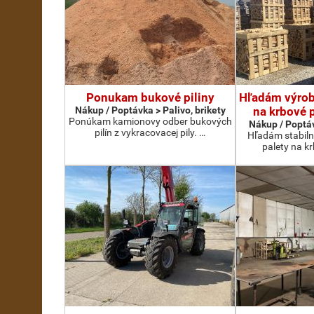
Ponukam bukové piliny
Hľadám výrobc
Nákup / Poptávka > Palivo, brikety
na krbové 
Ponúkam kamionovy odber bukových
Nákup / Poptáv
pilín z vykracovacej pily. …
Hľadám stabiln
palety na k