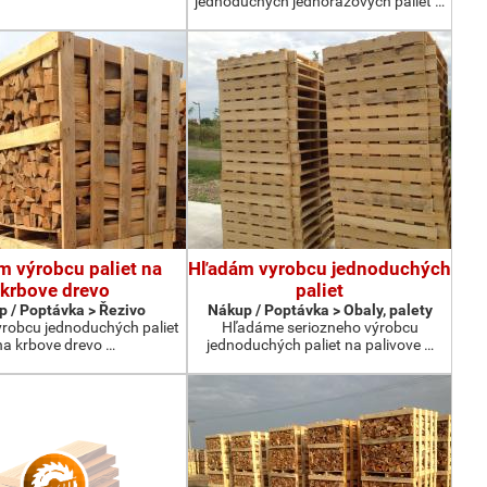
jednoduchých jednorazovych paliet …
m výrobcu paliet na
Hľadám vyrobcu jednoduchých
krbove drevo
paliet
 / Poptávka > Řezivo
Nákup / Poptávka > Obaly, palety
robcu jednoduchých paliet
Hľadáme seriozneho výrobcu
na krbove drevo …
jednoduchých paliet na palivove …