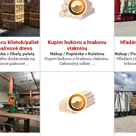
u klietok/paliet
Kupim bukovu a hrabovu
Hľadá
palivové drevo
vlakninu
ka > Obaly, palety
Nákup / Poptávka > Kulatina
Nákup / Po
ého dodávatela na
Kupim bukovu a hrabovu vlakninu.
Hľadám LK
rbové palivové …
Celoročný odber. …
krbov