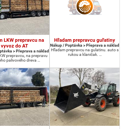
m LKW prepravcu na
Hľadam prepravcu guľatiny
vyvoz do AT
Nákup / Poptávka > Přeprava a náklad
Hľadam prepravcu na gulatinu. auto s
ptávka > Přeprava a náklad
rukou a klaničak. …
W prepravcu, na prepravu
eho palivového dreva …