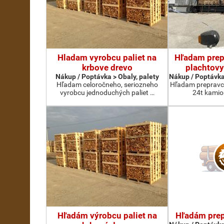
Hladam vyrobcu paliet na
Hľadam prep
krbove drevo
plachtovy
Nákup / Poptávka > Obaly, palety
Nákup / Poptávka
Hľadam celoročneho, seriozneho
Hľadam prepravcu
vyrobcu jednoduchých paliet …
24t kamio
Hľadám výrobcu paliet na
Hľadám prep