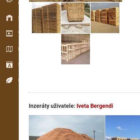
Evidence dřeva v terénu
Skladové hospodářství
Video showroom
Katalogy / Brožury
Slovník
Dřeviny
Inzeráty uživatele:
Iveta Bergendi