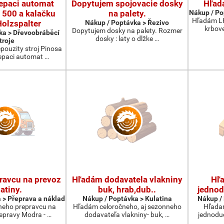
epaci automat
Dopytujem spojovacie dosky
Hľad
 500 a kalačku
na palety.
Nákup / Po
Hľadám LK
olzspalter
Nákup / Poptávka > Řezivo
krbov
Dopytujem dosky na palety. Rozmer
ka > Dřevoobráběcí
dosky : laty o dlžke …
troje
ouzity stroj Pinosa
epaci automat …
ravcu na prevoz
Hľadám dodavatela vlakniny
Hľ
atiny.
buk, hrab,dub..
jednod
 > Přeprava a náklad
Nákup / Poptávka > Kulatina
Nákup / 
neho prepravcu na
Hľadám celoročneho, aj sezonneho
Hľada
repravy Modra - …
dodavateľa vlakniny- buk, …
jednodu