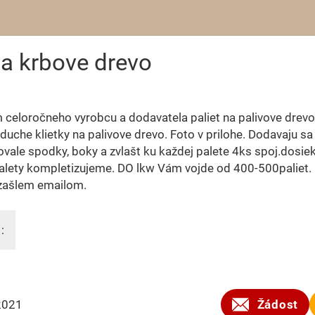
a krbove drevo
celoročneho vyrobcu a dodavatela paliet na palivove drevo
duche klietky na palivove drevo. Foto v prilohe. Dodavaju sa
vale spodky, boky a zvlašt ku každej palete 4ks spoj.dosiek
alety kompletizujeme. DO lkw Vám vojde od 400-500paliet. 
 zašlem emailom.
:
2021
Žádost