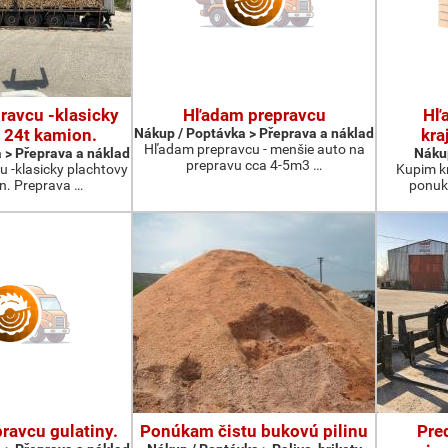
ravcu -klasicky
Hľadam prepravcu
Hľ
 24t kamion.
Nákup / Poptávka > Přeprava a náklad
kra
Hľadam prepravcu - menšie auto na
 > Přeprava a náklad
Nákup
prepravu cca 4-5m3 …
 -klasicky plachtovy
Kupim kr
n. Preprava …
ponuku
ravcu gulatiny.
Ponúkam čistu bukovú pilinu
Pre