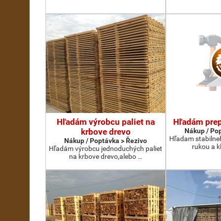
Hľadám výrobcu paliet na
Hľadám prep
krbove drevo
Nákup / Pop
Hľadam stabilne
Nákup / Poptávka > Řezivo
rukou a k
Hľadám výrobcu jednoduchých paliet
na krbove drevo,alebo …