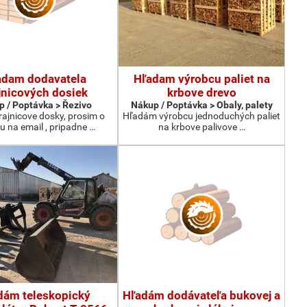
adam dodavatela
Hľadam výrobcu paliet na
jnicových dosiek
krbove drevo
 / Poptávka > Řezivo
Nákup / Poptávka > Obaly, palety
ajnicove dosky, prosim o
Hľadám výrobcu jednoduchých paliet
 na email , pripadne …
na krbove palivove …
dám teleskopický
Hľadám dodávateľa bukovej a