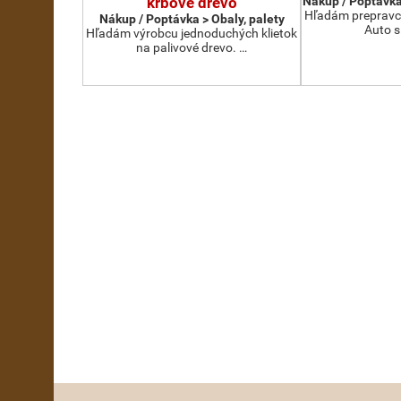
krbové drevo
Nákup / Poptávka
Hľadám prepravcu
Nákup / Poptávka > Obaly, palety
Auto s
Hľadám výrobcu jednoduchých klietok
na palivové drevo. …