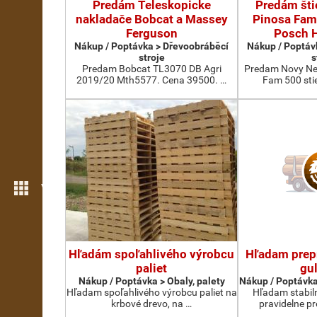
Predám Teleskopicke
Predám šti
nakladače Bobcat a Massey
Pinosa Fam
Ferguson
Posch H
Nákup / Poptávka > Dřevoobráběcí
Nákup / Poptáv
stroje
s
Predam Bobcat TL3070 DB Agri
Predam Novy Nep
2019/20 Mth5577. Cena 39500. …
Fam 500 sti
Více možností
Hľadám spoľahlivého výrobcu
Hľadam prep
paliet
gul
Nákup / Poptávka > Obaly, palety
Nákup / Poptávka
Hľadam spoľahlivého výrobcu paliet na
Hľadam stabil
krbové drevo, na …
pravidelne p