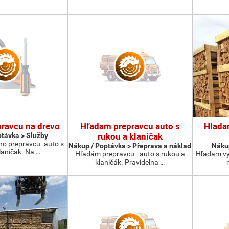
ravcu na drevo
Hľadam prepravcu auto s
Hlada
távka > Služby
rukou a klaničak
ho prepravcu- auto s
Nákup / Poptávka > Přeprava a náklad
Nákup
laničak. Na …
Hľadám prepravcu - auto s rukou a
Hľadam vy
klaničák. Pravidelna …