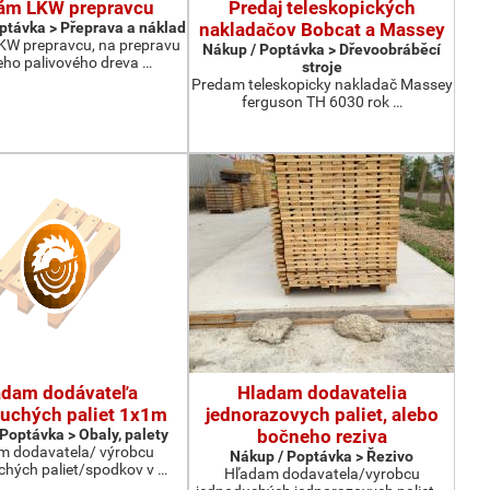
ám LKW prepravcu
Predaj teleskopických
ptávka > Přeprava a náklad
nakladačov Bobcat a Massey
W prepravcu, na prepravu
Nákup / Poptávka > Dřevoobráběcí
eho palivového dreva …
stroje
Predam teleskopicky nakladač Massey
ferguson TH 6030 rok …
adam dodávateľa
Hladam dodavatelia
uchých paliet 1x1m
jednorazovych paliet, alebo
Poptávka > Obaly, palety
bočneho reziva
m dodavatela/ výrobcu
Nákup / Poptávka > Řezivo
chých paliet/spodkov v …
Hľadam dodavatela/vyrobcu