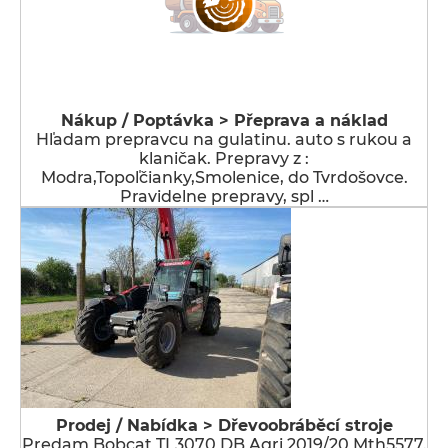
Nákup / Poptávka > Přeprava a náklad
Hľadam prepravcu na gulatinu. auto s rukou a
klaničak. Prepravy z :
Modra,Topoľčianky,Smolenice, do Tvrdošovce.
Pravidelne prepravy, spl …
Prodej / Nabídka > Dřevoobráběcí stroje
Predam Bobcat TL3070 DB Agri 2019/20 Mth5577.