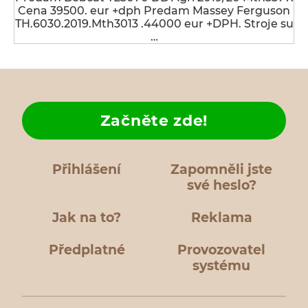
Cena 39500. eur +dph Predam Massey Ferguson
TH.6030.2019.Mth3013 .44000 eur +DPH. Stroje su
…
Začněte zde!
Přihlášení
Zapomněli jste
své heslo?
Jak na to?
Reklama
Předplatné
Provozovatel
systému