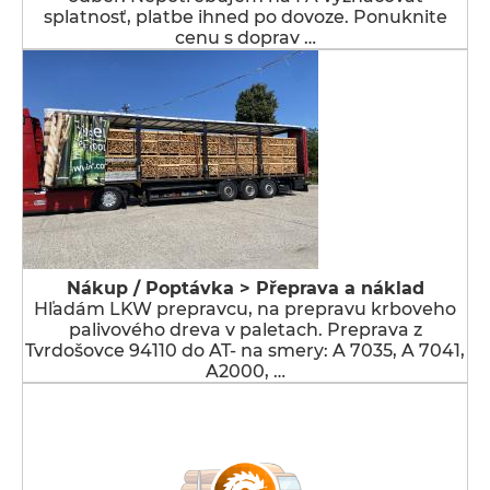
splatnosť, platbe ihned po dovoze. Ponuknite
cenu s doprav …
Nákup / Poptávka > Přeprava a náklad
Hľadám LKW prepravcu, na prepravu krboveho
palivového dreva v paletach. Preprava z
Tvrdošovce 94110 do AT- na smery: A 7035, A 7041,
A2000, …