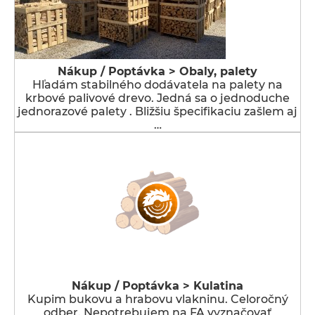
Nákup / Poptávka > Obaly, palety
Hľadám stabilného dodávatela na palety na
krbové palivové drevo. Jedná sa o jednoduche
jednorazové palety . Bližšiu špecifikaciu zašlem aj
…
Nákup / Poptávka > Kulatina
Kupim bukovu a hrabovu vlakninu. Celoročný
odber. Nepotrebujem na FA vyznačovať