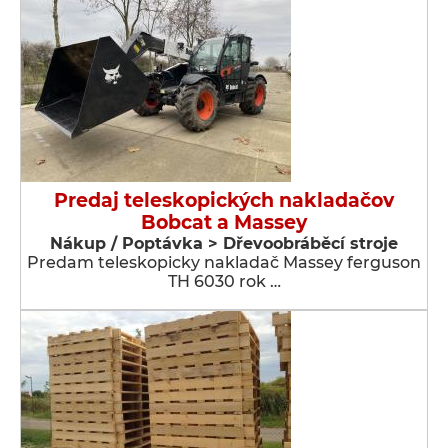
Predaj teleskopických nakladačov
Bobcat a Massey
Nákup / Poptávka > Dřevoobráběcí stroje
Predam teleskopicky nakladač Massey ferguson
TH 6030 rok …