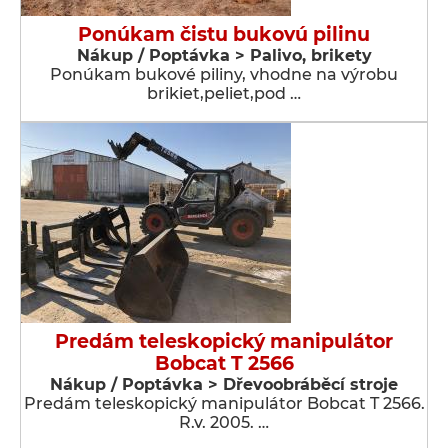
Ponúkam čistu bukovú pilinu
Nákup / Poptávka > Palivo, brikety
Ponúkam bukové piliny, vhodne na výrobu
brikiet,peliet,pod …
Predám teleskopický manipulátor
Bobcat T 2566
Nákup / Poptávka > Dřevoobráběcí stroje
Predám teleskopický manipulátor Bobcat T 2566.
R.v. 2005. …