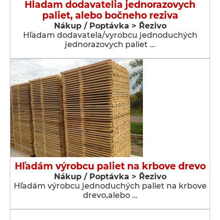
Hladam dodavatelia jednorazovych
paliet, alebo bočneho reziva
Nákup / Poptávka > Řezivo
Hľadam dodavatela/vyrobcu jednoduchých
jednorazovych paliet …
Hľadám výrobcu paliet na krbove drevo
Nákup / Poptávka > Řezivo
Hľadám výrobcu jednoduchých paliet na krbove
drevo,alebo …