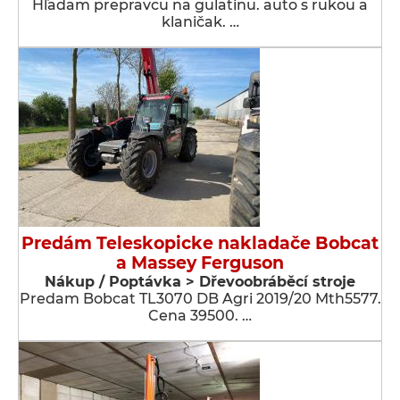
Hľadam prepravcu na gulatinu. auto s rukou a
klaničak. …
Predám Teleskopicke nakladače Bobcat
a Massey Ferguson
Nákup / Poptávka > Dřevoobráběcí stroje
Predam Bobcat TL3070 DB Agri 2019/20 Mth5577.
Cena 39500. …