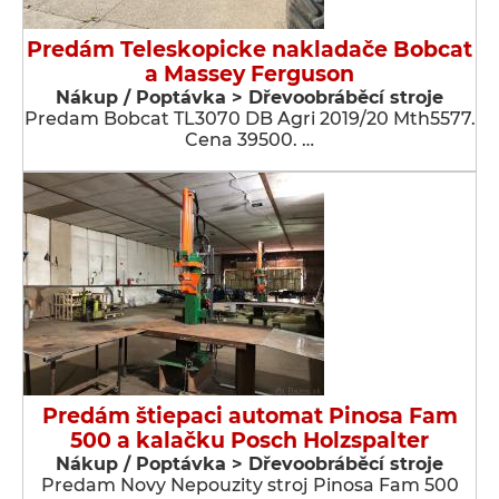
Predám Teleskopicke nakladače Bobcat
a Massey Ferguson
Nákup / Poptávka > Dřevoobráběcí stroje
Predam Bobcat TL3070 DB Agri 2019/20 Mth5577.
Cena 39500. …
Predám štiepaci automat Pinosa Fam
500 a kalačku Posch Holzspalter
Nákup / Poptávka > Dřevoobráběcí stroje
Predam Novy Nepouzity stroj Pinosa Fam 500