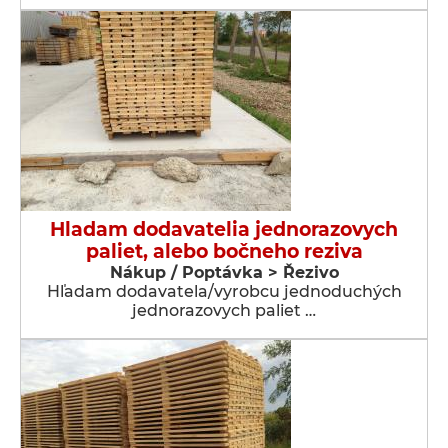
Hladam dodavatelia jednorazovych
paliet, alebo bočneho reziva
Nákup / Poptávka > Řezivo
Hľadam dodavatela/vyrobcu jednoduchých
jednorazovych paliet …