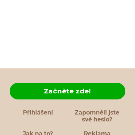
Začněte zde!
Přihlášení
Zapomněli jste
své heslo?
Jak na to?
Reklama