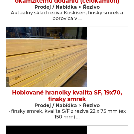
okamžitému dodaniu (celokamion)
Prodej / Nabídka > Řezivo
Aktuálny sklad reziva Koskisen, fínsky smrek a
borovica v …
Hoblované hranolky kvalita SF, 19x70,
fínsky smrek
Prodej / Nabídka > Řezivo
• fínsky smrek, kvalita S/F z reziva 22 x 75 mm (ex
150 mm) …