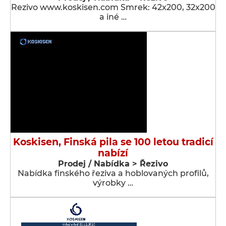
Rezivo www.koskisen.com Smrek: 42x200, 32x200
a iné …
Koskisen, Finská pila se 100 letou tradicí
nabízí
Prodej / Nabídka > Řezivo
Nabídka finského řeziva a hoblovaných profilů,
výrobky …