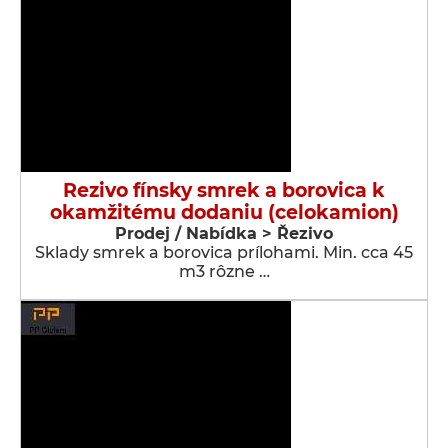
Rezivo fínsky smrek a borovica k
okamžitému dodaniu (celokamion)
Prodej / Nabídka > Řezivo
Sklady smrek a borovica prílohami. Min. cca 45
m3 rôzne …