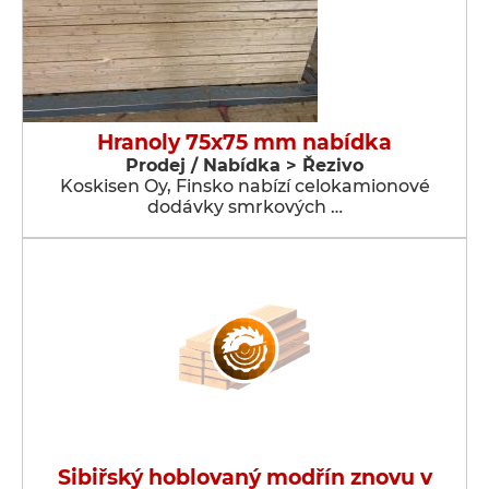
Hranoly 75x75 mm nabídka
Prodej / Nabídka > Řezivo
Koskisen Oy, Finsko nabízí celokamionové
dodávky smrkových …
Sibiřský hoblovaný modřín znovu v