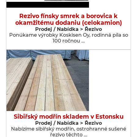
Rezivo fínsky smrek a borovica k
okamžitému dodaniu (celokamion)
Prodej / Nabídka > Řezivo
Ponúkame výrobky Koskisen Oy, rodinná píla so
100 ročnou …
Sibiřský modřín skladem v Estonsku
Prodej / Nabídka > Řezivo
Nabízíme sibiřský modřín, ostrohranné sušené
řezivo těchto …