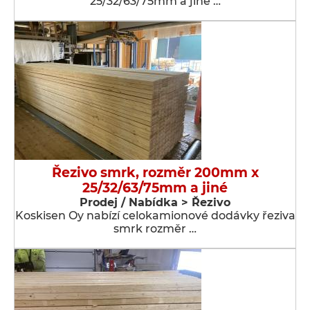
25/32/63/75mm a jiné …
Řezivo smrk, rozměr 200mm x
25/32/63/75mm a jiné
Prodej / Nabídka > Řezivo
Koskisen Oy nabízí celokamionové dodávky řeziva
smrk rozměr …