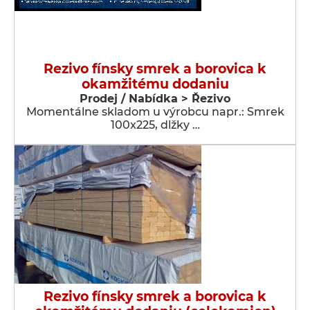
Rezivo fínsky smrek a borovica k
okamžitému dodaniu
Prodej / Nabídka > Řezivo
Momentálne skladom u výrobcu napr.: Smrek
100x225, dlžky …
Rezivo fínsky smrek a borovica k