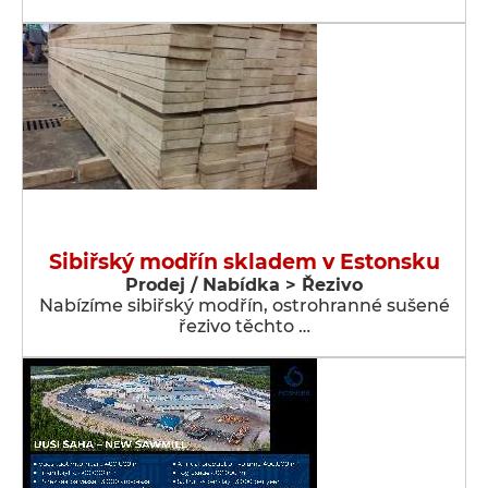
Sibiřský modřín skladem v Estonsku
Prodej / Nabídka > Řezivo
Nabízíme sibiřský modřín, ostrohranné sušené
řezivo těchto …