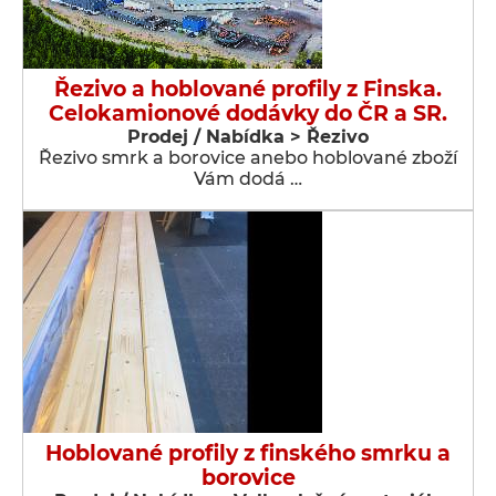
Řezivo a hoblované profily z Finska.
Celokamionové dodávky do ČR a SR.
Prodej / Nabídka > Řezivo
Řezivo smrk a borovice anebo hoblované zboží
Vám dodá …
Hoblované profily z finského smrku a
borovice