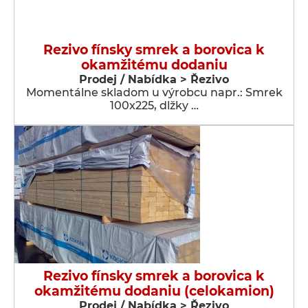
Rezivo fínsky smrek a borovica k
okamžitému dodaniu
Prodej / Nabídka > Řezivo
Momentálne skladom u výrobcu napr.: Smrek
100x225, dlžky …
Rezivo fínsky smrek a borovica k
okamžitému dodaniu (celokamion)
Prodej / Nabídka > Řezivo