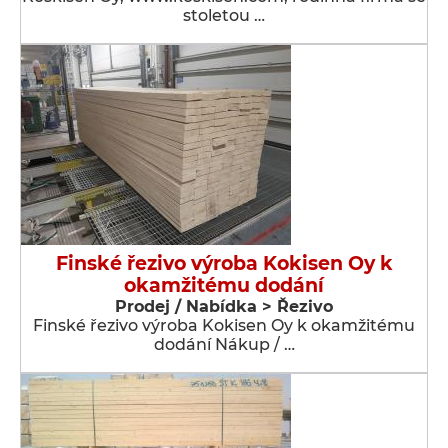
stoletou …
Finské řezivo výroba Kokisen Oy k
okamžitému dodání
Prodej / Nabídka > Řezivo
Finské řezivo výroba Kokisen Oy k okamžitému
dodání Nákup / …