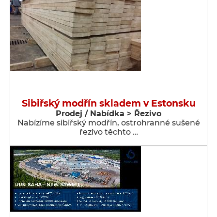
Sibiřský modřín skladem v Estonsku
Prodej / Nabídka > Řezivo
Nabízíme sibiřský modřín, ostrohranné sušené
řezivo těchto …