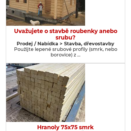
Uvažujete o stavbě roubenky anebo
srubu?
Prodej / Nabídka > Stavba, dřevostavby
Použijte lepené srubové profily (smrk, nebo
borovice) z …
Hranoly 75x75 smrk