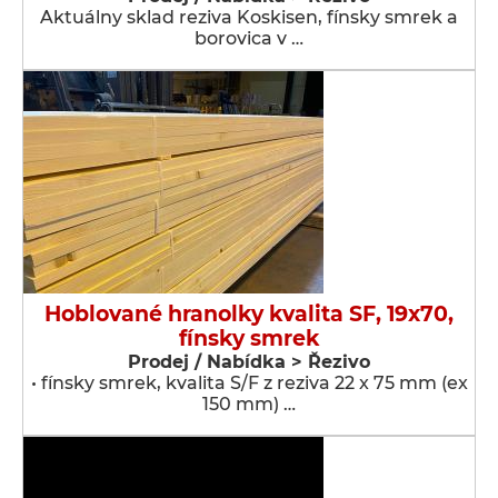
Aktuálny sklad reziva Koskisen, fínsky smrek a
borovica v …
Hoblované hranolky kvalita SF, 19x70,
fínsky smrek
Prodej / Nabídka > Řezivo
• fínsky smrek, kvalita S/F z reziva 22 x 75 mm (ex
150 mm) …