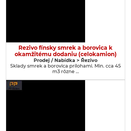
Rezivo fínsky smrek a borovica k
okamžitému dodaniu (celokamion)
Prodej / Nabídka > Řezivo
Sklady smrek a borovica prílohami. Min. cca 45
m3 rôzne …