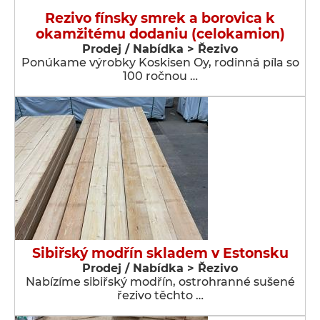
Rezivo fínsky smrek a borovica k
okamžitému dodaniu (celokamion)
Prodej / Nabídka > Řezivo
Ponúkame výrobky Koskisen Oy, rodinná píla so
100 ročnou …
Sibiřský modřín skladem v Estonsku
Prodej / Nabídka > Řezivo
Nabízíme sibiřský modřín, ostrohranné sušené
řezivo těchto …