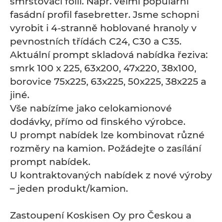
smršťovací fólií. Např. velmi populární
fasádní profil fasebretter. Jsme schopni
vyrobit i 4-stranně hoblované hranoly v
pevnostních třídách C24, C30 a C35.
Aktuální prompt skladová nabídka řeziva:
smrk 100 x 225, 63x200, 47x220, 38x100,
borovice 75x225, 63x225, 50x225, 38x225 a
jiné.
Vše nabízíme jako celokamionové
dodávky, přímo od finského výrobce.
U prompt nabídek lze kombinovat různé
rozměry na kamion. Požádejte o zasílání
prompt nabídek.
U kontraktovaných nabídek z nové výroby
– jeden produkt/kamion.
Zastoupení Koskisen Oy pro Českou a