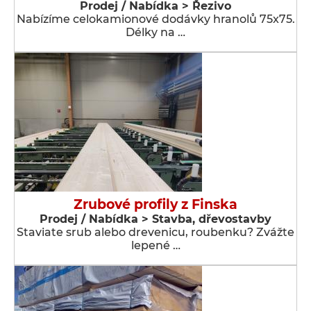
Prodej / Nabídka > Řezivo
Nabízíme celokamionové dodávky hranolů 75x75.
Délky na …
Zrubové profily z Finska
Prodej / Nabídka > Stavba, dřevostavby
Staviate srub alebo drevenicu, roubenku? Zvážte
lepené …