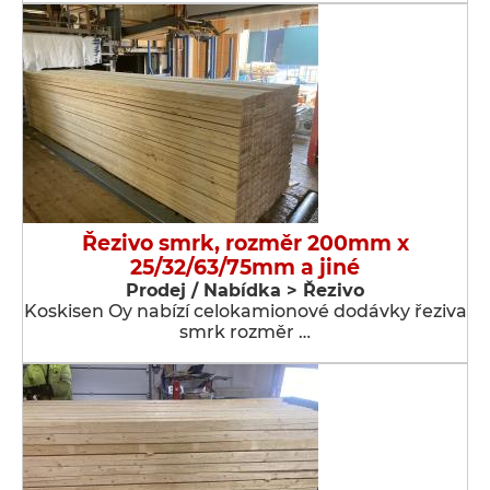
Řezivo smrk, rozměr 200mm x
25/32/63/75mm a jiné
Prodej / Nabídka > Řezivo
Koskisen Oy nabízí celokamionové dodávky řeziva
smrk rozměr …