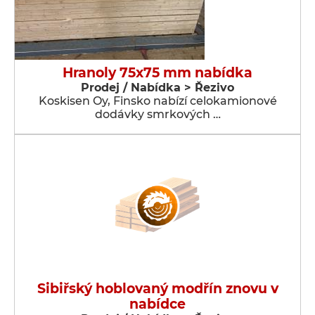
Hranoly 75x75 mm nabídka
Prodej / Nabídka > Řezivo
Koskisen Oy, Finsko nabízí celokamionové
dodávky smrkových …
Sibiřský hoblovaný modřín znovu v
nabídce