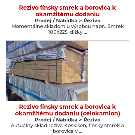
Rezivo fínsky smrek a borovica k
okamžitému dodaniu
Prodej / Nabídka > Řezivo
Momentálne skladom u výrobcu napr.: Smrek
100x225, dlžky …
Rezivo fínsky smrek a borovica k
okamžitému dodaniu (celokamion)
Prodej / Nabídka > Řezivo
Aktuálny sklad reziva Koskisen, fínsky smrek a
borovica v …