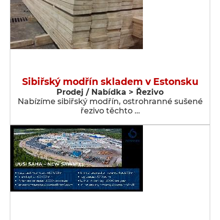
Sibiřský modřín skladem v Estonsku
Prodej / Nabídka > Řezivo
Nabízíme sibiřský modřín, ostrohranné sušené
řezivo těchto …