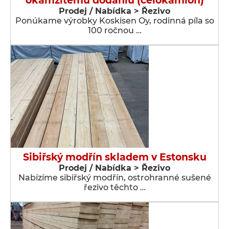
okamžitému dodaniu (celokamion)
Prodej / Nabídka > Řezivo
Ponúkame výrobky Koskisen Oy, rodinná píla so
100 ročnou …
Sibiřský modřín skladem v Estonsku
Prodej / Nabídka > Řezivo
Nabízíme sibiřský modřín, ostrohranné sušené
řezivo těchto …