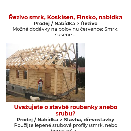
Řezivo smrk, Koskisen, Finsko, nabídka
Prodej / Nabídka > Řezivo
Možné dodávky na polovinu července: Smrk,
sušené …
Uvažujete o stavbě roubenky anebo
srubu?
Prodej / Nabídka > Stavba, dřevostavby
Použijte lepené srubové profily (smrk, nebo
borovice) z …