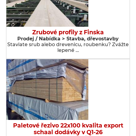
Zrubové profily z Finska
Prodej / Nabídka > Stavba, dřevostavby
Staviate srub alebo drevenicu, roubenku? Zvážte
lepené …
Paletové řezivo 22x100 kvalita export
schaal dodávky v Q1-26