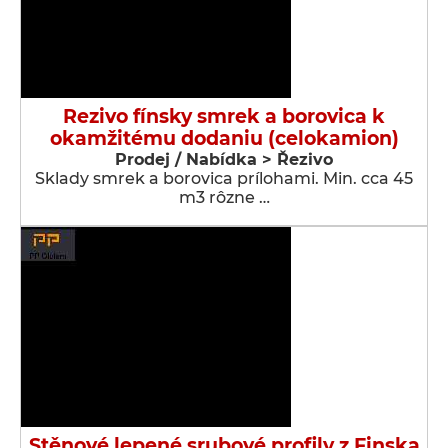
Rezivo fínsky smrek a borovica k
okamžitému dodaniu (celokamion)
Prodej / Nabídka > Řezivo
Sklady smrek a borovica prílohami. Min. cca 45
m3 rôzne …
Stěnové lepené srubové profily z Finska