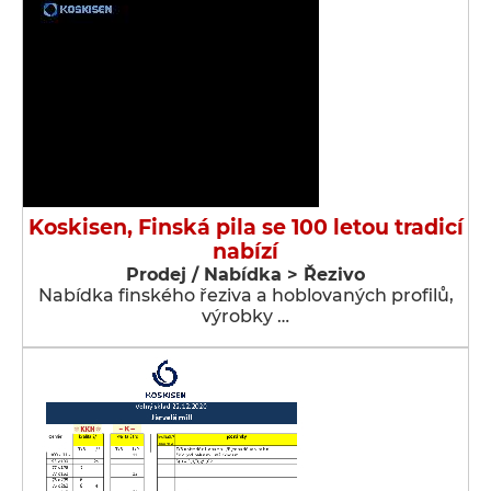
Koskisen, Finská pila se 100 letou tradicí
nabízí
Prodej / Nabídka > Řezivo
Nabídka finského řeziva a hoblovaných profilů,
výrobky …