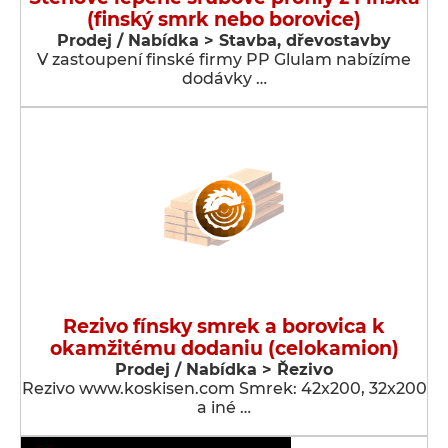
(finský smrk nebo borovice)
Prodej / Nabídka > Stavba, dřevostavby
V zastoupení finské firmy PP Glulam nabízíme
dodávky …
Rezivo fínsky smrek a borovica k
okamžitému dodaniu (celokamion)
Prodej / Nabídka > Řezivo
Rezivo www.koskisen.com Smrek: 42x200, 32x200
a iné …