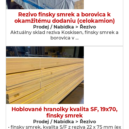
Rezivo fínsky smrek a borovica k
okamžitému dodaniu (celokamion)
Prodej / Nabídka > Řezivo
Aktuálny sklad reziva Koskisen, fínsky smrek a
borovica v …
Hoblované hranolky kvalita SF, 19x70,
fínsky smrek
Prodej / Nabídka > Řezivo
• fínsky smrek, kvalita S/F z reziva 22 x 75 mm (ex