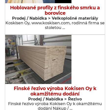
Hoblované profily z finského smrku a
borovice
Prodej / Nabídka > Velkoplošné materiály
Koskisen Oy, www.koskisen.com, rodinná firma se
stoletou …
Finské řezivo výroba Kokisen Oy k
okamžitému dodání
Prodej / Nabídka > Řezivo
Finské řezivo výroba Kokisen Oy k okamžitému
dodání Nákup / …