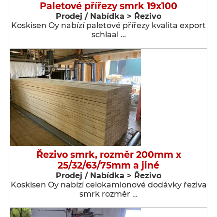
Paletové přířezy smrk 19x100
Prodej / Nabídka > Řezivo
Koskisen Oy nabízí paletové přířezy kvalita export
schlaal …
Řezivo smrk, rozměr 200mm x
25/32/63/75mm a jiné
Prodej / Nabídka > Řezivo
Koskisen Oy nabízí celokamionové dodávky řeziva
smrk rozměr …