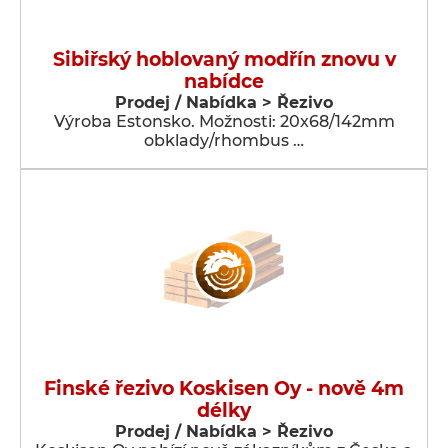
Sibiřský hoblovaný modřín znovu v
nabídce
Prodej / Nabídka > Řezivo
Výroba Estonsko. Možnosti: 20x68/142mm
obklady/rhombus …
Finské řezivo Koskisen Oy - nově 4m
délky
Prodej / Nabídka > Řezivo