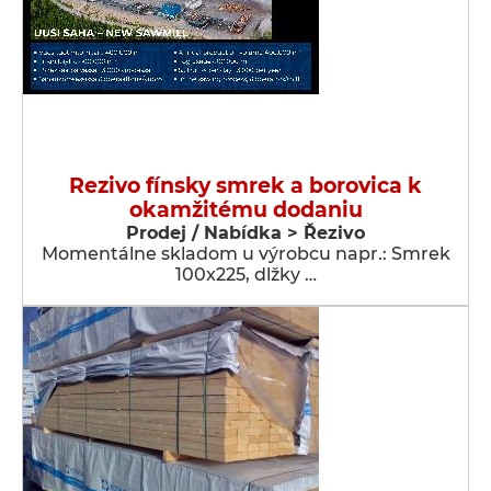
Rezivo fínsky smrek a borovica k
okamžitému dodaniu
Prodej / Nabídka > Řezivo
Momentálne skladom u výrobcu napr.: Smrek
100x225, dlžky …