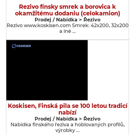
Rezivo fínsky smrek a borovica k
okamžitému dodaniu (celokamion)
Prodej / Nabídka > Řezivo
Rezivo www.koskisen.com Smrek: 42x200, 32x200
a iné …
Koskisen, Finská pila se 100 letou tradicí
nabízí
Prodej / Nabídka > Řezivo
Nabídka finského řeziva a hoblovaných profilů,
výrobky …