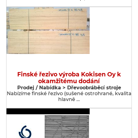
Finské řezivo výroba Kokisen Oy k
okamžitému dodání
Prodej / Nabídka > Dřevoobráběcí stroje
Nabízíme finské řezivo (sušené ostrohrané, kvalita
hlavně …