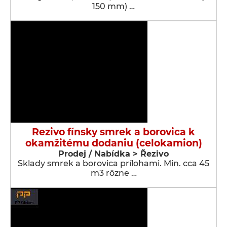
150 mm) …
Rezivo fínsky smrek a borovica k
okamžitému dodaniu (celokamion)
Prodej / Nabídka > Řezivo
Sklady smrek a borovica prílohami. Min. cca 45
m3 rôzne …