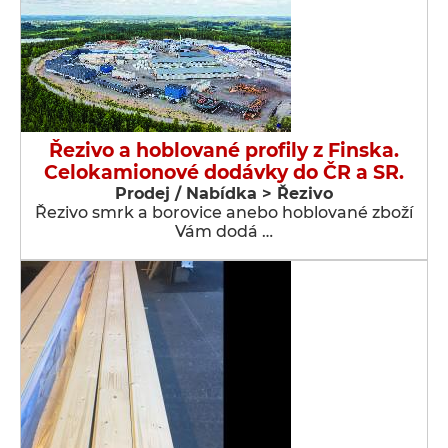
Řezivo a hoblované profily z Finska.
Celokamionové dodávky do ČR a SR.
Prodej / Nabídka > Řezivo
Řezivo smrk a borovice anebo hoblované zboží
Vám dodá …