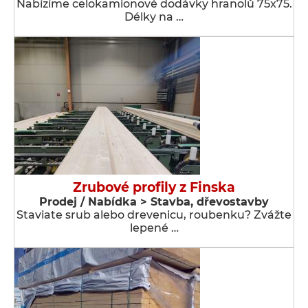
Nabízíme celokamionové dodávky hranolů 75x75.
Délky na …
Zrubové profily z Finska
Prodej / Nabídka > Stavba, dřevostavby
Staviate srub alebo drevenicu, roubenku? Zvážte
lepené …