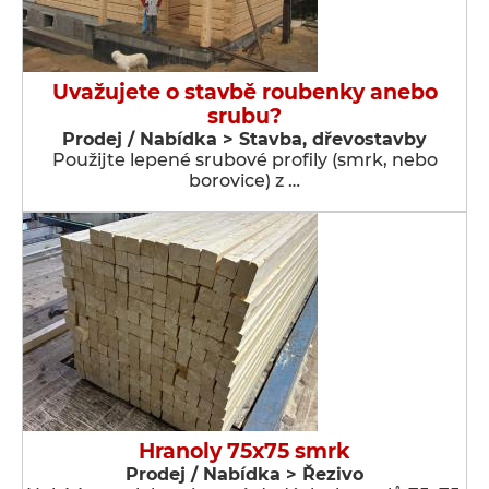
Uvažujete o stavbě roubenky anebo
srubu?
Prodej / Nabídka > Stavba, dřevostavby
Použijte lepené srubové profily (smrk, nebo
borovice) z …
Hranoly 75x75 smrk
Prodej / Nabídka > Řezivo