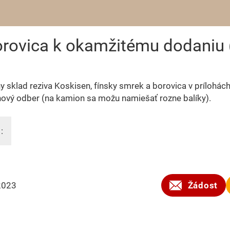
borovica k okamžitému dodaniu
y sklad reziva Koskisen, fínsky smrek a borovica v prílohách
ový odber (na kamion sa možu namiešať rozne balíky).
:
2023
Žádost