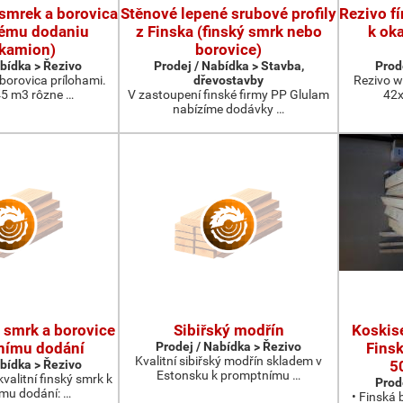
 smrek a borovica
Stěnové lepené srubové profily
Rezivo f
tému dodaniu
z Finska (finský smrk nebo
k ok
okamion)
borovice)
abídka > Řezivo
Prodej / Nabídka > Stavba,
Prod
borovica prílohami.
dřevostavby
Rezivo 
45 m3 rôzne …
V zastoupení finské firmy PP Glulam
42x
nabízíme dodávky …
 smrk a borovice
Sibiřský modřín
Koskise
nímu dodání
Prodej / Nabídka > Řezivo
Fins
Kvalitní sibiřský modřín skladem v
abídka > Řezivo
5
Estonsku k promptnímu …
valitní finský smrk k
Prod
mu dodání: …
• Finská