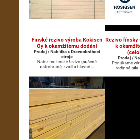
Finské řezivo výroba Kokisen
Rezivo fínsky
Oy k okamžitému dodání
k okamži
Prodej / Nabídka > Dřevoobráběcí
(cel
stroje
Prodej / N
Nabízíme finské řezivo (sušené
Ponúkame výro
ostrohrané, kvalita hlavně …
rodinná píla