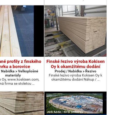
né profily z finského
Finské řezivo výroba Kokisen
rku a borovice
Oy k okamžitému dodání
/ Nabídka > Velkoplošné
Prodej / Nabídka > Řezivo
materiály
Finské řezivo výroba Kokisen Oy k
n Oy, www.koskisen.com,
okamžitému dodání Nákup / …
ná firma se stoletou …