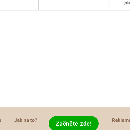
(sk
e
Jak na to?
Reklam
Začněte zde!