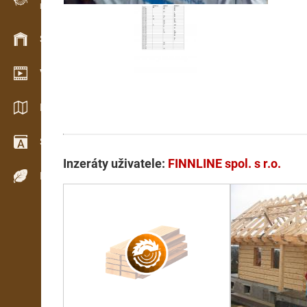
Evidence dřeva v terénu
Skladové hospodářství
Video showroom
Katalogy / Brožury
Slovník
Inzeráty uživatele:
FINNLINE spol. s r.o.
Dřeviny