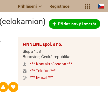
Přihlášení
Registrace
 (celokamion)
Přidat nový inzerát
.
FINNLINE spol. s r.o.
Slepá 158
Bubovice, Česká republika
*** Kontaktní osoba ***
*** Telefon ***
*** E-mail ***