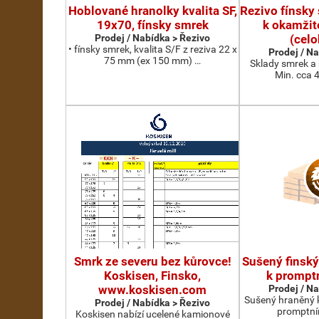
Hoblované hranolky kvalita SF,
Rezivo fínsky
19x70, fínsky smrek
k okamži
Prodej / Nabídka > Řezivo
(cel
• fínsky smrek, kvalita S/F z reziva 22 x
Prodej / N
75 mm (ex 150 mm) …
Sklady smrek a 
Min. cca 
Smrk ze severu bez kůrovce!
Sušený finský
Koskisen, Finsko,
k prompt
www.koskisen.com
Prodej / N
Sušený hraněný k
Prodej / Nabídka > Řezivo
promptní
Koskisen nabízí ucelené kamionové