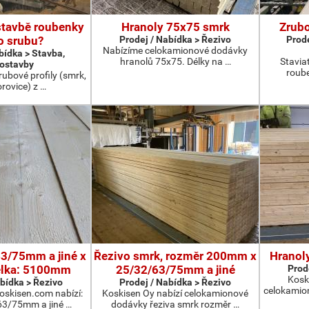
stavbě roubenky
Hranoly 75x75 smrk
Zrubo
o srubu?
Prodej / Nabídka > Řezivo
Prode
Nabízíme celokamionové dodávky
bídka > Stavba,
hranolů 75x75. Délky na …
Stavia
ostavby
roub
rubové profily (smrk,
rovice) z …
3/75mm a jiné x
Řezivo smrk, rozměr 200mm x
Hranol
lka: 5100mm
25/32/63/75mm a jiné
Prod
Kosk
abídka > Řezivo
Prodej / Nabídka > Řezivo
celokamio
oskisen.com nabízí:
Koskisen Oy nabízí celokamionové
3/75mm a jiné …
dodávky řeziva smrk rozměr …