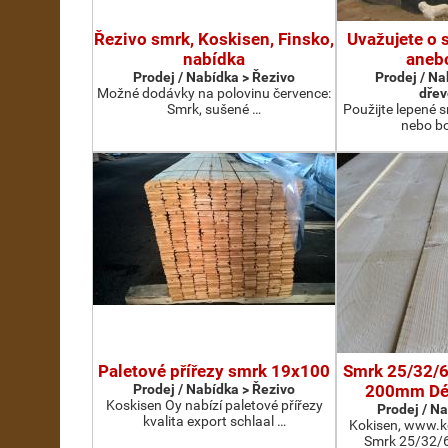
Řezivo smrk, Koskisen, Finsko,
Uvažujete o 
nabídka
aneb
Prodej / Nabídka > Řezivo
Prodej / Na
Možné dodávky na polovinu července:
dřev
Smrk, sušené …
Použijte lepené s
nebo bo
Paletové přířezy smrk 19x100
Smrk 25/32/6
Prodej / Nabídka > Řezivo
200mm Dé
Koskisen Oy nabízí paletové přířezy
Prodej / N
kvalita export schlaal …
Kokisen, www.k
Smrk 25/32/6