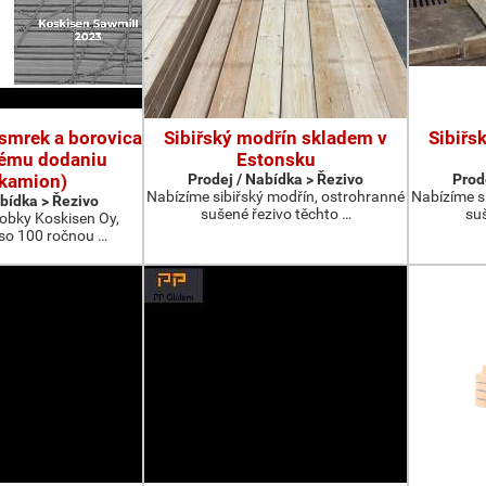
 smrek a borovica
Sibiřský modřín skladem v
Sibiřs
tému dodaniu
Estonsku
okamion)
Prodej / Nabídka > Řezivo
Prod
Nabízíme sibiřský modřín, ostrohranné
Nabízíme s
abídka > Řezivo
sušené řezivo těchto …
suš
bky Koskisen Oy,
 so 100 ročnou …