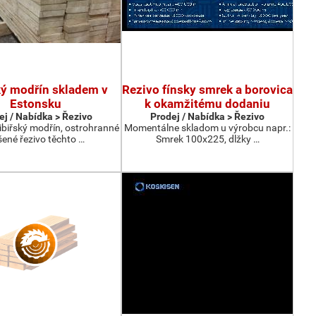
ký modřín skladem v
Rezivo fínsky smrek a borovica
Estonsku
k okamžitému dodaniu
ej / Nabídka > Řezivo
Prodej / Nabídka > Řezivo
ibiřský modřín, ostrohranné
Momentálne skladom u výrobcu napr.:
ené řezivo těchto …
Smrek 100x225, dlžky …