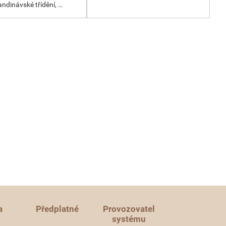
andinávské třídění, …
a
Předplatné
Provozovatel
systému