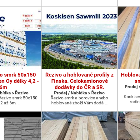
vo smrk 50x150
Řezivo a hoblované profily z
Hoblova
n Oy délky 4,2 -
Finska. Celokamionové
sm
6m
dodávky do ČR a SR.
Prodej 
abídka > Řezivo
Prodej / Nabídka > Řezivo
Koskise
 řezivo smrk 50x150
Řezivo smrk a borovice anebo
rodin
,2 až 6m, …
hoblované zboží Vám dodá …