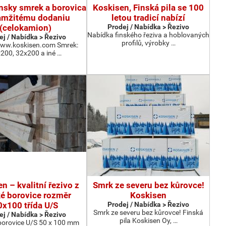
ínsky smrek a borovica
Koskisen, Finská pila se 100
amžitému dodaniu
letou tradicí nabízí
(celokamion)
Prodej / Nabídka > Řezivo
Nabídka finského řeziva a hoblovaných
ej / Nabídka > Řezivo
profilů, výrobky …
www.koskisen.com Smrek:
200, 32x200 a iné …
n – kvalitní řezivo z
Smrk ze severu bez kůrovce!
ké borovice rozměr
Koskisen
0x100 třída U/S
Prodej / Nabídka > Řezivo
Smrk ze severu bez kůrovce! Finská
ej / Nabídka > Řezivo
pila Koskisen Oy, …
 borovice U/S 50 x 100 mm