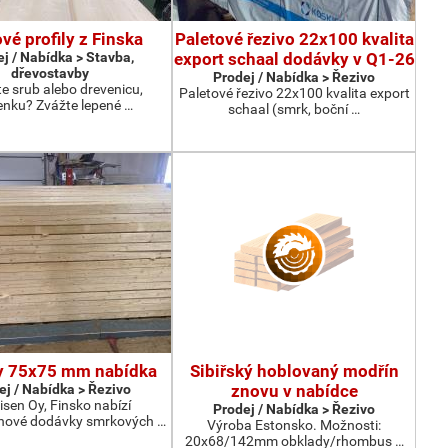
vé profily z Finska
Paletové řezivo 22x100 kvalita
j / Nabídka > Stavba,
export schaal dodávky v Q1-26
dřevostavby
Prodej / Nabídka > Řezivo
te srub alebo drevenicu,
Paletové řezivo 22x100 kvalita export
enku? Zvážte lepené …
schaal (smrk, boční …
y 75x75 mm nabídka
Sibiřský hoblovaný modřín
ej / Nabídka > Řezivo
znovu v nabídce
isen Oy, Finsko nabízí
Prodej / Nabídka > Řezivo
nové dodávky smrkových …
Výroba Estonsko. Možnosti:
20x68/142mm obklady/rhombus …