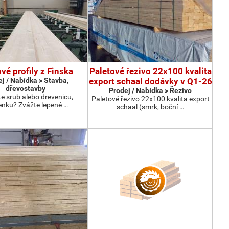
vé profily z Finska
Paletové řezivo 22x100 kvalita
j / Nabídka > Stavba,
export schaal dodávky v Q1-26
dřevostavby
Prodej / Nabídka > Řezivo
te srub alebo drevenicu,
Paletové řezivo 22x100 kvalita export
enku? Zvážte lepené …
schaal (smrk, boční …