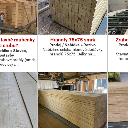
stavbě roubenky
Hranoly 75x75 smrk
Zrubo
o srubu?
Prodej / Nabídka > Řezivo
Prode
Nabízíme celokamionové dodávky
bídka > Stavba,
hranolů 75x75. Délky na …
Stavia
ostavby
roub
rubové profily (smrk,
rovice) z …