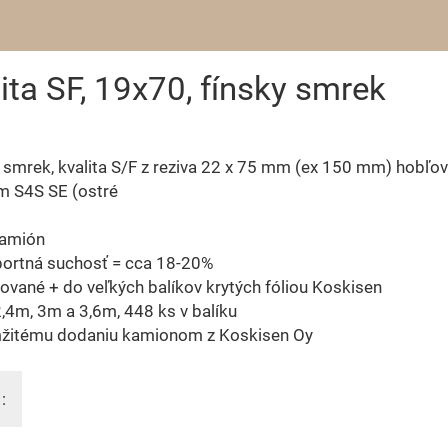
ita SF, 19x70, fínsky smrek
y smrek, kvalita S/F z reziva 22 x 75 mm (ex 150 mm) hobľo
m S4S SE (ostré
kamión
portná suchosť = cca 18-20%
ované + do veľkých balíkov krytých fóliou Koskisen
2,4m, 3m a 3,6m, 448 ks v balíku
žitému dodaniu kamionom z Koskisen Oy
: