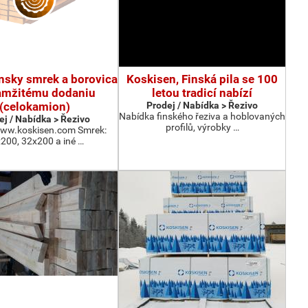
ínsky smrek a borovica
Koskisen, Finská pila se 100
amžitému dodaniu
letou tradicí nabízí
(celokamion)
Prodej / Nabídka > Řezivo
Nabídka finského řeziva a hoblovaných
ej / Nabídka > Řezivo
profilů, výrobky …
www.koskisen.com Smrek:
200, 32x200 a iné …