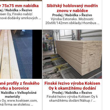
y 75x75 mm nabídka
Sibiřský hoblovaný modřín
ej / Nabídka > Řezivo
znovu v nabídce
isen Oy, Finsko nabízí
Prodej / Nabídka > Řezivo
nové dodávky smrkových …
Výroba Estonsko. Možnosti:
20x68/142mm obklady/rhombus …
né profily z finského
Finské řezivo výroba Kokisen
rku a borovice
Oy k okamžitému dodání
/ Nabídka > Velkoplošné
Prodej / Nabídka > Řezivo
materiály
Finské řezivo výroba Kokisen Oy k
n Oy, www.koskisen.com,
okamžitému dodání Nákup / …
ná firma se stoletou …