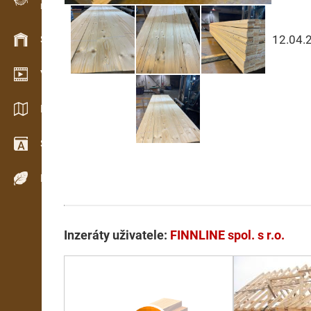
Evidence dřeva v terénu
12.04.
Skladové hospodářství
Video showroom
Katalogy / Brožury
Slovník
Dřeviny
Inzeráty uživatele:
FINNLINE spol. s r.o.