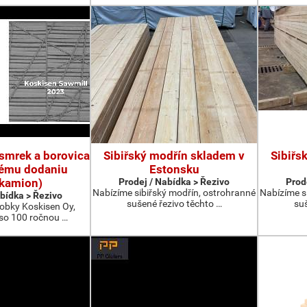
 smrek a borovica
Sibiřský modřín skladem v
Sibiřs
tému dodaniu
Estonsku
okamion)
Prodej / Nabídka > Řezivo
Prod
Nabízíme sibiřský modřín, ostrohranné
Nabízíme s
abídka > Řezivo
sušené řezivo těchto …
suš
bky Koskisen Oy,
 so 100 ročnou …