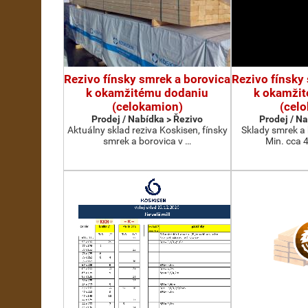
Rezivo fínsky smrek a borovica
Rezivo fínsky
k okamžitému dodaniu
k okamži
(celokamion)
(cel
Prodej / Nabídka > Řezivo
Prodej / N
Aktuálny sklad reziva Koskisen, fínsky
Sklady smrek a 
smrek a borovica v …
Min. cca 