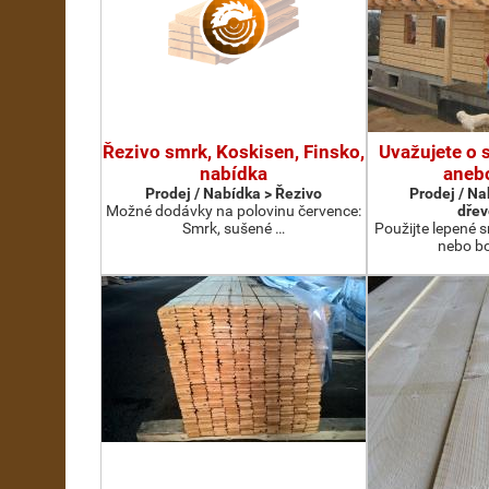
Řezivo smrk, Koskisen, Finsko,
Uvažujete o 
nabídka
aneb
Prodej / Nabídka > Řezivo
Prodej / Na
Možné dodávky na polovinu července:
dřev
Smrk, sušené …
Použijte lepené s
nebo bo