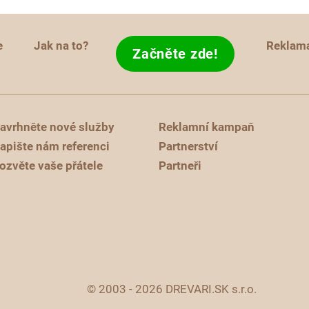
e
Jak na to?
Reklam
Začněte zde!
avrhněte nové služby
Reklamní kampaň
apište nám referenci
Partnerství
ozvěte vaše přátele
Partneři
© 2003 - 2026 DREVARI.SK s.r.o.