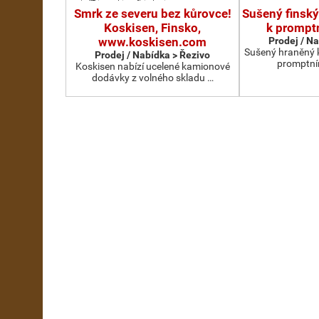
Smrk ze severu bez kůrovce!
Sušený finský
Koskisen, Finsko,
k prompt
www.koskisen.com
Prodej / N
Sušený hraněný k
Prodej / Nabídka > Řezivo
promptní
Koskisen nabízí ucelené kamionové
dodávky z volného skladu …