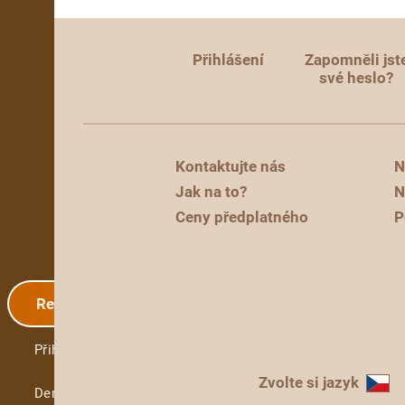
Přihlášení
Zapomněli jst
své heslo?
Kontaktujte nás
N
Jak na to?
N
Ceny předplatného
P
Registrace
Přihlášení
Zvolte si jazyk
Demo