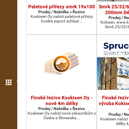
Paletové přířezy smrk 19x100
Smrk 25/32/6
Prodej / Nabídka > Řezivo
200mm Dé
Koskisen Oy nabízí paletové přířezy
Prodej / N
kvalita export schlaal …
Kokisen, www.k
Smrk 25/32/6
Více možností
Finské řezivo Koskisen Oy -
Finské řezi
nově 4m délky
výroba Kokise
Prodej / Nabídka > Řezivo
Koskisen Oy nabízí nově zákazníkům z
Prodej / N
Česka a Slovenska …
Koskisen nabízí
délky 4