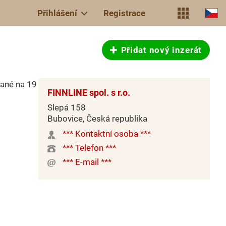
Přihlášení
Registrace
Přidat nový inzerát
vané na 19
FINNLINE spol. s r.o.
Slepá 158
Bubovice, Česká republika
*** Kontaktní osoba ***
*** Telefon ***
*** E-mail ***