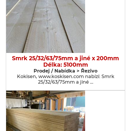
Smrk 25/32/63/75mm a jiné x 200mm
Délka: 5100mm
Prodej / Nabídka > Řezivo
Kokisen, www.koskisen.com nabízí: Smrk
25/32/63/75mm a jiné …