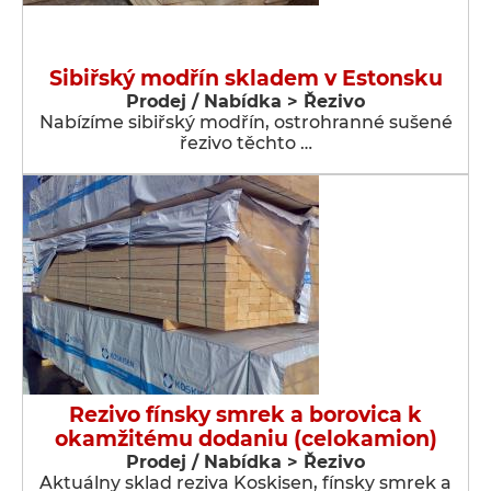
Sibiřský modřín skladem v Estonsku
Prodej / Nabídka > Řezivo
Nabízíme sibiřský modřín, ostrohranné sušené
řezivo těchto …
Rezivo fínsky smrek a borovica k
okamžitému dodaniu (celokamion)
Prodej / Nabídka > Řezivo
Aktuálny sklad reziva Koskisen, fínsky smrek a