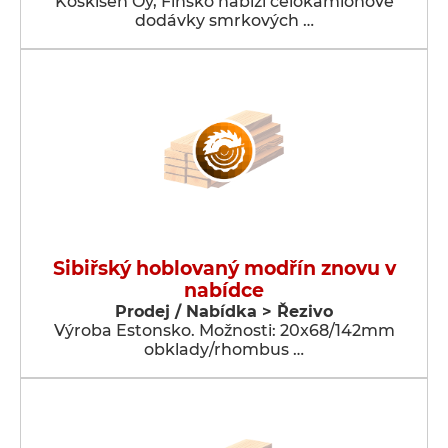
Koskisen Oy, Finsko nabízí celokamionové
dodávky smrkových …
Sibiřský hoblovaný modřín znovu v
nabídce
Prodej / Nabídka > Řezivo
Výroba Estonsko. Možnosti: 20x68/142mm
obklady/rhombus …