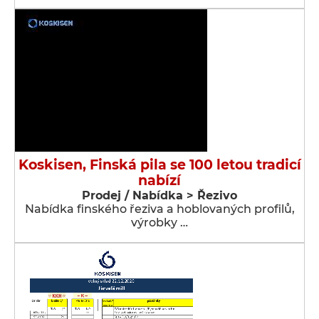
Koskisen, Finská pila se 100 letou tradicí
nabízí
Prodej / Nabídka > Řezivo
Nabídka finského řeziva a hoblovaných profilů,
výrobky …