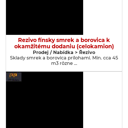
Rezivo fínsky smrek a borovica k
okamžitému dodaniu (celokamion)
Prodej / Nabídka > Řezivo
Sklady smrek a borovica prílohami. Min. cca 45
m3 rôzne …