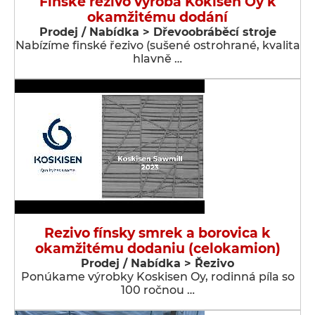
Finské řezivo výroba Kokisen Oy k
okamžitému dodání
Prodej / Nabídka > Dřevoobráběcí stroje
Nabízíme finské řezivo (sušené ostrohrané, kvalita
hlavně …
Rezivo fínsky smrek a borovica k
okamžitému dodaniu (celokamion)
Prodej / Nabídka > Řezivo
Ponúkame výrobky Koskisen Oy, rodinná píla so
100 ročnou …