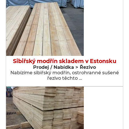
Sibiřský modřín skladem v Estonsku
Prodej / Nabídka > Řezivo
Nabízíme sibiřský modřín, ostrohranné sušené
řezivo těchto …