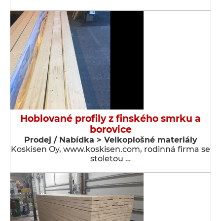
Hoblované profily z finského smrku a
borovice
Prodej / Nabídka > Velkoplošné materiály
Koskisen Oy, www.koskisen.com, rodinná firma se
stoletou …