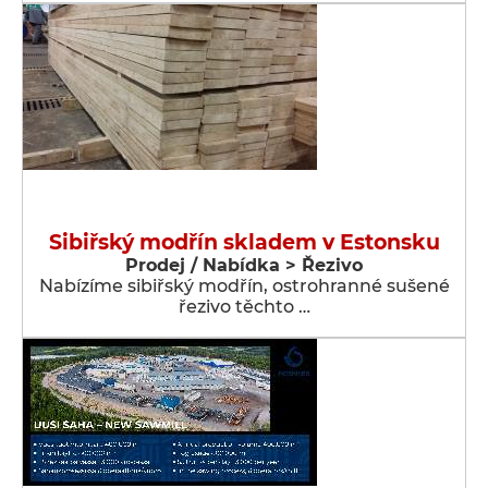
Sibiřský modřín skladem v Estonsku
Prodej / Nabídka > Řezivo
Nabízíme sibiřský modřín, ostrohranné sušené
řezivo těchto …