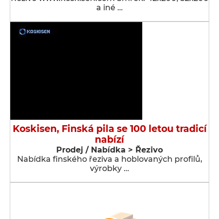
a iné …
Koskisen, Finská pila se 100 letou tradicí
nabízí
Prodej / Nabídka > Řezivo
Nabídka finského řeziva a hoblovaných profilů,
výrobky …