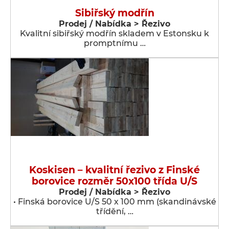
Sibiřský modřín
Prodej / Nabídka > Řezivo
Kvalitní sibiřský modřín skladem v Estonsku k
promptnímu …
Koskisen – kvalitní řezivo z Finské
borovice rozměr 50x100 třída U/S
Prodej / Nabídka > Řezivo
• Finská borovice U/S 50 x 100 mm (skandinávské
třídění, …