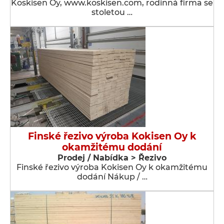
Koskisen Oy, www.koskisen.com, rodinná firma se
stoletou …
Finské řezivo výroba Kokisen Oy k
okamžitému dodání
Prodej / Nabídka > Řezivo
Finské řezivo výroba Kokisen Oy k okamžitému
dodání Nákup / …