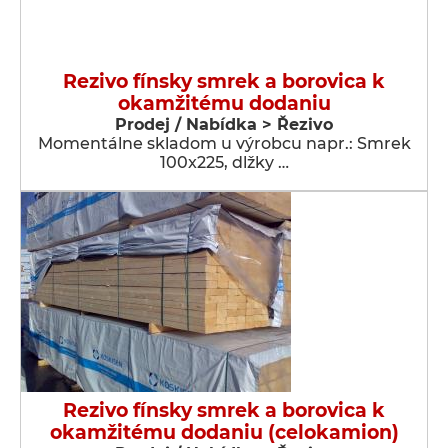
Rezivo fínsky smrek a borovica k
okamžitému dodaniu
Prodej / Nabídka > Řezivo
Momentálne skladom u výrobcu napr.: Smrek
100x225, dlžky …
Rezivo fínsky smrek a borovica k
okamžitému dodaniu (celokamion)