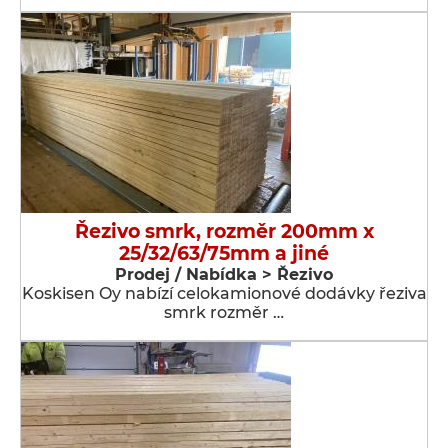
Řezivo smrk, rozměr 200mm x
25/32/63/75mm a jiné
Prodej / Nabídka > Řezivo
Koskisen Oy nabízí celokamionové dodávky řeziva
smrk rozměr …