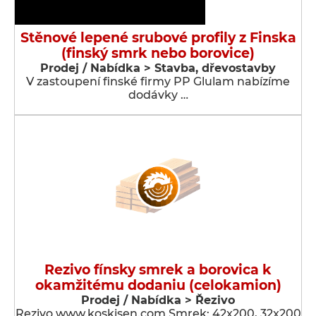
Stěnové lepené srubové profily z Finska
(finský smrk nebo borovice)
Prodej / Nabídka > Stavba, dřevostavby
V zastoupení finské firmy PP Glulam nabízíme
dodávky …
Rezivo fínsky smrek a borovica k
okamžitému dodaniu (celokamion)
Prodej / Nabídka > Řezivo
Rezivo www.koskisen.com Smrek: 42x200, 32x200