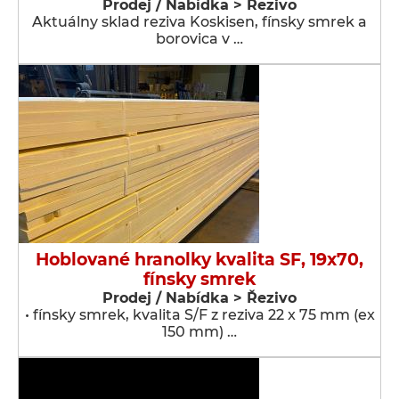
Prodej / Nabídka > Řezivo
Aktuálny sklad reziva Koskisen, fínsky smrek a
borovica v …
Hoblované hranolky kvalita SF, 19x70,
fínsky smrek
Prodej / Nabídka > Řezivo
• fínsky smrek, kvalita S/F z reziva 22 x 75 mm (ex
150 mm) …