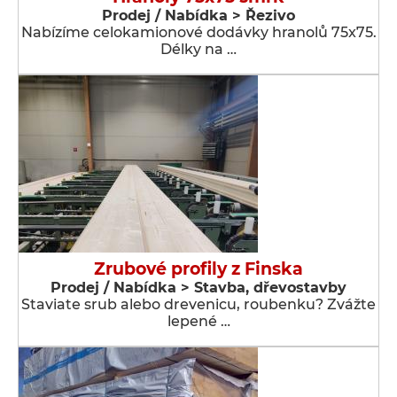
Prodej / Nabídka > Řezivo
Nabízíme celokamionové dodávky hranolů 75x75.
Délky na …
Zrubové profily z Finska
Prodej / Nabídka > Stavba, dřevostavby
Staviate srub alebo drevenicu, roubenku? Zvážte
lepené …