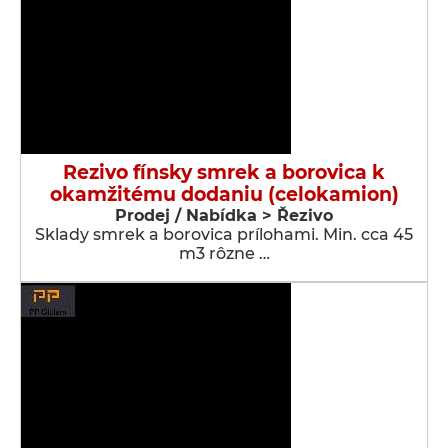
Rezivo fínsky smrek a borovica k
okamžitému dodaniu (celokamion)
Prodej / Nabídka > Řezivo
Sklady smrek a borovica prílohami. Min. cca 45
m3 rôzne …