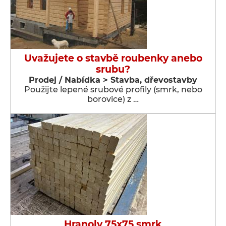
Uvažujete o stavbě roubenky anebo
srubu?
Prodej / Nabídka > Stavba, dřevostavby
Použijte lepené srubové profily (smrk, nebo
borovice) z …
Hranoly 75x75 smrk