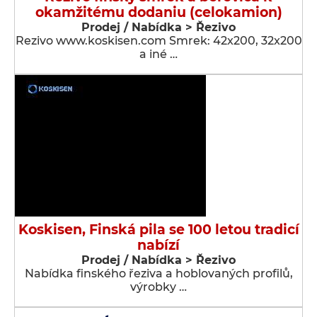
okamžitému dodaniu (celokamion)
Prodej / Nabídka > Řezivo
Rezivo www.koskisen.com Smrek: 42x200, 32x200
a iné …
Koskisen, Finská pila se 100 letou tradicí
nabízí
Prodej / Nabídka > Řezivo
Nabídka finského řeziva a hoblovaných profilů,
výrobky …