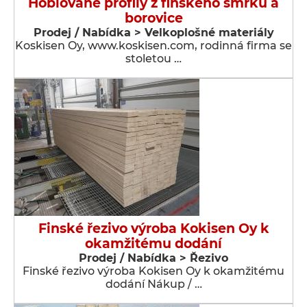
Hoblované profily z finského smrku a
borovice
Prodej / Nabídka > Velkoplošné materiály
Koskisen Oy, www.koskisen.com, rodinná firma se
stoletou …
Finské řezivo výroba Kokisen Oy k
okamžitému dodání
Prodej / Nabídka > Řezivo
Finské řezivo výroba Kokisen Oy k okamžitému
dodání Nákup / …