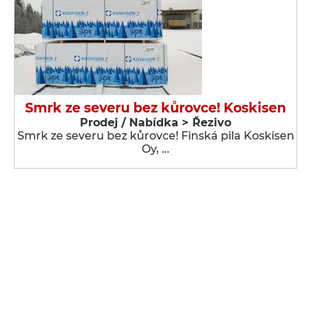
Smrk ze severu bez kůrovce! Koskisen
Prodej / Nabídka > Řezivo
Smrk ze severu bez kůrovce! Finská pila Koskisen
Oy, …