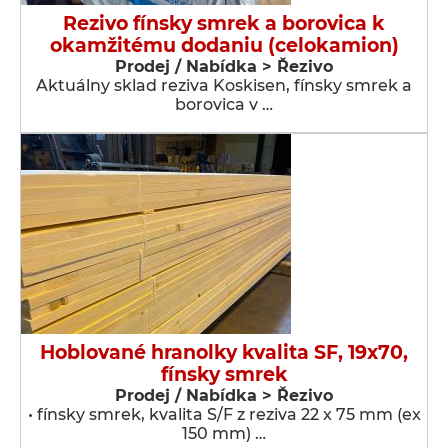
Rezivo fínsky smrek a borovica k
okamžitému dodaniu (celokamion)
Prodej / Nabídka > Řezivo
Aktuálny sklad reziva Koskisen, fínsky smrek a
borovica v …
Hoblované hranolky kvalita SF, 19x70,
fínsky smrek
Prodej / Nabídka > Řezivo
• fínsky smrek, kvalita S/F z reziva 22 x 75 mm (ex
150 mm) …