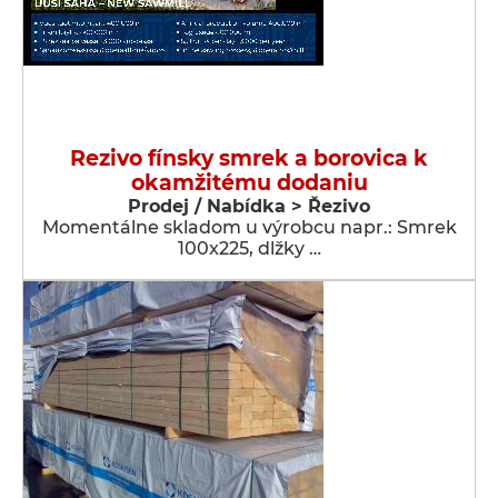
Rezivo fínsky smrek a borovica k
okamžitému dodaniu
Prodej / Nabídka > Řezivo
Momentálne skladom u výrobcu napr.: Smrek
100x225, dlžky …