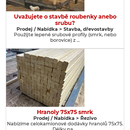
Uvažujete o stavbě roubenky anebo
srubu?
Prodej / Nabídka > Stavba, dřevostavby
Použijte lepené srubové profily (smrk, nebo
borovice) z …
Hranoly 75x75 smrk
Prodej / Nabídka > Řezivo
Nabízíme celokamionové dodávky hranolů 75x75.
Délky na …