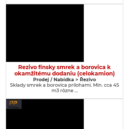
Rezivo fínsky smrek a borovica k
okamžitému dodaniu (celokamion)
Prodej / Nabídka > Řezivo
Sklady smrek a borovica prílohami. Min. cca 45
m3 rôzne …