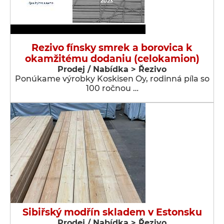
Rezivo fínsky smrek a borovica k
okamžitému dodaniu (celokamion)
Prodej / Nabídka > Řezivo
Ponúkame výrobky Koskisen Oy, rodinná píla so
100 ročnou …
Sibiřský modřín skladem v Estonsku
Prodej / Nabídka > Řezivo