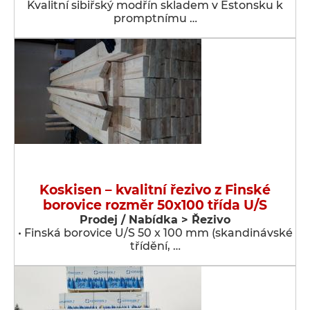
Kvalitní sibiřský modřín skladem v Estonsku k
promptnímu …
Koskisen – kvalitní řezivo z Finské
borovice rozměr 50x100 třída U/S
Prodej / Nabídka > Řezivo
• Finská borovice U/S 50 x 100 mm (skandinávské
třídění, …