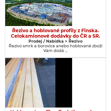
Řezivo a hoblované profily z Finska.
Celokamionové dodávky do ČR a SR.
Prodej / Nabídka > Řezivo
Řezivo smrk a borovice anebo hoblované zboží
Vám dodá …