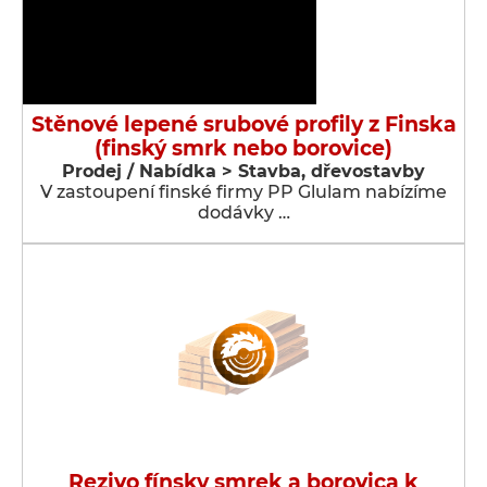
Stěnové lepené srubové profily z Finska
(finský smrk nebo borovice)
Prodej / Nabídka > Stavba, dřevostavby
V zastoupení finské firmy PP Glulam nabízíme
dodávky …
Rezivo fínsky smrek a borovica k