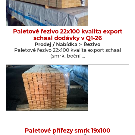
Paletové řezivo 22x100 kvalita export
schaal dodávky v Q1-26
Prodej / Nabídka > Řezivo
Paletové řezivo 22x100 kvalita export schaal
(smrk, boční …
Paletové přířezy smrk 19x100