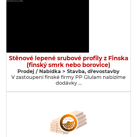
Stěnové lepené srubové profily z Finska
(finský smrk nebo borovice)
Prodej / Nabídka > Stavba, dřevostavby
V zastoupení finské firmy PP Glulam nabízíme
dodávky …