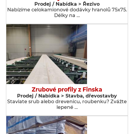
Prodej / Nabídka > Řezivo
Nabízíme celokamionové dodávky hranolů 75x75.
Délky na …
Zrubové profily z Finska
Prodej / Nabídka > Stavba, dřevostavby
Staviate srub alebo drevenicu, roubenku? Zvážte
lepené …