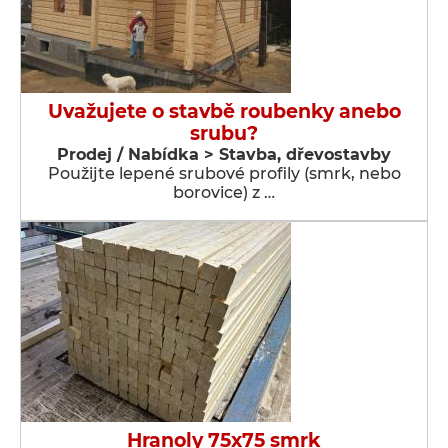
Uvažujete o stavbě roubenky anebo
srubu?
Prodej / Nabídka > Stavba, dřevostavby
Použijte lepené srubové profily (smrk, nebo
borovice) z …
Hranoly 75x75 smrk