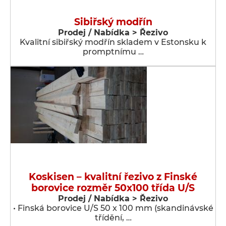
Sibiřský modřín
Prodej / Nabídka > Řezivo
Kvalitní sibiřský modřín skladem v Estonsku k
promptnímu …
Koskisen – kvalitní řezivo z Finské
borovice rozměr 50x100 třída U/S
Prodej / Nabídka > Řezivo
• Finská borovice U/S 50 x 100 mm (skandinávské
třídění, …