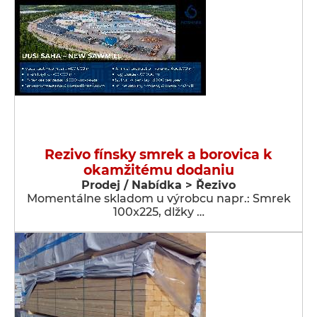
Rezivo fínsky smrek a borovica k
okamžitému dodaniu
Prodej / Nabídka > Řezivo
Momentálne skladom u výrobcu napr.: Smrek
100x225, dlžky …