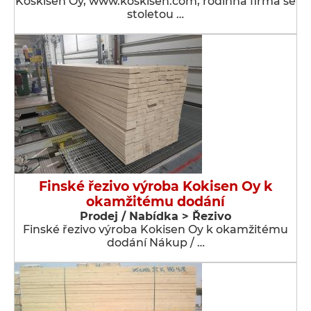
Koskisen Oy, www.koskisen.com, rodinná firma se
stoletou …
Finské řezivo výroba Kokisen Oy k
okamžitému dodání
Prodej / Nabídka > Řezivo
Finské řezivo výroba Kokisen Oy k okamžitému
dodání Nákup / …