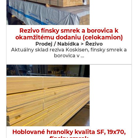
Rezivo fínsky smrek a borovica k
okamžitému dodaniu (celokamion)
Prodej / Nabídka > Řezivo
Aktuálny sklad reziva Koskisen, fínsky smrek a
borovica v …
Hoblované hranolky kvalita SF, 19x70,