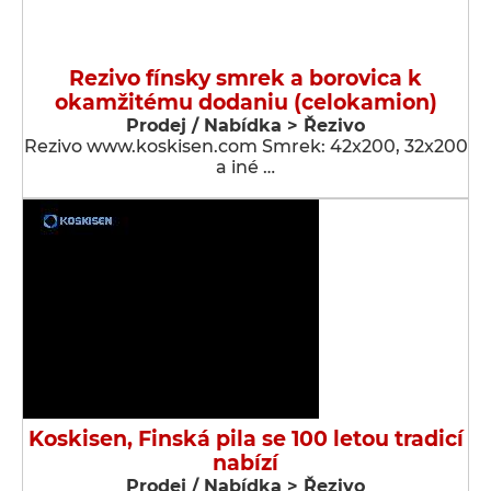
Rezivo fínsky smrek a borovica k
okamžitému dodaniu (celokamion)
Prodej / Nabídka > Řezivo
Rezivo www.koskisen.com Smrek: 42x200, 32x200
a iné …
Koskisen, Finská pila se 100 letou tradicí
nabízí
Prodej / Nabídka > Řezivo