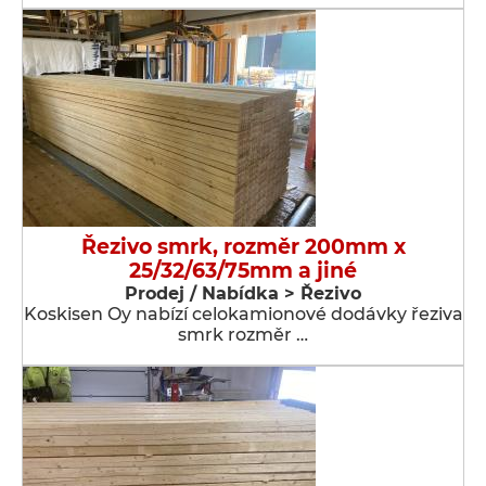
Řezivo smrk, rozměr 200mm x
25/32/63/75mm a jiné
Prodej / Nabídka > Řezivo
Koskisen Oy nabízí celokamionové dodávky řeziva
smrk rozměr …