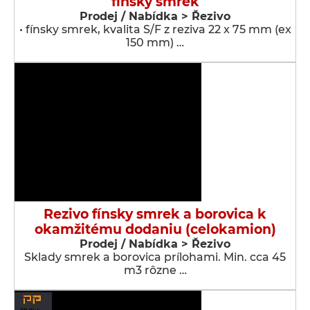
fínsky smrek
Prodej / Nabídka > Řezivo
• fínsky smrek, kvalita S/F z reziva 22 x 75 mm (ex
150 mm) …
Rezivo fínsky smrek a borovica k
okamžitému dodaniu (celokamion)
Prodej / Nabídka > Řezivo
Sklady smrek a borovica prílohami. Min. cca 45
m3 rôzne …