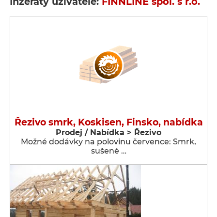
Inzeráty uživatele:
FINNLINE spol. s r.o.
Řezivo smrk, Koskisen, Finsko, nabídka
Prodej / Nabídka > Řezivo
Možné dodávky na polovinu července: Smrk,
sušené …