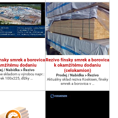
ínsky smrek a borovica
Rezivo fínsky smrek a borovica
amžitému dodaniu
k okamžitému dodaniu
ej / Nabídka > Řezivo
(celokamion)
 skladom u výrobcu napr.:
Prodej / Nabídka > Řezivo
ek 100x225, dlžky …
Aktuálny sklad reziva Koskisen, fínsky
smrek a borovica v …