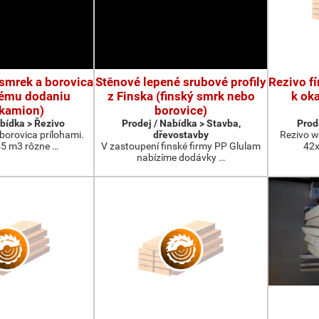
 smrek a borovica
Stěnové lepené srubové profily
Rezivo f
tému dodaniu
z Finska (finský smrk nebo
k ok
okamion)
borovice)
abídka > Řezivo
Prodej / Nabídka > Stavba,
Prod
borovica prílohami.
dřevostavby
Rezivo 
45 m3 rôzne …
V zastoupení finské firmy PP Glulam
42x
nabízíme dodávky …