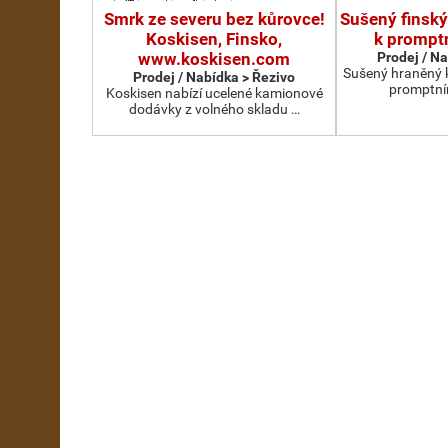
Smrk ze severu bez kůrovce!
Sušený finský
Koskisen, Finsko,
k prompt
www.koskisen.com
Prodej / N
Sušený hraněný k
Prodej / Nabídka > Řezivo
promptní
Koskisen nabízí ucelené kamionové
dodávky z volného skladu …