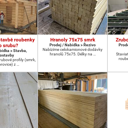
stavbě roubenky
Hranoly 75x75 smrk
Zrubo
o srubu?
Prodej / Nabídka > Řezivo
Prode
Nabízíme celokamionové dodávky
bídka > Stavba,
hranolů 75x75. Délky na …
Stavia
ostavby
roub
rubové profily (smrk,
rovice) z …