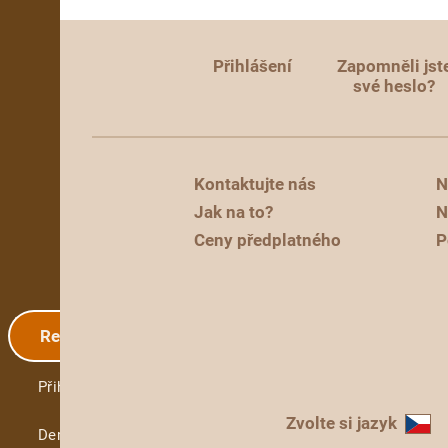
Přihlášení
Zapomněli jst
své heslo?
Kontaktujte nás
N
Jak na to?
N
Ceny předplatného
P
Registrace
Přihlášení
Zvolte si jazyk
Demo