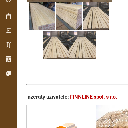
Evidence dřeva v terénu
Skladové hospodářství
Video showroom
Katalogy / Brožury
Slovník
Dřeviny
Inzeráty uživatele:
FINNLINE spol. s r.o.