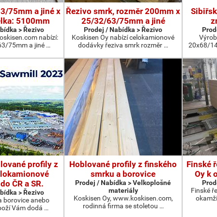
3/75mm a jiné x
Řezivo smrk, rozměr 200mm x
Sibiřs
lka: 5100mm
25/32/63/75mm a jiné
z
abídka > Řezivo
Prodej / Nabídka > Řezivo
Prod
oskisen.com nabízí:
Koskisen Oy nabízí celokamionové
Výrob
3/75mm a jiné …
dodávky řeziva smrk rozměr …
20x68/1
lované profily z
Hoblované profily z finského
Finské 
elokamionové
smrku a borovice
Oy k 
do ČR a SR.
Prodej / Nabídka > Velkoplošné
Prod
materiály
Finské ř
abídka > Řezivo
Koskisen Oy, www.koskisen.com,
okamži
a borovice anebo
rodinná firma se stoletou …
boží Vám dodá …