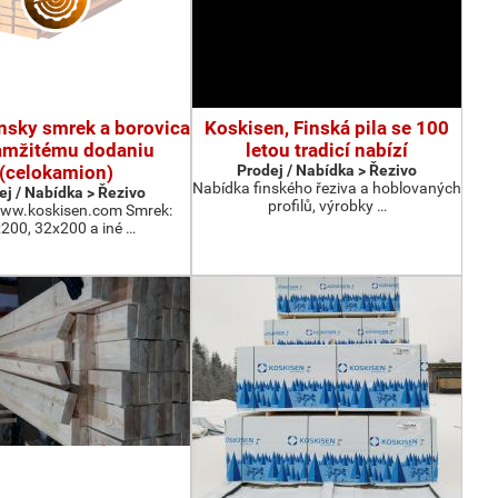
ínsky smrek a borovica
Koskisen, Finská pila se 100
amžitému dodaniu
letou tradicí nabízí
(celokamion)
Prodej / Nabídka > Řezivo
Nabídka finského řeziva a hoblovaných
ej / Nabídka > Řezivo
profilů, výrobky …
www.koskisen.com Smrek:
200, 32x200 a iné …