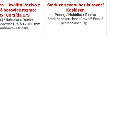
n – kvalitní řezivo z
Smrk ze severu bez kůrovce!
ké borovice rozměr
Koskisen
0x100 třída U/S
Prodej / Nabídka > Řezivo
Smrk ze severu bez kůrovce! Finská
ej / Nabídka > Řezivo
pila Koskisen Oy, …
 borovice U/S 50 x 100 mm
andinávské třídění, …