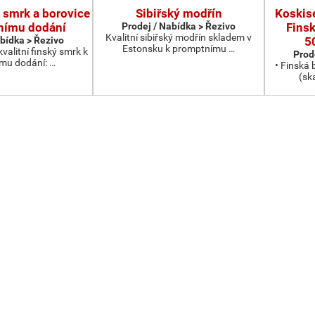
 smrk a borovice
Sibiřský modřín
Koskise
nímu dodání
Prodej / Nabídka > Řezivo
Fins
Kvalitní sibiřský modřín skladem v
abídka > Řezivo
5
Estonsku k promptnímu …
valitní finský smrk k
Prod
mu dodání: …
• Finská
(sk