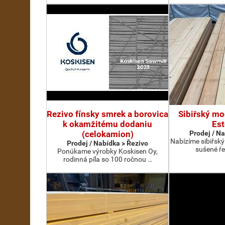
Rezivo fínsky smrek a borovica
Sibiřský mo
k okamžitému dodaniu
Es
(celokamion)
Prodej / N
Nabízíme sibiřsk
Prodej / Nabídka > Řezivo
sušené ře
Ponúkame výrobky Koskisen Oy,
rodinná píla so 100 ročnou …