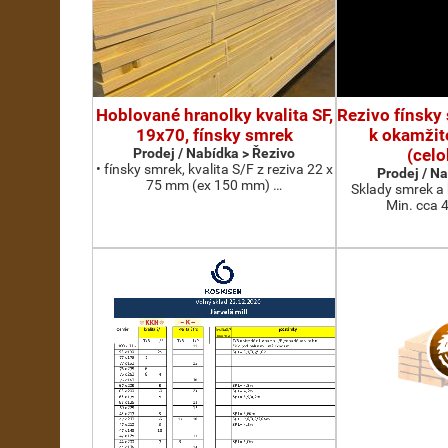
Hoblované hranolky kvalita SF,
Rezivo fínsky
19x70, fínsky smrek
k okamži
Prodej / Nabídka > Řezivo
(cel
• fínsky smrek, kvalita S/F z reziva 22 x
Prodej / N
75 mm (ex 150 mm) …
Sklady smrek a 
Min. cca 