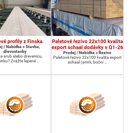
vé profily z Finska
Paletové řezivo 22x100 kvalita
j / Nabídka > Stavba,
export schaal dodávky v Q1-26
dřevostavby
Prodej / Nabídka > Řezivo
te srub alebo drevenicu,
Paletové řezivo 22x100 kvalita export
enku? Zvážte lepené …
schaal (smrk, boční …