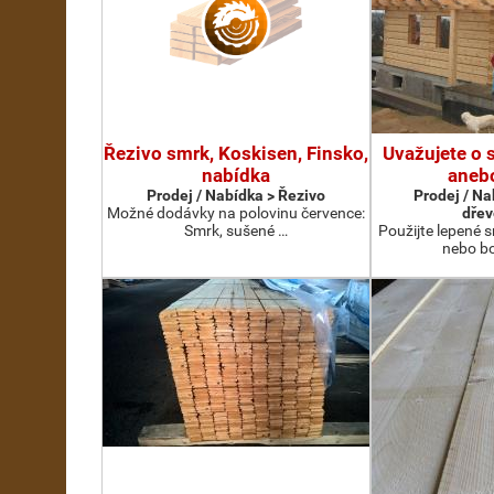
Řezivo smrk, Koskisen, Finsko,
Uvažujete o 
nabídka
aneb
Prodej / Nabídka > Řezivo
Prodej / Na
Možné dodávky na polovinu července:
dřev
Smrk, sušené …
Použijte lepené s
nebo bo