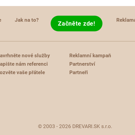
e
Jak na to?
Reklam
Začněte zde!
avrhněte nové služby
Reklamní kampaň
apište nám referenci
Partnerství
ozvěte vaše přátele
Partneři
© 2003 - 2026 DREVARI.SK s.r.o.