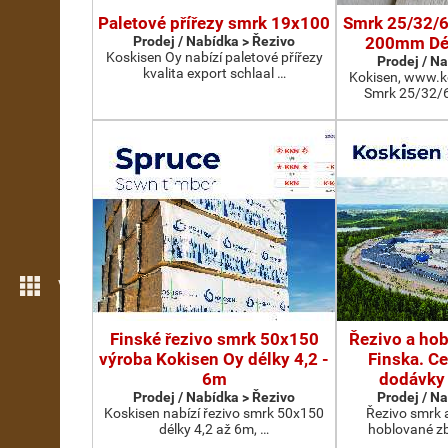
Paletové přířezy smrk 19x100
Smrk 25/32/6
Prodej / Nabídka > Řezivo
200mm Dé
Koskisen Oy nabízí paletové přířezy
Prodej / N
kvalita export schlaal …
Kokisen, www.k
Smrk 25/32/6
Více možností
Finské řezivo smrk 50x150
Řezivo a hob
výroba Kokisen Oy délky 4,2 -
Finska. C
6m
dodávky 
Prodej / Nabídka > Řezivo
Prodej / N
Koskisen nabízí řezivo smrk 50x150
Řezivo smrk 
délky 4,2 až 6m, …
hoblované z