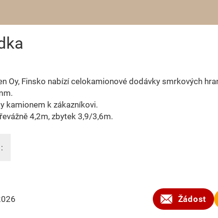
dka
en Oy, Finsko nabízí celokamionové dodávky smrkových hra
mm.
y kamionem k zákazníkovi.
řevážně 4,2m, zbytek 3,9/3,6m.
:
2026
Žádost