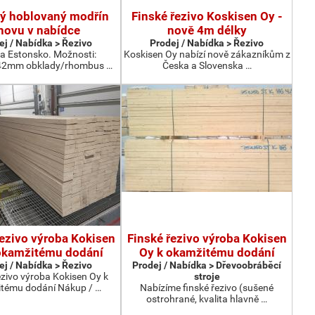
ký hoblovaný modřín
Finské řezivo Koskisen Oy -
novu v nabídce
nově 4m délky
ej / Nabídka > Řezivo
Prodej / Nabídka > Řezivo
a Estonsko. Možnosti:
Koskisen Oy nabízí nově zákazníkům z
42mm obklady/rhombus …
Česka a Slovenska …
řezivo výroba Kokisen
Finské řezivo výroba Kokisen
okamžitému dodání
Oy k okamžitému dodání
ej / Nabídka > Řezivo
Prodej / Nabídka > Dřevoobráběcí
ezivo výroba Kokisen Oy k
stroje
tému dodání Nákup / …
Nabízíme finské řezivo (sušené
ostrohrané, kvalita hlavně …