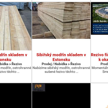
dřín skladem v
Sibiřský modřín skladem v
Rezivo f
tonsku
Estonsku
k ok
abídka > Řezivo
Prodej / Nabídka > Řezivo
Prod
ý modřín, ostrohranné
Nabízíme sibiřský modřín, ostrohranné
Momentálne
zivo těchto …
sušené řezivo těchto …
Smr