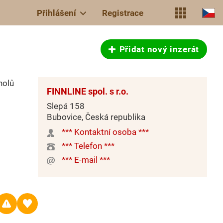
Přihlášení
Registrace
Přidat nový inzerát
nolů
FINNLINE spol. s r.o.
Slepá 158
Bubovice, Česká republika
*** Kontaktní osoba ***
*** Telefon ***
*** E-mail ***