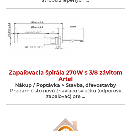
stropu z lepených …
Zapaľovacia špirála 270W s 3/8 závitom
Artel
Nákup / Poptávka > Stavba, dřevostavby
Predám čisto novú žhaviacu sviečku (odporový
zapaľovač) pre …