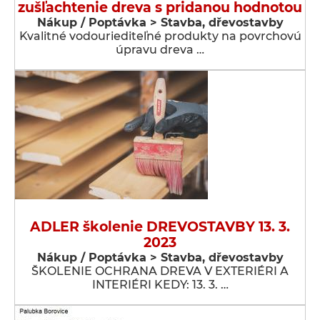
zušľachtenie dreva s pridanou hodnotou
Nákup / Poptávka > Stavba, dřevostavby
Kvalitné vodouriediteľné produkty na povrchovú
úpravu dreva …
ADLER školenie DREVOSTAVBY 13. 3.
2023
Nákup / Poptávka > Stavba, dřevostavby
ŠKOLENIE OCHRANA DREVA V EXTERIÉRI A
INTERIÉRI KEDY: 13. 3. …