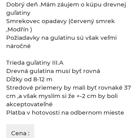
Dobrý deň .Mám záujem o kúpu drevnej
guľatiny
Smrekovec opadavy (červený smrek
,Modřín )
Požiadavky na gulatinu sú však veľmi
náročné
Trieda guľatiny III.A
Drevná gulatina musí byť rovná
Dĺžky od 8-12 m
Stredové priemery by mali byť rovnaké 37
cm ,a však myslím si že +-2 cm by boli
akceptovateľné
Platba v hotovosti na odbernom mieste
Cena :