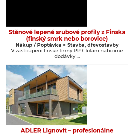
Stěnové lepené srubové profily z Finska
(finský smrk nebo borovice)
Nákup / Poptávka > Stavba, dřevostavby
V zastoupení finské firmy PP Glulam nabízíme
dodávky …
ADLER Lignovit – profesionálne