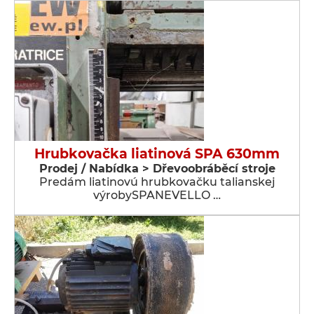
Hrubkovačka liatinová SPA 630mm
Prodej / Nabídka > Dřevoobráběcí stroje
Predám liatinovú hrubkovačku talianskej
výrobySPANEVELLO …