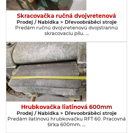
Skracovačka ručná dvojvretenová
Prodej / Nabídka > Dřevoobráběcí stroje
Predám ručnú dvojvretenovú dvojstrannú
skracovaciu pílu. …
Hrubkovačka liatinová 600mm
Prodej / Nabídka > Dřevoobráběcí stroje
Predám liatinovú hrubkovačku RFT 60. Pracovná
šírka 600mm. …