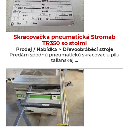
Skracovačka pneumatická Stromab
TR350 so stolmi
Prodej / Nabídka > Dřevoobráběcí stroje
Predám spodnú pneumatickú skracovaciu pílu
talianskej …