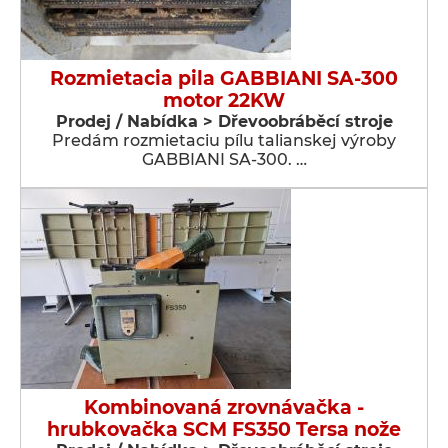
Rozmietacia pila GABBIANI SA-300
motor 22KW
Prodej / Nabídka > Dřevoobráběcí stroje
Predám rozmietaciu pílu talianskej výroby
GABBIANI SA-300. …
Kombinovaná zrovnávačka -
hrubkovačka SCM FS350 Tersa nože