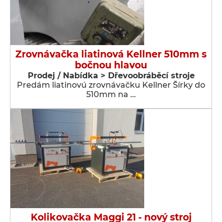
Zrovnávačka liatinová Kellner 510mm s
bočnou hlavou
Prodej / Nabídka > Dřevoobráběcí stroje
Predám liatinovú zrovnávačku Kellner Šírky do
510mm na …
Kolikovačka Maggi 21 - nový stroj