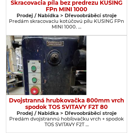
Skracovacia píla bez predrezu KUSING
FPn MINI 1000
Prodej / Nabídka > Dřevoobráběcí stroje
Predám skracovaciu kotúčovú pílu KUSING FPn
MINI 1000. …
Dvojstranná hrubkovačka 800mm vrch
spodok TOS SVITAVY F2T 80
Prodej / Nabídka > Dřevoobráběcí stroje
Predám dvojstrannú hobľovačku vrch + spodok
TOS SVITAVY F2T …