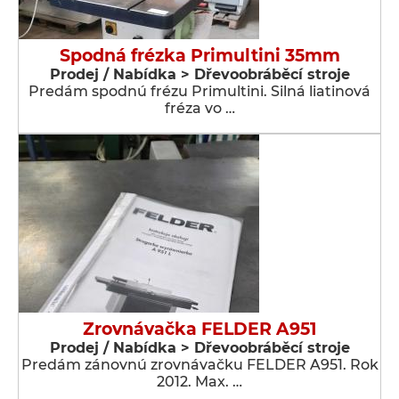
Spodná frézka Primultini 35mm
Prodej / Nabídka > Dřevoobráběcí stroje
Predám spodnú frézu Primultini. Silná liatinová
fréza vo …
Zrovnávačka FELDER A951
Prodej / Nabídka > Dřevoobráběcí stroje
Predám zánovnú zrovnávačku FELDER A951. Rok
2012. Max. …