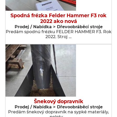
Spodná frézka Felder Hammer F3 rok
2022 ako nová
Prodej / Nabídka > Dřevoobráběcí stroje
Predám spodnú frézku FELDER HAMMER F3. Rok
2022. Stroj …
Šnekový dopravník
Prodej / Nabídka > Dřevoobráběcí stroje
Predám šnekový dopravník na sypké materiály,
pelety, …