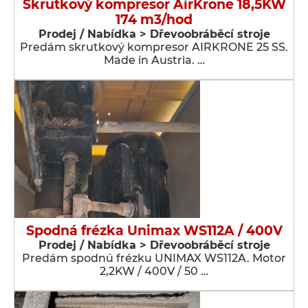
Skrutkový kompresor AirKrone 18,5KW
174 m3/hod
Prodej / Nabídka > Dřevoobráběcí stroje
Predám skrutkový kompresor AIRKRONE 25 SS.
Made in Austria. …
Spodná frézka Unimax WS112A / 400V
Prodej / Nabídka > Dřevoobráběcí stroje
Predám spodnú frézku UNIMAX WS112A. Motor
2,2KW / 400V / 50 …