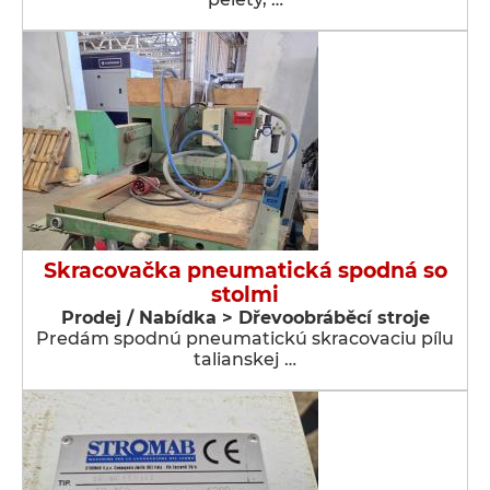
Skracovačka pneumatická spodná so
stolmi
Prodej / Nabídka > Dřevoobráběcí stroje
Predám spodnú pneumatickú skracovaciu pílu
talianskej …