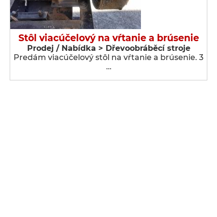
Stôl viacúčelový na vŕtanie a brúsenie
Prodej / Nabídka > Dřevoobráběcí stroje
Predám viacúčelový stôl na vŕtanie a brúsenie. 3
…