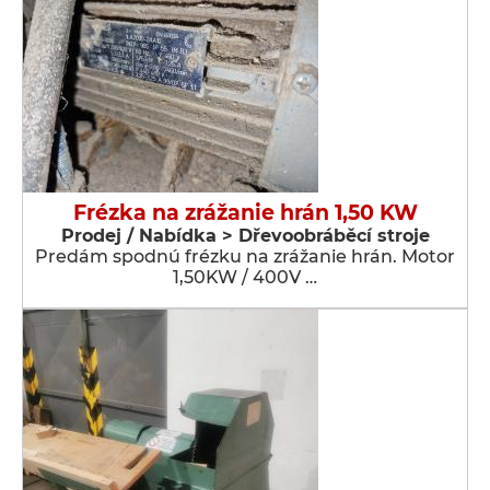
Frézka na zrážanie hrán 1,50 KW
Prodej / Nabídka > Dřevoobráběcí stroje
Predám spodnú frézku na zrážanie hrán. Motor
1,50KW / 400V …