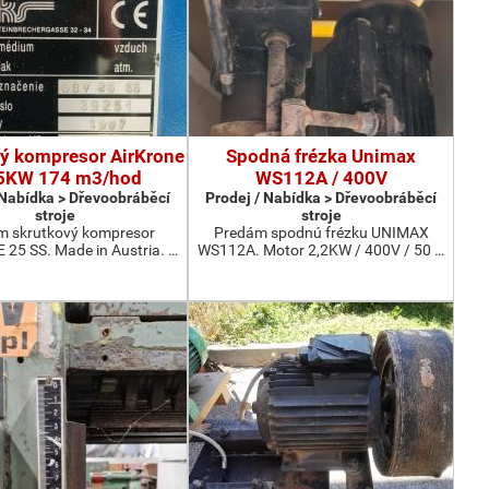
ý kompresor AirKrone
Spodná frézka Unimax
5KW 174 m3/hod
WS112A / 400V
 Nabídka > Dřevoobráběcí
Prodej / Nabídka > Dřevoobráběcí
stroje
stroje
m skrutkový kompresor
Predám spodnú frézku UNIMAX
25 SS. Made in Austria. …
WS112A. Motor 2,2KW / 400V / 50 …