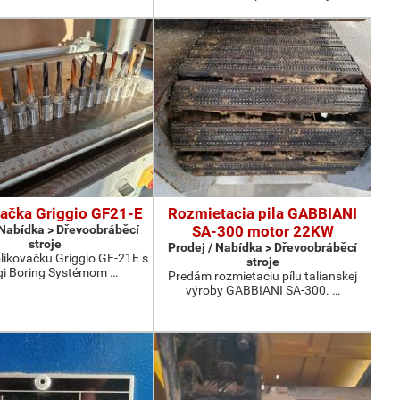
ačka Griggio GF21-E
Rozmietacia pila GABBIANI
 Nabídka > Dřevoobráběcí
SA-300 motor 22KW
stroje
Prodej / Nabídka > Dřevoobráběcí
líkovačku Griggio GF-21E s
stroje
i Boring Systémom …
Predám rozmietaciu pílu talianskej
výroby GABBIANI SA-300. …