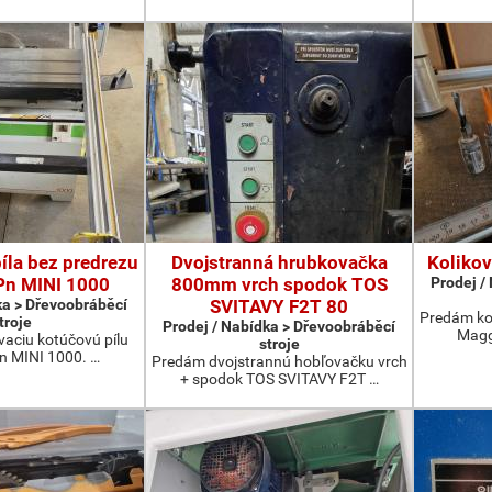
íla bez predrezu
Dvojstranná hrubkovačka
Kolikov
Pn MINI 1000
800mm vrch spodok TOS
Prodej /
ka > Dřevoobráběcí
SVITAVY F2T 80
Predám ko
troje
Prodej / Nabídka > Dřevoobráběcí
Magg
aciu kotúčovú pílu
stroje
 MINI 1000. …
Predám dvojstrannú hobľovačku vrch
+ spodok TOS SVITAVY F2T …