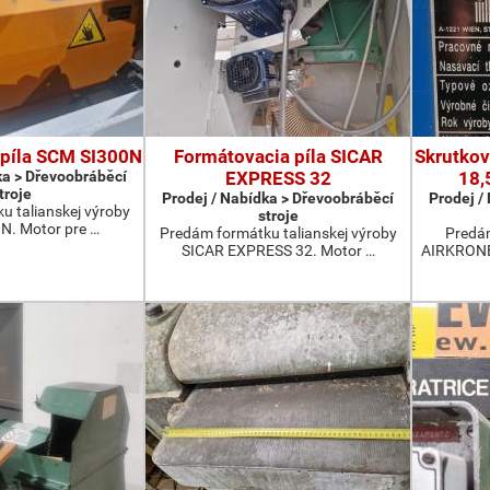
 píla SCM SI300N
Formátovacia píla SICAR
Skrutkov
ka > Dřevoobráběcí
EXPRESS 32
18,
troje
Prodej / Nabídka > Dřevoobráběcí
Prodej /
u talianskej výroby
stroje
N. Motor pre …
Predám formátku talianskej výroby
Predá
SICAR EXPRESS 32. Motor …
AIRKRONE 