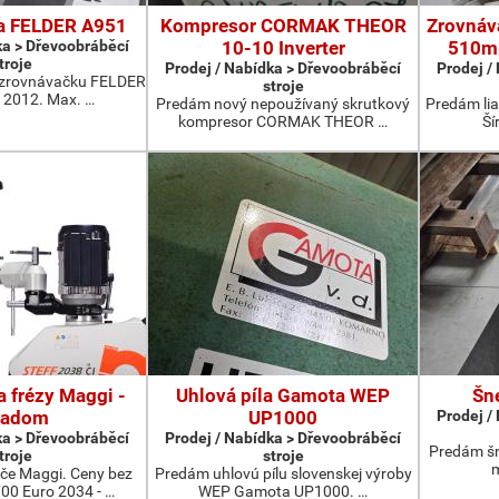
a FELDER A951
Kompresor CORMAK THEOR
Zrovnáva
ka > Dřevoobráběcí
10-10 Inverter
510mm
troje
Prodej / Nabídka > Dřevoobráběcí
Prodej /
zrovnávačku FELDER
stroje
 2012. Max. …
Predám nový nepoužívaný skrutkový
Predám lia
kompresor CORMAK THEOR …
Ší
 frézy Maggi -
Uhlová píla Gamota WEP
Šn
ladom
UP1000
Prodej /
ka > Dřevoobráběcí
Prodej / Nabídka > Dřevoobráběcí
Predám šn
troje
stroje
m
e Maggi. Ceny bez
Predám uhlovú pílu slovenskej výroby
700 Euro 2034 - …
WEP Gamota UP1000. …