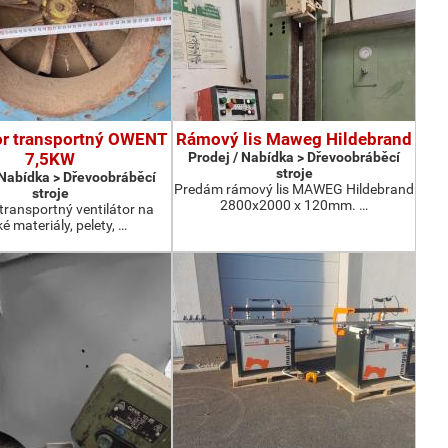
or transportný OWENT
Rámový lis Maweg Hildebrand
7,5KW
Prodej / Nabídka > Dřevoobráběcí
stroje
 Nabídka > Dřevoobráběcí
Predám rámový lis MAWEG Hildebrand
stroje
2800x2000 x 120mm. …
ransportný ventilátor na
é materiály, pelety, …