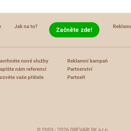
e
Jak na to?
Reklam
Začněte zde!
avrhněte nové služby
Reklamní kampaň
apište nám referenci
Partnerství
ozvěte vaše přátele
Partneři
© 2003 - 2026 DREVARI.SK s.r.o.