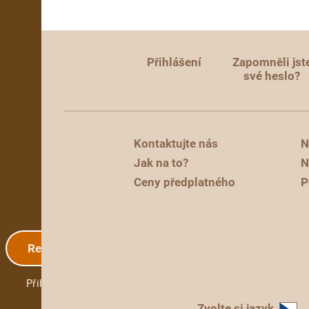
Přihlášení
Zapomněli jst
své heslo?
Kontaktujte nás
N
Jak na to?
N
Ceny předplatného
P
Registrace
Přihlášení
Zvolte si jazyk