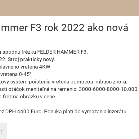
ammer F3 rok 2022 ako nová
 spodnú frézku FELDER HAMMER F3.
2. Stroj prakticky nový.
hlavného vretena 4KW
vretena 0-45°
kový systém poistenia vretena pomocou imbusu zhora.
losti otáčok meniteľné na remenici 3000-6000-8000-10.000
 fréz na obrázku v cene.
z DPH 4400 Euro. Ponuka platí do vymazania inzerátu.
: