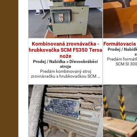
Kombinovaná zrovnávačka -
Formátovacia
hrubkovačka SCM FS350 Tersa
Prodej / Nabíd
s
nože
Predám formátk
Prodej / Nabídka > Dřevoobráběcí
SCM SI 300
stroje
Predám kombinovaný stroj
zrovnávačku s hrubkovačkou SCM …