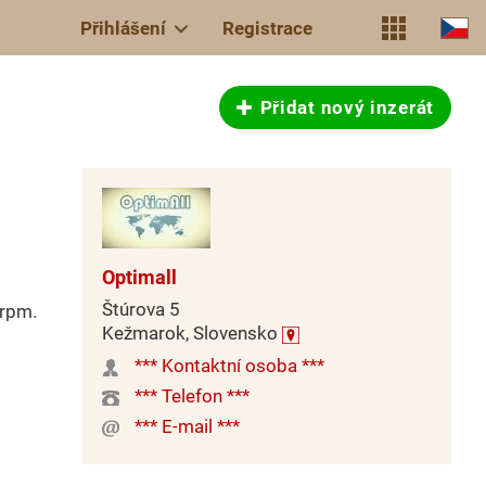
Přihlášení
Registrace
Přidat nový inzerát
Optimall
Štúrova 5
 rpm.
Kežmarok, Slovensko
*** Kontaktní osoba ***
*** Telefon ***
*** E-mail ***