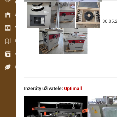
Evidence dřeva v terénu
Skladové hospodářství
30.05.
Video showroom
Katalogy / Brožury
Slovník
Dřeviny
Inzeráty uživatele:
Optimall