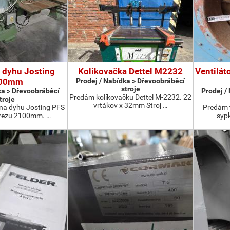
 dyhu Josting
Kolikovačka Dettel M2232
Ventilát
00mm
Prodej / Nabídka > Dřevoobráběcí
stroje
ka > Dřevoobráběcí
Prodej /
Predám kolíkovačku Dettel M-2232. 22
troje
vrtákov x 32mm Stroj …
na dyhu Josting PFS
Predám t
 rezu 2100mm. …
sypk