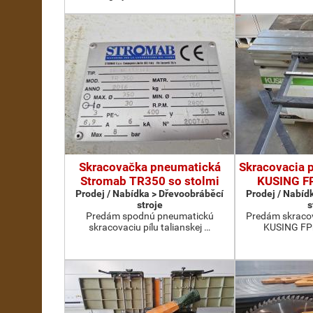
Skracovačka pneumatická
Skracovacia p
Stromab TR350 so stolmi
KUSING F
Prodej / Nabídka > Dřevoobráběcí
Prodej / Nabíd
stroje
s
Predám spodnú pneumatickú
Predám skracov
skracovaciu pílu talianskej …
KUSING FPn