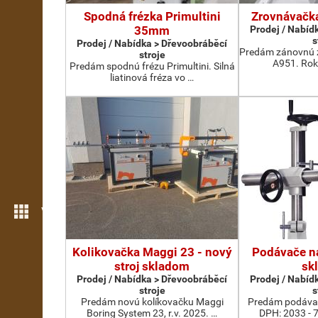
Spodná frézka Primultini
Zrovnávačk
35mm
Prodej / Nabíd
s
Prodej / Nabídka > Dřevoobráběcí
Predám zánovnú 
stroje
A951. Rok
Predám spodnú frézu Primultini. Silná
liatinová fréza vo …
Více možností
Kolikovačka Maggi 23 - nový
Podávače na
stroj skladom
sk
Prodej / Nabídka > Dřevoobráběcí
Prodej / Nabíd
stroje
s
Predám novú kolíkovačku Maggi
Predám podávač
Boring System 23, r.v. 2025. …
DPH: 2033 - 