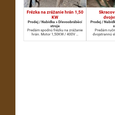
Frézka na zrážanie hrán 1,50
Skracov
KW
dvojv
Prodej / Nabídka > Dřevoobráběcí
Prodej / Nabíd
stroje
s
Predám spodnú frézku na zrážanie
Predám ručn
hrán. Motor 1,50KW / 400V …
dvojstrannú s