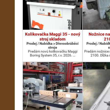
Kolikovačka Maggi 35 - nový
Nožnice na
stroj skladom
21
Prodej / Nabídka > Dřevoobráběcí
Prodej / Nabíd
stroje
s
Predám novú kolíkovačku Maggi
Predám nožnice 
Boring System 35, r.v. 2026. …
2100. Dĺžka