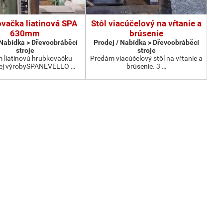
vačka liatinová SPA
Stôl viacúčelový na vŕtanie a
630mm
brúsenie
 Nabídka > Dřevoobráběcí
Prodej / Nabídka > Dřevoobráběcí
stroje
stroje
 liatinovú hrubkovačku
Predám viacúčelový stôl na vŕtanie a
kej výrobySPANEVELLO …
brúsenie. 3 …