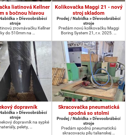
čka liatinová Kellner
Kolikovačka Maggi 21 - nový
 s bočnou hlavou
stroj skladom
 Nabídka > Dřevoobráběcí
Prodej / Nabídka > Dřevoobráběcí
stroje
stroje
tinovú zrovnávačku Kellner
Predám novú kolíkovačku Maggi
rky do 510mm na …
Boring System 21, r.v. 2025. …
ekový dopravník
Skracovačka pneumatická
 Nabídka > Dřevoobráběcí
spodná so stolmi
stroje
Prodej / Nabídka > Dřevoobráběcí
ekový dopravník na sypké
stroje
ateriály, pelety, …
Predám spodnú pneumatickú
skracovaciu pílu talianskej …