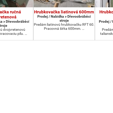
ačka ručná
Hrubkovačka liatinová 600mm
Hrubko
retenová
Prodej / Nabídka > Dřevoobráběcí
stroje
ka > Dřevoobráběcí
Prodej /
Predám liatinovú hrubkovačku RFT 60.
troje
Pracovná šírka 600mm. …
ú dvojvretenovú
Predám
kracovaciu pílu. …
talians