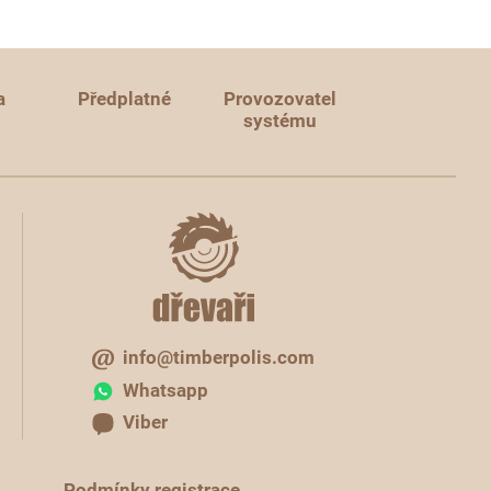
a
Předplatné
Provozovatel
systému
info@timberpolis.com
Whatsapp
Viber
Podmínky registrace