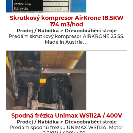
Skrutkový kompresor AirKrone 18,5KW
174 m3/hod
Prodej / Nabídka > Dřevoobráběcí stroje
Predám skrutkový kompresor AIRKRONE 25 SS.
Made in Austria. …
Spodná frézka Unimax WS112A / 400V
Prodej / Nabídka > Dřevoobráběcí stroje
Predám spodnú frézku UNIMAX WS112A. Motor