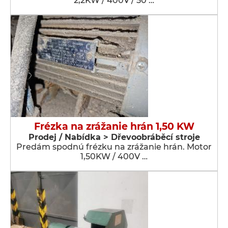
2,2KW / 400V / 50 …
Frézka na zrážanie hrán 1,50 KW
Prodej / Nabídka > Dřevoobráběcí stroje
Predám spodnú frézku na zrážanie hrán. Motor
1,50KW / 400V …