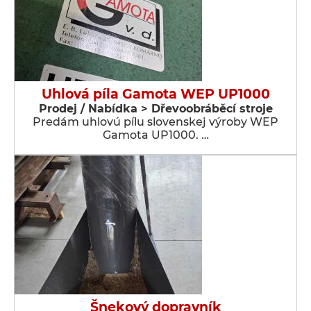
Uhlová píla Gamota WEP UP1000
Prodej / Nabídka > Dřevoobráběcí stroje
Predám uhlovú pílu slovenskej výroby WEP
Gamota UP1000. …
Šnekový dopravník