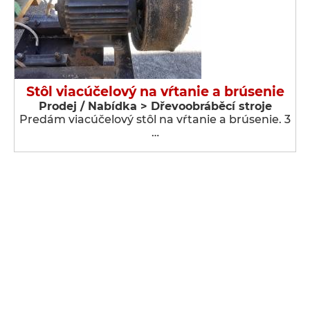
Stôl viacúčelový na vŕtanie a brúsenie
Prodej / Nabídka > Dřevoobráběcí stroje
Predám viacúčelový stôl na vŕtanie a brúsenie. 3
…