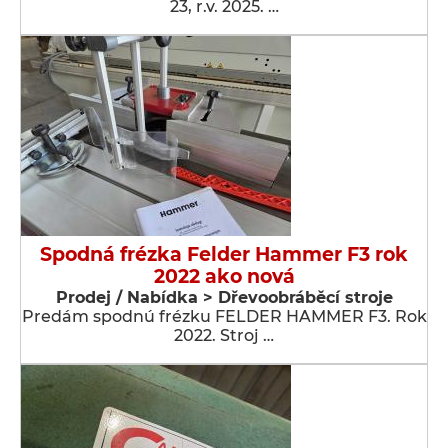
23, r.v. 2025. …
Spodná frézka Felder Hammer F3 rok
2022 ako nová
Prodej / Nabídka > Dřevoobráběcí stroje
Predám spodnú frézku FELDER HAMMER F3. Rok
2022. Stroj …