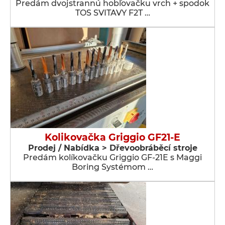
Predám dvojstrannú hobľovačku vrch + spodok
TOS SVITAVY F2T …
Kolikovačka Griggio GF21-E
Prodej / Nabídka > Dřevoobráběcí stroje
Predám kolíkovačku Griggio GF-21E s Maggi
Boring Systémom …