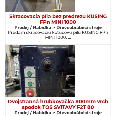
Skracovacia píla bez predrezu KUSING
FPn MINI 1000
Prodej / Nabídka > Dřevoobráběcí stroje
Predám skracovaciu kotúčovú pílu KUSING FPn
MINI 1000. …
Dvojstranná hrubkovačka 800mm vrch
spodok TOS SVITAVY F2T 80
Prodej / Nabídka > Dřevoobráběcí stroje