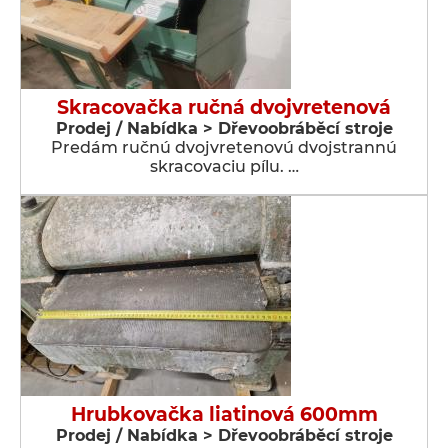
Skracovačka ručná dvojvretenová
Prodej / Nabídka > Dřevoobráběcí stroje
Predám ručnú dvojvretenovú dvojstrannú
skracovaciu pílu. …
Hrubkovačka liatinová 600mm
Prodej / Nabídka > Dřevoobráběcí stroje