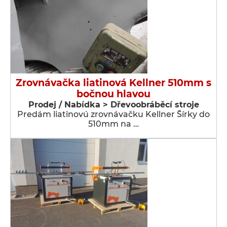
Zrovnávačka liatinová Kellner 510mm s
bočnou hlavou
Prodej / Nabídka > Dřevoobráběcí stroje
Predám liatinovú zrovnávačku Kellner Šírky do
510mm na …