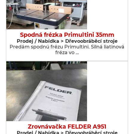
Spodná frézka Primultini 35mm
Prodej / Nabídka > Dřevoobráběcí stroje
Predám spodnú frézu Primultini. Silná liatinová
fréza vo …
Zrovnávačka FELDER A951
Prodej / Nabídka > Dřevoobráběcí stroje