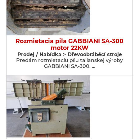
Rozmietacia pila GABBIANI SA-300
motor 22KW
Prodej / Nabídka > Dřevoobráběcí stroje
Predám rozmietaciu pílu talianskej výroby
GABBIANI SA-300. …