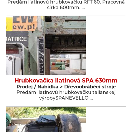
Predám liatinovú hrubkovačku RFT 60. Pracovná
šírka 600mm. …
Hrubkovačka liatinová SPA 630mm
Prodej / Nabídka > Dřevoobráběcí stroje
Predám liatinovú hrubkovačku talianskej
výrobySPANEVELLO …