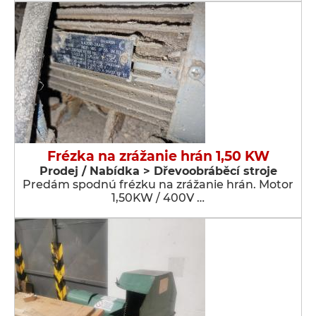
Frézka na zrážanie hrán 1,50 KW
Prodej / Nabídka > Dřevoobráběcí stroje
Predám spodnú frézku na zrážanie hrán. Motor
1,50KW / 400V …