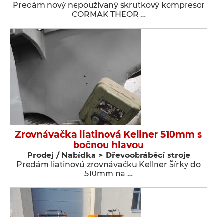
Predám nový nepoužívaný skrutkový kompresor
CORMAK THEOR …
Zrovnávačka liatinová Kellner 510mm s
bočnou hlavou
Prodej / Nabídka > Dřevoobráběcí stroje
Predám liatinovú zrovnávačku Kellner Šírky do
510mm na …