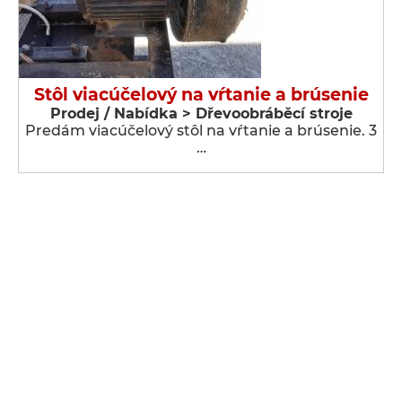
Stôl viacúčelový na vŕtanie a brúsenie
Prodej / Nabídka > Dřevoobráběcí stroje
Predám viacúčelový stôl na vŕtanie a brúsenie. 3
…