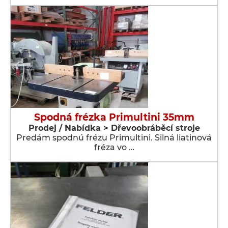
Spodná frézka Primultini 35mm
Prodej / Nabídka > Dřevoobráběcí stroje
Predám spodnú frézu Primultini. Silná liatinová
fréza vo …