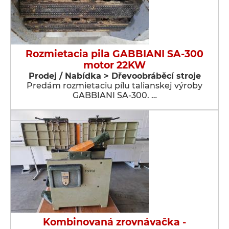
Rozmietacia pila GABBIANI SA-300
motor 22KW
Prodej / Nabídka > Dřevoobráběcí stroje
Predám rozmietaciu pílu talianskej výroby
GABBIANI SA-300. …
Kombinovaná zrovnávačka -