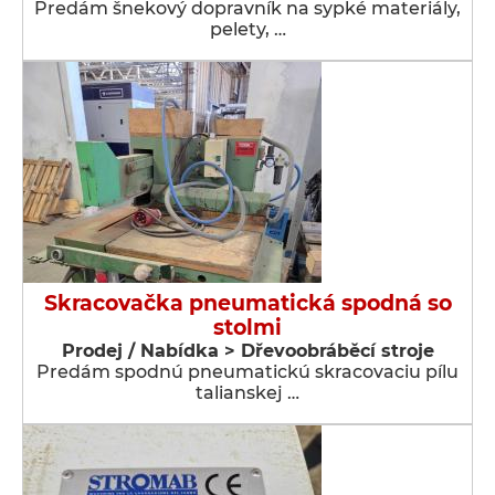
Predám šnekový dopravník na sypké materiály,
pelety, …
Skracovačka pneumatická spodná so
stolmi
Prodej / Nabídka > Dřevoobráběcí stroje
Predám spodnú pneumatickú skracovaciu pílu
talianskej …