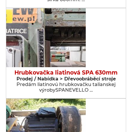
Hrubkovačka liatinová SPA 630mm
Prodej / Nabídka > Dřevoobráběcí stroje
Predám liatinovú hrubkovačku talianskej
výrobySPANEVELLO …