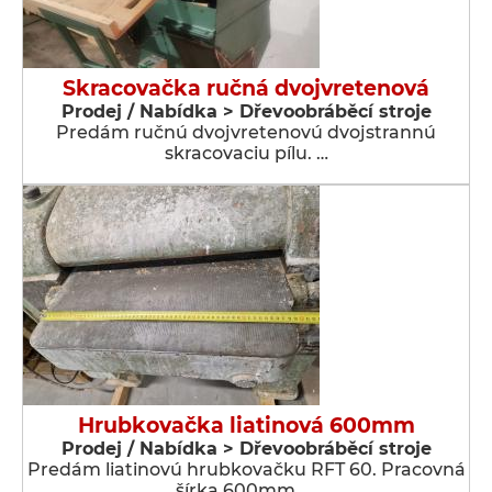
Skracovačka ručná dvojvretenová
Prodej / Nabídka > Dřevoobráběcí stroje
Predám ručnú dvojvretenovú dvojstrannú
skracovaciu pílu. …
Hrubkovačka liatinová 600mm
Prodej / Nabídka > Dřevoobráběcí stroje
Predám liatinovú hrubkovačku RFT 60. Pracovná
šírka 600mm. …