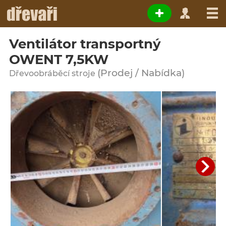
Ventilátor transportný
OWENT 7,5KW
(Prodej / Nabídka)
Dřevoobráběcí stroje