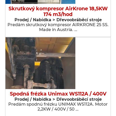
Skrutkový kompresor AirKrone 18,5KW
174 m3/hod
Prodej / Nabídka > Dřevoobráběcí stroje
Predám skrutkový kompresor AIRKRONE 25 SS.
Made in Austria. …
Spodná frézka Unimax WS112A / 400V
Prodej / Nabídka > Dřevoobráběcí stroje
Predám spodnú frézku UNIMAX WS112A. Motor
2,2KW / 400V / 50 …