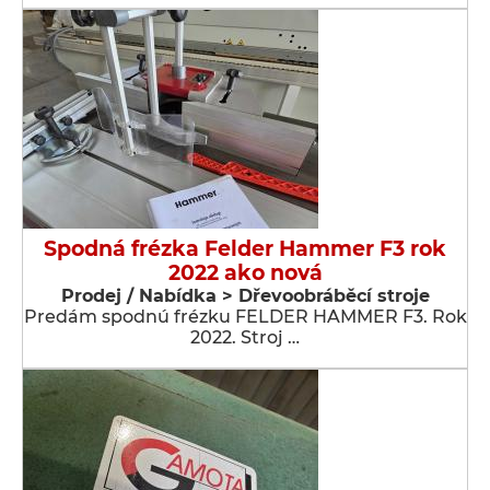
Spodná frézka Felder Hammer F3 rok
2022 ako nová
Prodej / Nabídka > Dřevoobráběcí stroje
Predám spodnú frézku FELDER HAMMER F3. Rok
2022. Stroj …