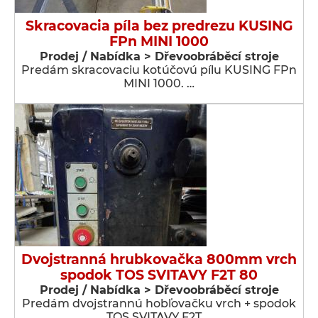
Skracovacia píla bez predrezu KUSING
FPn MINI 1000
Prodej / Nabídka > Dřevoobráběcí stroje
Predám skracovaciu kotúčovú pílu KUSING FPn
MINI 1000. …
Dvojstranná hrubkovačka 800mm vrch
spodok TOS SVITAVY F2T 80
Prodej / Nabídka > Dřevoobráběcí stroje
Predám dvojstrannú hobľovačku vrch + spodok
TOS SVITAVY F2T …