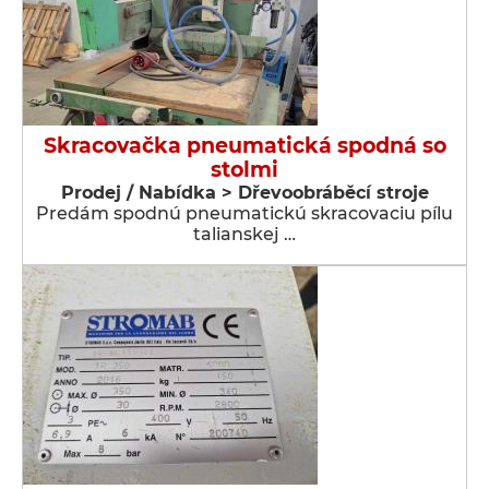
Skracovačka pneumatická spodná so
stolmi
Prodej / Nabídka > Dřevoobráběcí stroje
Predám spodnú pneumatickú skracovaciu pílu
talianskej …