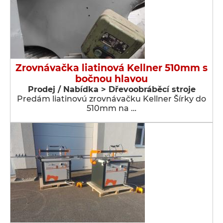
Zrovnávačka liatinová Kellner 510mm s
bočnou hlavou
Prodej / Nabídka > Dřevoobráběcí stroje
Predám liatinovú zrovnávačku Kellner Šírky do
510mm na …