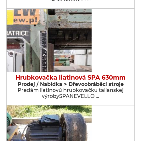
Hrubkovačka liatinová SPA 630mm
Prodej / Nabídka > Dřevoobráběcí stroje
Predám liatinovú hrubkovačku talianskej
výrobySPANEVELLO …