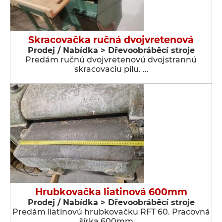
Skracovačka ručná dvojvretenová
Prodej / Nabídka > Dřevoobráběcí stroje
Predám ručnú dvojvretenovú dvojstrannú
skracovaciu pílu. …
Hrubkovačka liatinová 600mm
Prodej / Nabídka > Dřevoobráběcí stroje
Predám liatinovú hrubkovačku RFT 60. Pracovná
šírka 600mm. …