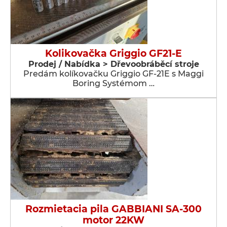
Kolikovačka Griggio GF21-E
Prodej / Nabídka > Dřevoobráběcí stroje
Predám kolíkovačku Griggio GF-21E s Maggi
Boring Systémom …
Rozmietacia pila GABBIANI SA-300
motor 22KW