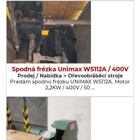
Spodná frézka Unimax WS112A / 400V
Prodej / Nabídka > Dřevoobráběcí stroje
Predám spodnú frézku UNIMAX WS112A. Motor
2,2KW / 400V / 50 …