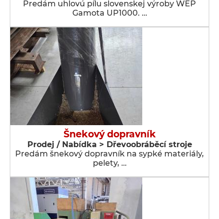
Predám uhlovú pílu slovenskej výroby WEP
Gamota UP1000. …
Šnekový dopravník
Prodej / Nabídka > Dřevoobráběcí stroje
Predám šnekový dopravník na sypké materiály,
pelety, …