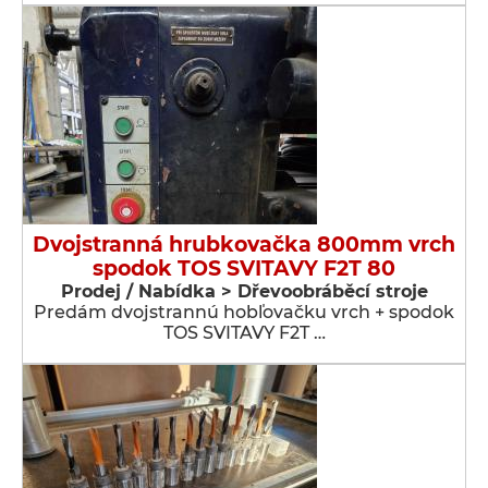
Dvojstranná hrubkovačka 800mm vrch
spodok TOS SVITAVY F2T 80
Prodej / Nabídka > Dřevoobráběcí stroje
Predám dvojstrannú hobľovačku vrch + spodok
TOS SVITAVY F2T …