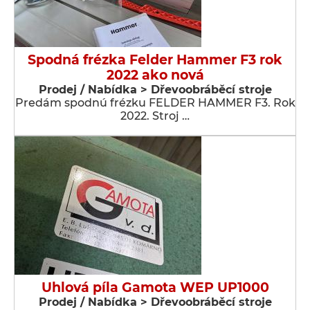
Spodná frézka Felder Hammer F3 rok
2022 ako nová
Prodej / Nabídka > Dřevoobráběcí stroje
Predám spodnú frézku FELDER HAMMER F3. Rok
2022. Stroj …
Uhlová píla Gamota WEP UP1000
Prodej / Nabídka > Dřevoobráběcí stroje