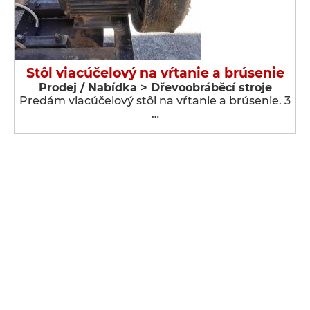
Stôl viacúčelový na vŕtanie a brúsenie
Prodej / Nabídka > Dřevoobráběcí stroje
Predám viacúčelový stôl na vŕtanie a brúsenie. 3
…