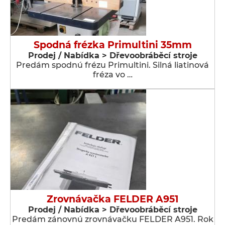
Spodná frézka Primultini 35mm
Prodej / Nabídka > Dřevoobráběcí stroje
Predám spodnú frézu Primultini. Silná liatinová
fréza vo …
Zrovnávačka FELDER A951
Prodej / Nabídka > Dřevoobráběcí stroje
Predám zánovnú zrovnávačku FELDER A951. Rok