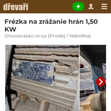
Frézka na zrážanie hrán 1,50
KW
(Prodej / Nabídka)
Dřevoobráběcí stroje