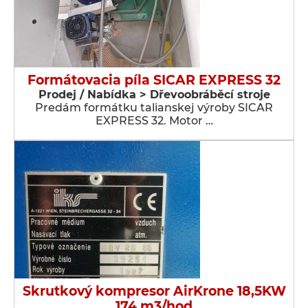
Formátovacia píla SICAR EXPRESS 32
Prodej / Nabídka > Dřevoobráběcí stroje
Predám formátku talianskej výroby SICAR
EXPRESS 32. Motor …
Skrutkový kompresor AirKrone 18,5KW
174 m3/hod