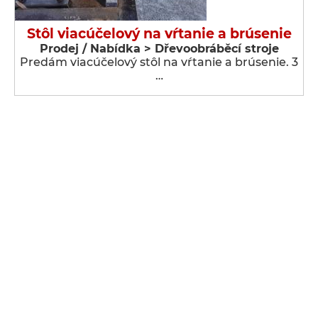
Stôl viacúčelový na vŕtanie a brúsenie
Prodej / Nabídka > Dřevoobráběcí stroje
Predám viacúčelový stôl na vŕtanie a brúsenie. 3
…