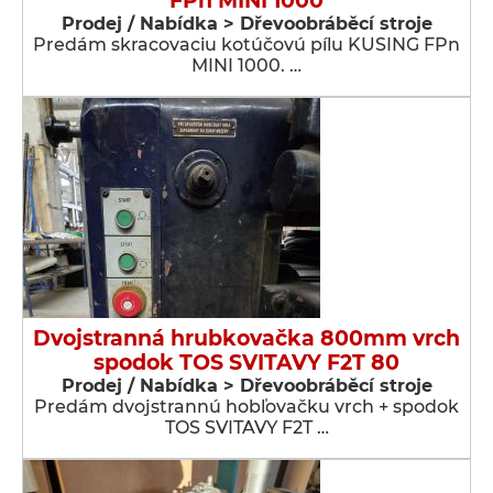
FPn MINI 1000
Prodej / Nabídka > Dřevoobráběcí stroje
Predám skracovaciu kotúčovú pílu KUSING FPn
MINI 1000. …
Dvojstranná hrubkovačka 800mm vrch
spodok TOS SVITAVY F2T 80
Prodej / Nabídka > Dřevoobráběcí stroje
Predám dvojstrannú hobľovačku vrch + spodok
TOS SVITAVY F2T …