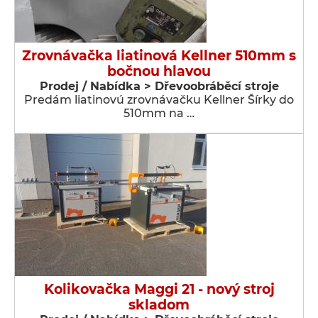
Zrovnávačka liatinová Kellner 510mm s
bočnou hlavou
Prodej / Nabídka > Dřevoobráběcí stroje
Predám liatinovú zrovnávačku Kellner Šírky do
510mm na …
Kolikovačka Maggi 21 - nový stroj
skladom