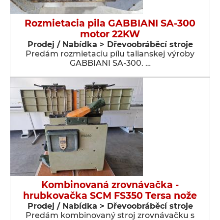
Rozmietacia pila GABBIANI SA-300
motor 22KW
Prodej / Nabídka > Dřevoobráběcí stroje
Predám rozmietaciu pílu talianskej výroby
GABBIANI SA-300. …
Kombinovaná zrovnávačka -
hrubkovačka SCM FS350 Tersa nože
Prodej / Nabídka > Dřevoobráběcí stroje
Predám kombinovaný stroj zrovnávačku s