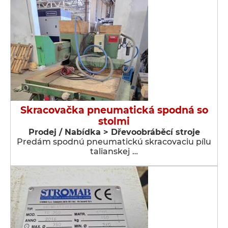
Skracovačka pneumatická spodná so
stolmi
Prodej / Nabídka > Dřevoobráběcí stroje
Predám spodnú pneumatickú skracovaciu pílu
talianskej …