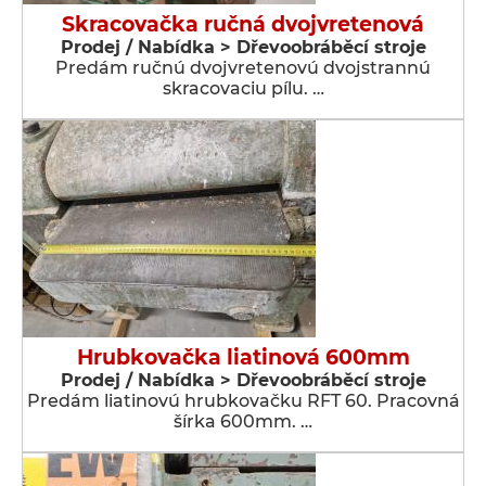
Skracovačka ručná dvojvretenová
Prodej / Nabídka > Dřevoobráběcí stroje
Predám ručnú dvojvretenovú dvojstrannú
skracovaciu pílu. …
Hrubkovačka liatinová 600mm
Prodej / Nabídka > Dřevoobráběcí stroje
Predám liatinovú hrubkovačku RFT 60. Pracovná
šírka 600mm. …