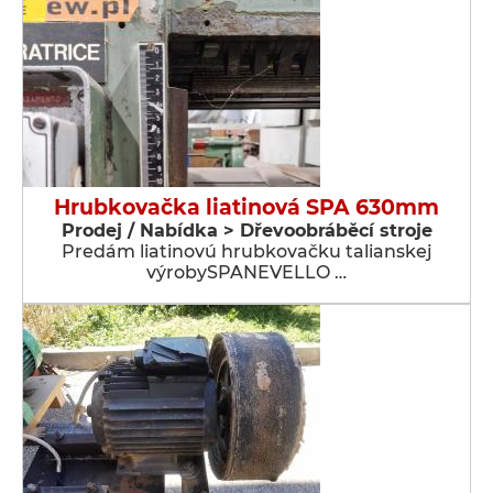
Hrubkovačka liatinová SPA 630mm
Prodej / Nabídka > Dřevoobráběcí stroje
Predám liatinovú hrubkovačku talianskej
výrobySPANEVELLO …