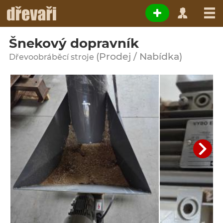
Šnekový dopravník
(Prodej / Nabídka)
Dřevoobráběcí stroje