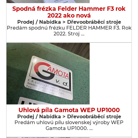
Spodná frézka Felder Hammer F3 rok
2022 ako nová
Prodej / Nabídka > Dřevoobráběcí stroje
Predám spodnú frézku FELDER HAMMER F3. Rok
2022. Stroj …
Uhlová píla Gamota WEP UP1000
Prodej / Nabídka > Dřevoobráběcí stroje
Predám uhlovú pílu slovenskej výroby WEP
Gamota UP1000. …