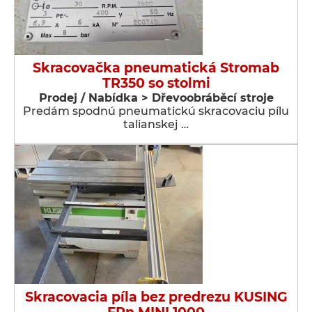
Skracovačka pneumatická Stromab
TR350 so stolmi
Prodej / Nabídka > Dřevoobráběcí stroje
Predám spodnú pneumatickú skracovaciu pílu
talianskej …
Skracovacia píla bez predrezu KUSING