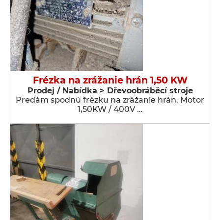
Frézka na zrážanie hrán 1,50 KW
Prodej / Nabídka > Dřevoobráběcí stroje
Predám spodnú frézku na zrážanie hrán. Motor
1,50KW / 400V …