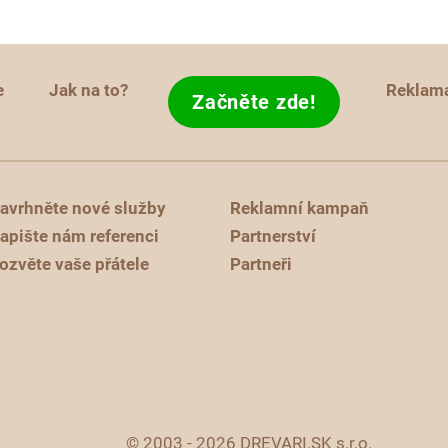
e
Jak na to?
Reklam
Začněte zde!
avrhněte nové služby
Reklamní kampaň
apište nám referenci
Partnerství
ozvěte vaše přátele
Partneři
© 2003 - 2026 DREVARI.SK s.r.o.