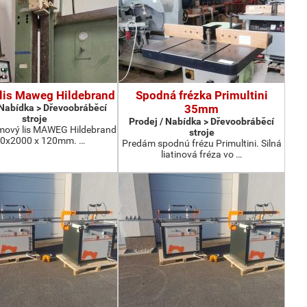
lis Maweg Hildebrand
Spodná frézka Primultini
 Nabídka > Dřevoobráběcí
35mm
stroje
Prodej / Nabídka > Dřevoobráběcí
mový lis MAWEG Hildebrand
stroje
0x2000 x 120mm. …
Predám spodnú frézu Primultini. Silná
liatinová fréza vo …