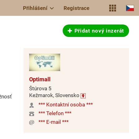
Přihlášení
Registrace
Přidat nový inzerát
Optimall
Štúrova 5
Kežmarok, Slovensko
žnosť
*** Kontaktní osoba ***
*** Telefon ***
*** E-mail ***