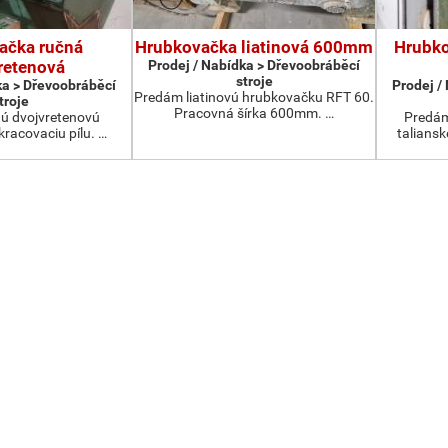
ačka ručná
Hrubkovačka liatinová 600mm
Hrubko
retenová
Prodej / Nabídka > Dřevoobráběcí
stroje
ka > Dřevoobráběcí
Prodej /
Predám liatinovú hrubkovačku RFT 60.
troje
Pracovná šírka 600mm. …
ú dvojvretenovú
Predám
kracovaciu pílu. …
talians