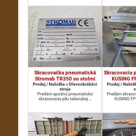
Skracovačka pneumatická
Skracovacia p
Stromab TR350 so stolmi
KUSING F
Prodej / Nabídka > Dřevoobráběcí
Prodej / Nabíd
stroje
s
Predám spodnú pneumatickú
Predám skracov
skracovaciu pílu talianskej …
KUSING FPn