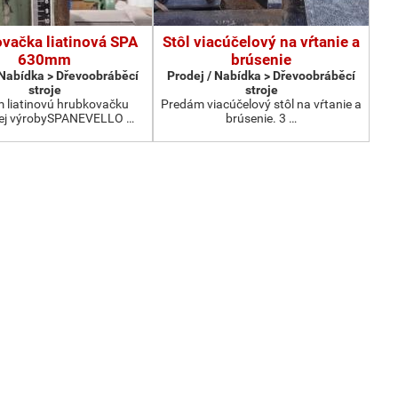
vačka liatinová SPA
Stôl viacúčelový na vŕtanie a
630mm
brúsenie
 Nabídka > Dřevoobráběcí
Prodej / Nabídka > Dřevoobráběcí
stroje
stroje
 liatinovú hrubkovačku
Predám viacúčelový stôl na vŕtanie a
kej výrobySPANEVELLO …
brúsenie. 3 …