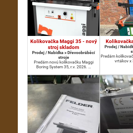
Kolikovačka Maggi 35 - nový
Kolikovačk
stroj skladom
Prodej / Nabíd
s
Prodej / Nabídka > Dřevoobráběcí
Predám kolíkovač
stroje
vrtákov x
Predám novú kolíkovačku Maggi
Boring System 35, r.v. 2026. …