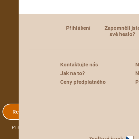
Přihlášení
Zapomněli jst
své heslo?
Kontaktujte nás
N
Jak na to?
N
Ceny předplatného
P
Registrace
Přihlášení
Zvolte si jazyk