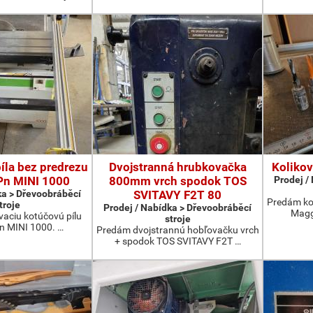
íla bez predrezu
Dvojstranná hrubkovačka
Kolikov
Pn MINI 1000
800mm vrch spodok TOS
Prodej /
ka > Dřevoobráběcí
SVITAVY F2T 80
Predám ko
troje
Prodej / Nabídka > Dřevoobráběcí
Magg
aciu kotúčovú pílu
stroje
 MINI 1000. …
Predám dvojstrannú hobľovačku vrch
+ spodok TOS SVITAVY F2T …