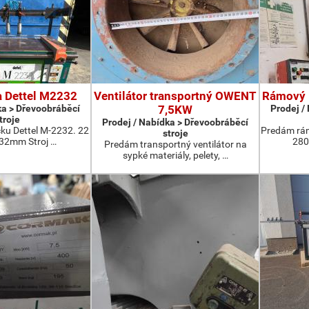
a Dettel M2232
Ventilátor transportný OWENT
Rámový 
ka > Dřevoobráběcí
7,5KW
Prodej /
troje
Prodej / Nabídka > Dřevoobráběcí
ku Dettel M-2232. 22
Predám rá
stroje
 32mm Stroj …
280
Predám transportný ventilátor na
sypké materiály, pelety, …