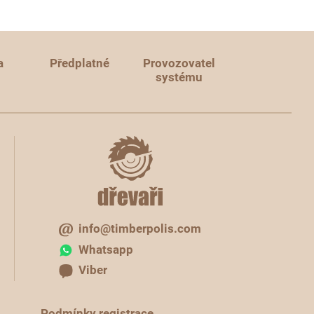
a
Předplatné
Provozovatel
systému
info@timberpolis.com
Whatsapp
Viber
Podmínky registrace