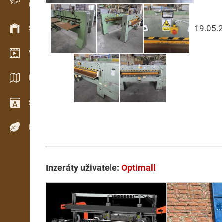
Evidence dřeva v terénu
19.05.
Skladové hospodářství
Video showroom
Katalogy / Brožury
Slovník
Dřeviny
Inzeráty uživatele:
Optimall