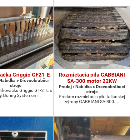
ačka Griggio GF21-E
Rozmietacia pila GABBIANI
 Nabídka > Dřevoobráběcí
SA-300 motor 22KW
stroje
Prodej / Nabídka > Dřevoobráběcí
líkovačku Griggio GF-21E s
stroje
i Boring Systémom …
Predám rozmietaciu pílu talianskej
výroby GABBIANI SA-300. …