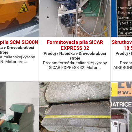
 píla SCM SI300N
Formátovacia píla SICAR
Skrutkov
ka > Dřevoobráběcí
EXPRESS 32
18,
troje
Prodej / Nabídka > Dřevoobráběcí
Prodej /
u talianskej výroby
stroje
N. Motor pre …
Predám formátku talianskej výroby
Predá
SICAR EXPRESS 32. Motor …
AIRKRONE 