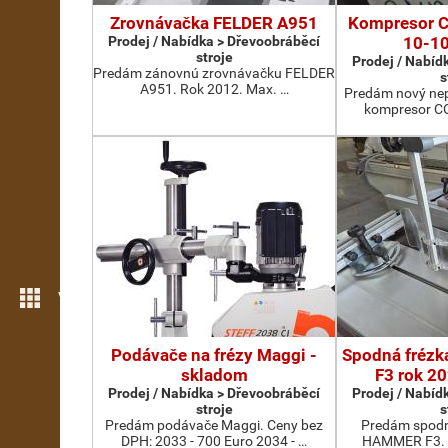
Zrovnávačka FELDER A951
Kompresor 
Prodej / Nabídka > Dřevoobráběcí
10-10
stroje
Prodej / Nabíd
Predám zánovnú zrovnávačku FELDER
s
A951. Rok 2012. Max. …
Predám nový nep
kompresor 
Více možností
Podávače na frézy Maggi -
Spodná frézk
skladom
F3 rok 2
Prodej / Nabídka > Dřevoobráběcí
Prodej / Nabíd
stroje
s
Predám podávače Maggi. Ceny bez
Predám spodn
DPH: 2033 - 700 Euro 2034 - …
HAMMER F3. R