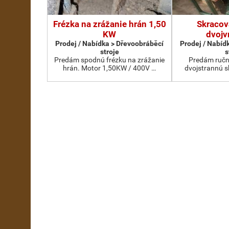
Frézka na zrážanie hrán 1,50
Skracov
KW
dvojv
Prodej / Nabídka > Dřevoobráběcí
Prodej / Nabíd
stroje
s
Predám spodnú frézku na zrážanie
Predám ručn
hrán. Motor 1,50KW / 400V …
dvojstrannú s