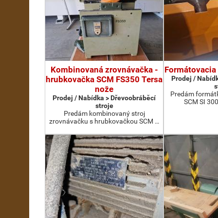
Kombinovaná zrovnávačka -
Formátovacia
hrubkovačka SCM FS350 Tersa
Prodej / Nabíd
s
nože
Predám formátk
Prodej / Nabídka > Dřevoobráběcí
SCM SI 300
stroje
Predám kombinovaný stroj
zrovnávačku s hrubkovačkou SCM …