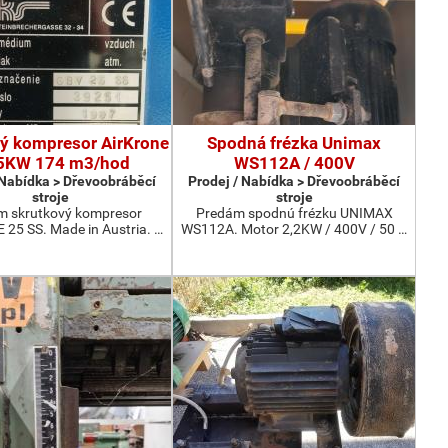
ý kompresor AirKrone
Spodná frézka Unimax
5KW 174 m3/hod
WS112A / 400V
 Nabídka > Dřevoobráběcí
Prodej / Nabídka > Dřevoobráběcí
stroje
stroje
m skrutkový kompresor
Predám spodnú frézku UNIMAX
25 SS. Made in Austria. …
WS112A. Motor 2,2KW / 400V / 50 …