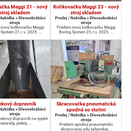
ačka Maggi 21 - nový
Kolikovačka Maggi 23 - nový
stroj skladom
stroj skladom
 Nabídka > Dřevoobráběcí
Prodej / Nabídka > Dřevoobráběcí
stroje
stroje
novú kolíkovačku Maggi
Predám novú kolíkovačku Maggi
 System 21, r.v. 2025. …
Boring System 23, r.v. 2025. …
ekový dopravník
Skracovačka pneumatická
 Nabídka > Dřevoobráběcí
spodná so stolmi
stroje
Prodej / Nabídka > Dřevoobráběcí
ekový dopravník na sypké
stroje
ateriály, pelety, …
Predám spodnú pneumatickú
skracovaciu pílu talianskej …