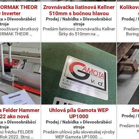
CORMAK THEOR
Zrovnávačka liatinová Kellner
Kolikov
 Inverter
510mm s bočnou hlavou
ka > Dřevoobráběcí
Prodej / Nabídka > Dřevoobráběcí
Prodej /
troje
stroje
oužívaný skrutkový
Predám liatinovú zrovnávačku Kellner
Predám 
CORMAK THEOR …
Šírky do 510mm na …
Boring
a Felder Hammer
Uhlová píla Gamota WEP
Šn
022 ako nová
UP1000
Prodej /
ka > Dřevoobráběcí
Prodej / Nabídka > Dřevoobráběcí
Predám šn
troje
stroje
m
ú frézku FELDER
Predám uhlovú pílu slovenskej výroby
ok 2022. Stroj …
WEP Gamota UP1000. …