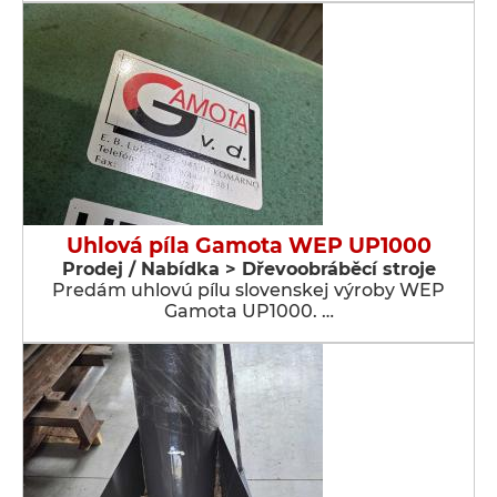
Uhlová píla Gamota WEP UP1000
Prodej / Nabídka > Dřevoobráběcí stroje
Predám uhlovú pílu slovenskej výroby WEP
Gamota UP1000. …