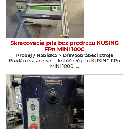
Skracovacia píla bez predrezu KUSING
FPn MINI 1000
Prodej / Nabídka > Dřevoobráběcí stroje
Predám skracovaciu kotúčovú pílu KUSING FPn
MINI 1000. …