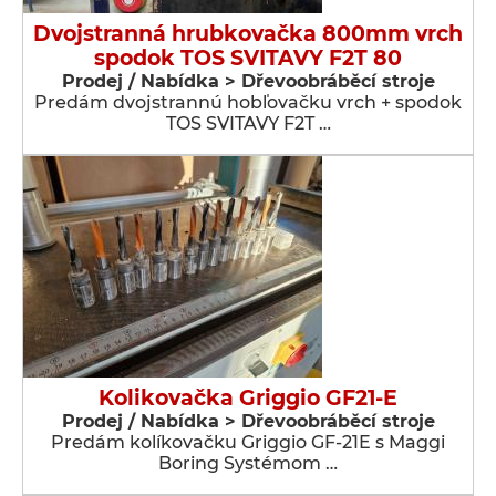
Dvojstranná hrubkovačka 800mm vrch
spodok TOS SVITAVY F2T 80
Prodej / Nabídka > Dřevoobráběcí stroje
Predám dvojstrannú hobľovačku vrch + spodok
TOS SVITAVY F2T …
Kolikovačka Griggio GF21-E
Prodej / Nabídka > Dřevoobráběcí stroje
Predám kolíkovačku Griggio GF-21E s Maggi
Boring Systémom …