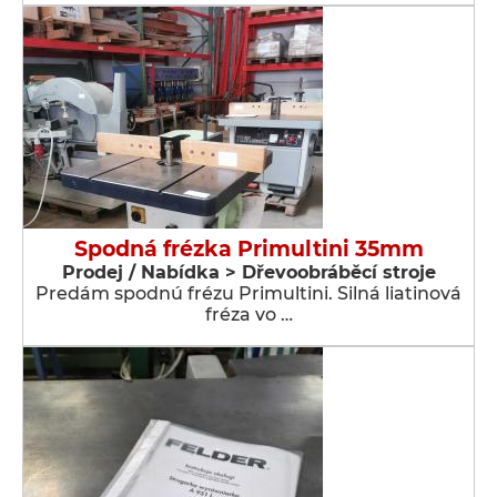
Spodná frézka Primultini 35mm
Prodej / Nabídka > Dřevoobráběcí stroje
Predám spodnú frézu Primultini. Silná liatinová
fréza vo …