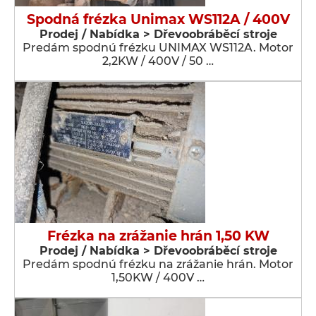
Spodná frézka Unimax WS112A / 400V
Prodej / Nabídka > Dřevoobráběcí stroje
Predám spodnú frézku UNIMAX WS112A. Motor
2,2KW / 400V / 50 …
Frézka na zrážanie hrán 1,50 KW
Prodej / Nabídka > Dřevoobráběcí stroje
Predám spodnú frézku na zrážanie hrán. Motor
1,50KW / 400V …