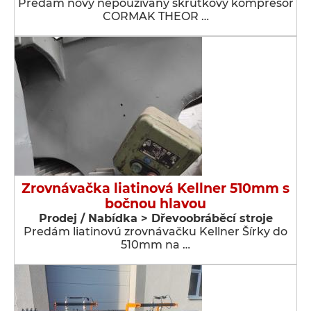
Predám nový nepoužívaný skrutkový kompresor
CORMAK THEOR …
Zrovnávačka liatinová Kellner 510mm s
bočnou hlavou
Prodej / Nabídka > Dřevoobráběcí stroje
Predám liatinovú zrovnávačku Kellner Šírky do
510mm na …