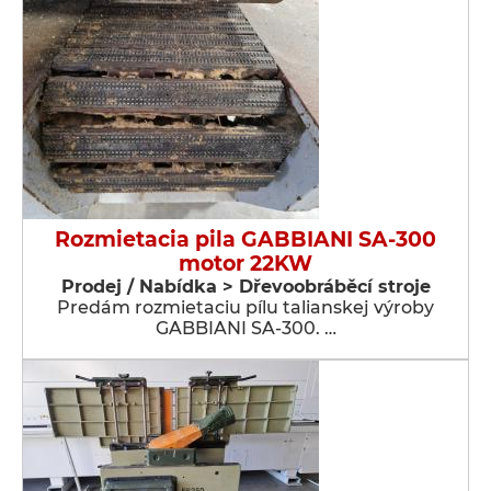
Rozmietacia pila GABBIANI SA-300
motor 22KW
Prodej / Nabídka > Dřevoobráběcí stroje
Predám rozmietaciu pílu talianskej výroby
GABBIANI SA-300. …