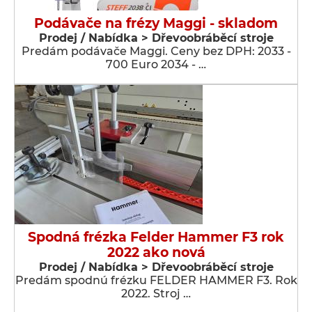
Podávače na frézy Maggi - skladom
Prodej / Nabídka > Dřevoobráběcí stroje
Predám podávače Maggi. Ceny bez DPH: 2033 -
700 Euro 2034 - …
Spodná frézka Felder Hammer F3 rok
2022 ako nová
Prodej / Nabídka > Dřevoobráběcí stroje
Predám spodnú frézku FELDER HAMMER F3. Rok
2022. Stroj …