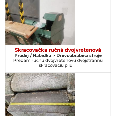
Skracovačka ručná dvojvretenová
Prodej / Nabídka > Dřevoobráběcí stroje
Predám ručnú dvojvretenovú dvojstrannú
skracovaciu pílu. …