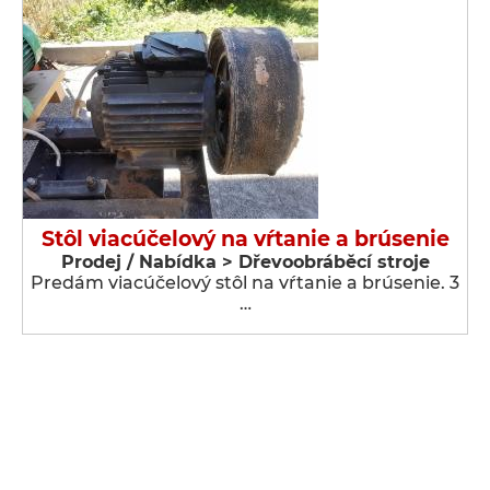
Stôl viacúčelový na vŕtanie a brúsenie
Prodej / Nabídka > Dřevoobráběcí stroje
Predám viacúčelový stôl na vŕtanie a brúsenie. 3
…