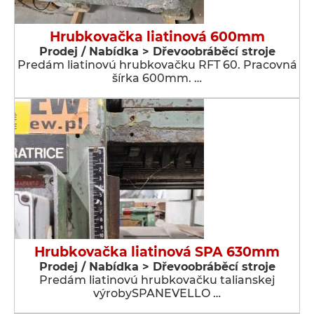
Hrubkovačka liatinová 600mm
Prodej / Nabídka > Dřevoobráběcí stroje
Predám liatinovú hrubkovačku RFT 60. Pracovná
šírka 600mm. …
Hrubkovačka liatinová SPA 630mm
Prodej / Nabídka > Dřevoobráběcí stroje
Predám liatinovú hrubkovačku talianskej
výrobySPANEVELLO …