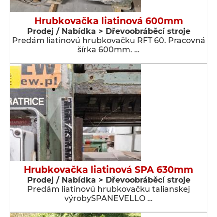
Hrubkovačka liatinová 600mm
Prodej / Nabídka > Dřevoobráběcí stroje
Predám liatinovú hrubkovačku RFT 60. Pracovná
šírka 600mm. …
Hrubkovačka liatinová SPA 630mm
Prodej / Nabídka > Dřevoobráběcí stroje
Predám liatinovú hrubkovačku talianskej
výrobySPANEVELLO …