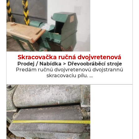
Skracovačka ručná dvojvretenová
Prodej / Nabídka > Dřevoobráběcí stroje
Predám ručnú dvojvretenovú dvojstrannú
skracovaciu pílu. …