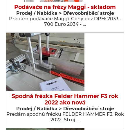
Podávače na frézy Maggi - skladom
Prodej / Nabídka > Dřevoobráběcí stroje
Predám podávače Maggi. Ceny bez DPH: 2033 -
700 Euro 2034 - …
Spodná frézka Felder Hammer F3 rok
2022 ako nová
Prodej / Nabídka > Dřevoobráběcí stroje
Predám spodnú frézku FELDER HAMMER F3. Rok
2022. Stroj …