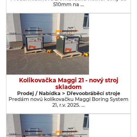
510mm na …
Kolikovačka Maggi 21 - nový stroj
skladom
Prodej / Nabídka > Dřevoobráběcí stroje
Predám novú kolíkovačku Maggi Boring System
21, r.v. 2025. …