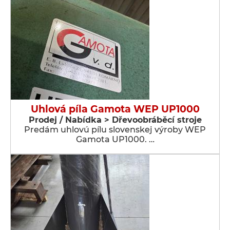
Uhlová píla Gamota WEP UP1000
Prodej / Nabídka > Dřevoobráběcí stroje
Predám uhlovú pílu slovenskej výroby WEP
Gamota UP1000. …