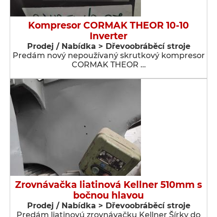
Kompresor CORMAK THEOR 10-10
Inverter
Prodej / Nabídka > Dřevoobráběcí stroje
Predám nový nepoužívaný skrutkový kompresor
CORMAK THEOR …
Zrovnávačka liatinová Kellner 510mm s
bočnou hlavou
Prodej / Nabídka > Dřevoobráběcí stroje
Predám liatinovú zrovnávačku Kellner Šírky do