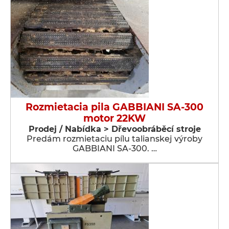
Rozmietacia pila GABBIANI SA-300
motor 22KW
Prodej / Nabídka > Dřevoobráběcí stroje
Predám rozmietaciu pílu talianskej výroby
GABBIANI SA-300. …