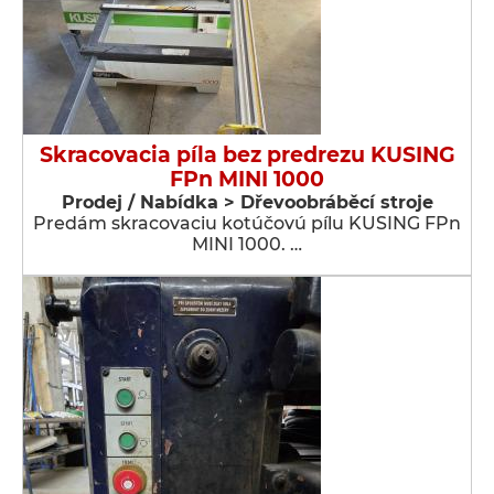
Skracovacia píla bez predrezu KUSING
FPn MINI 1000
Prodej / Nabídka > Dřevoobráběcí stroje
Predám skracovaciu kotúčovú pílu KUSING FPn
MINI 1000. …