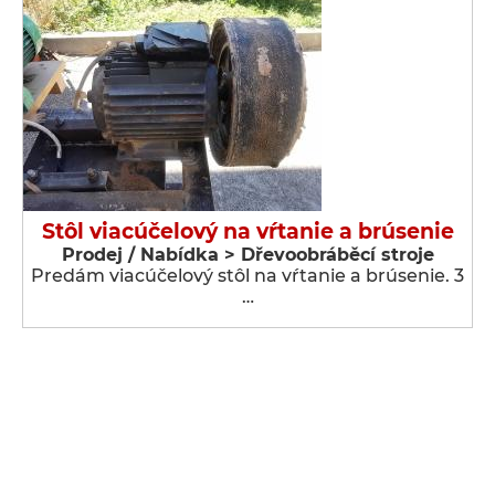
Stôl viacúčelový na vŕtanie a brúsenie
Prodej / Nabídka > Dřevoobráběcí stroje
Predám viacúčelový stôl na vŕtanie a brúsenie. 3
…