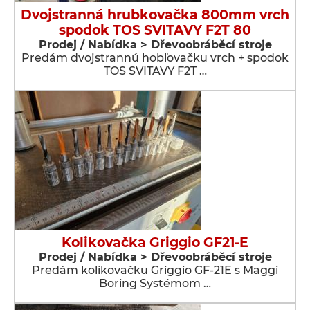
Dvojstranná hrubkovačka 800mm vrch
spodok TOS SVITAVY F2T 80
Prodej / Nabídka > Dřevoobráběcí stroje
Predám dvojstrannú hobľovačku vrch + spodok
TOS SVITAVY F2T …
Kolikovačka Griggio GF21-E
Prodej / Nabídka > Dřevoobráběcí stroje
Predám kolíkovačku Griggio GF-21E s Maggi
Boring Systémom …