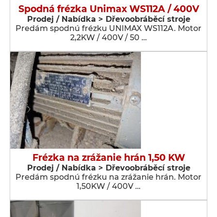
Spodná frézka Unimax WS112A / 400V
Prodej / Nabídka > Dřevoobráběcí stroje
Predám spodnú frézku UNIMAX WS112A. Motor
2,2KW / 400V / 50 …
Frézka na zrážanie hrán 1,50 KW
Prodej / Nabídka > Dřevoobráběcí stroje
Predám spodnú frézku na zrážanie hrán. Motor
1,50KW / 400V …