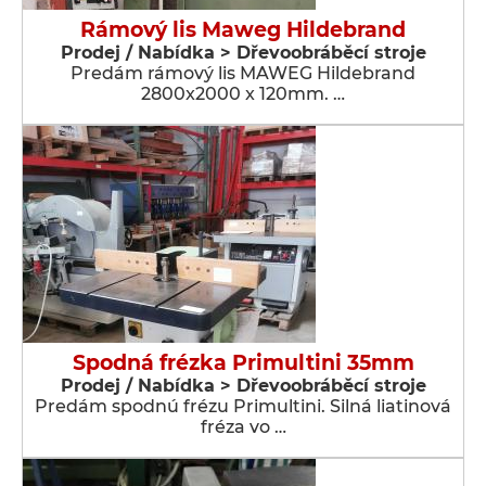
Rámový lis Maweg Hildebrand
Prodej / Nabídka > Dřevoobráběcí stroje
Predám rámový lis MAWEG Hildebrand
2800x2000 x 120mm. …
Spodná frézka Primultini 35mm
Prodej / Nabídka > Dřevoobráběcí stroje
Predám spodnú frézu Primultini. Silná liatinová
fréza vo …